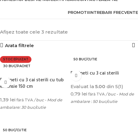
PROMOTII
INTREBARI FRECVENTE
Afișez toate cele 3 rezultate
Arata filtrele
STOC EPUIZAT
50 BUC/CUTIE
30 BUC/PACHET
Robineti cu 3 cai sterili
Robineti cu 3 cai sterili cu tub
extensie 150 cm
Evaluat la
5.00
din 5
(1)
0,79
lei
fără TVA
/ buc - Mod de
1,39
lei
fără TVA
/ buc - Mod de
ambalare : 50 buc/cutie
ambalare: 30 buc/cutie
ADAUGĂ ÎN COȘ
CITEȘTE MAI MULT
50 BUC/CUTIE