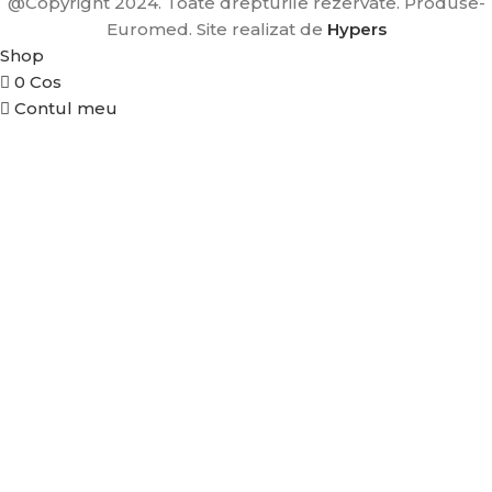
@Copyright 2024. Toate drepturile rezervate. Produse-
Euromed. Site realizat de
Hypers
Shop
0
Cos
Contul meu
DE
TA
A