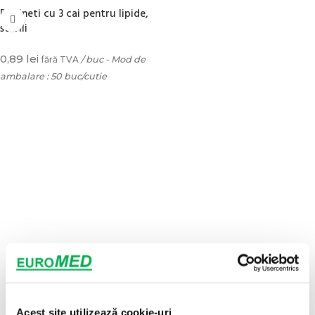
Robineti cu 3 cai pentru lipide,
sterili
0,89
lei
fără TVA
/ buc - Mod de
ambalare : 50 buc/cutie
ADAUGĂ ÎN COȘ
Acest site utilizează cookie-uri