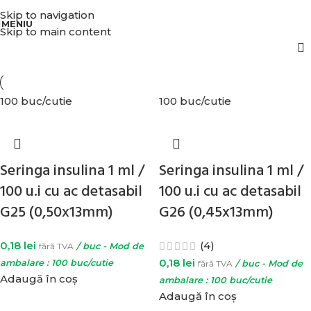
BENEFICIATI DE REDUCERI IN FUNCTIE DE VALOAREA COMENZII.
Skip to navigation
MENIU
Skip to main content
100 buc/cutie
100 buc/cutie
Seringa insulina 1 ml /
Seringa insulina 1 ml /
100 u.i cu ac detasabil
100 u.i cu ac detasabil
G25 (0,50x13mm)
G26 (0,45x13mm)
0,18
lei
(4)
fără TVA
/ buc - Mod de
0,18
lei
ambalare : 100 buc/cutie
fără TVA
/ buc - Mod de
Adaugă în coș
ambalare : 100 buc/cutie
Adaugă în coș