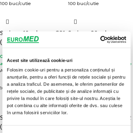
100 buc/cutie
100 buc/cutie
Seringa 10 ml cu ac G21
Seringa 20 ml cu ac
(0,80x40mm)
G21 (0,80x40mm)
0,29
lei
(2)
fără TVA
/ buc - Mod de
Acest site utilizează cookie-uri
0,44
lei
ambalare : 100 buc/cutie
fără TVA
/ buc - Mod de
Folosim cookie-uri pentru a personaliza conținutul și
Adaugă în coș
ambalare : 100 buc/cutie
anunțurile, pentru a oferi funcții de rețele sociale și pentru
Adaugă în coș
a analiza traficul. De asemenea, le oferim partenerilor de
100 buc/cutie
100 buc/cutie
rețele sociale, de publicitate și de analize informații cu
privire la modul în care folosiți site-ul nostru. Aceștia le
pot combina cu alte informații oferite de dvs. sau culese
în urma folosirii serviciilor lor.
Seringa 2 ml cu ac G23
Seringa 5 ml cu ac G22
(0,60x30mm) din 2
(0,70x40mm) din 2
Selecția