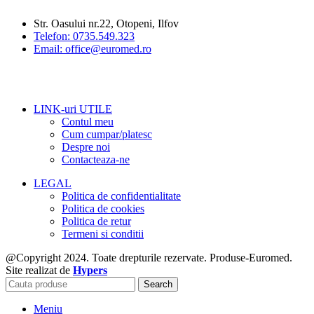
Str. Oasului nr.22, Otopeni, Ilfov
Telefon: 0735.549.323
Email: office@euromed.ro
LINK-uri UTILE
Contul meu
Cum cumpar/platesc
Despre noi
Contacteaza-ne
LEGAL
Politica de confidentialitate
Politica de cookies
Politica de retur
Termeni si conditii
@Copyright 2024. Toate drepturile rezervate. Produse-Euromed.
Site realizat de
Hypers
Search
Meniu