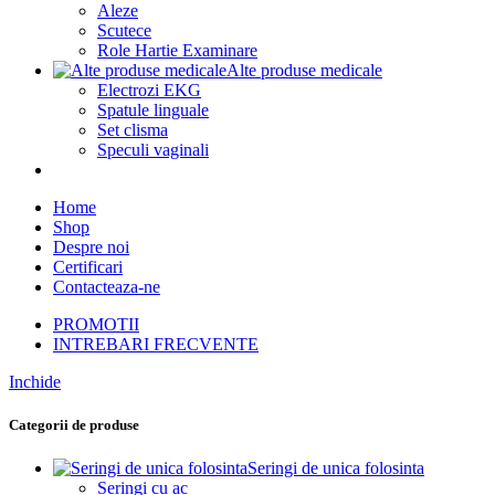
Aleze
Scutece
Role Hartie Examinare
Alte produse medicale
Electrozi EKG
Spatule linguale
Set clisma
Speculi vaginali
Home
Shop
Despre noi
Certificari
Contacteaza-ne
PROMOTII
INTREBARI FRECVENTE
Inchide
Categorii de produse
Seringi de unica folosinta
Seringi cu ac