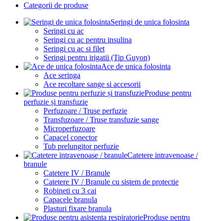
Categorii de produse
Seringi de unica folosinta
Seringi cu ac
Seringi cu ac pentru insulina
Seringi cu ac si filet
Seringi pentru irigatii (Tip Guyon)
Ace de unica folosinta
Ace seringa
Ace recoltare sange si accesorii
Produse pentru
perfuzie și transfuzie
Perfuzoare / Truse perfuzie
Transfuzoare / Truse transfuzie sange
Microperfuzoare
Capacel conector
Tub prelungitor perfuzie
Catetere intravenoase /
branule
Catetere IV / Branule
Catetere IV / Branule cu sistem de protectie
Robineti cu 3 cai
Capacele branula
Plasturi fixare branula
Produse pentru