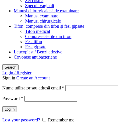
Set clisma
Speculi vaginali
Manusi chirurgicale si de examinare
Manusi examinare
Manusi chirurgicale
Tifon, comprese din tifon și fesi gipsate
Tifon medical
Comprese sterile din tifon
Fesi tifon
Fesi gipsate
Leucoplast / Benzi adezive
Covorase antibacteriene
Search
Login / Register
Sign in
Create an Account
Obligatoriu
Nume utilizator sau adresă email
*
Obligatoriu
Password
*
Log in
Lost your password?
Remember me