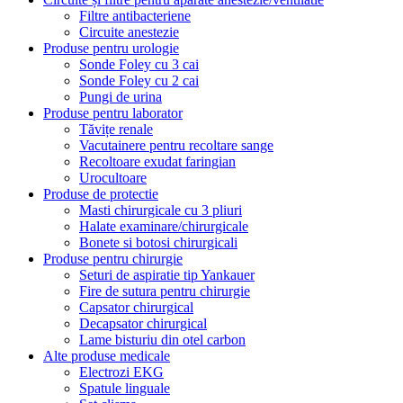
Filtre antibacteriene
Circuite anestezie
Produse pentru urologie
Sonde Foley cu 3 cai
Sonde Foley cu 2 cai
Pungi de urina
Produse pentru laborator
Tăvițe renale
Vacutainere pentru recoltare sange
Recoltoare exudat faringian
Urocultoare
Produse de protectie
Masti chirurgicale cu 3 pliuri
Halate examinare/chirurgicale
Bonete si botosi chirurgicali
Produse pentru chirurgie
Seturi de aspiratie tip Yankauer
Fire de sutura pentru chirurgie
Capsator chirurgical
Decapsator chirurgical
Lame bisturiu din otel carbon
Alte produse medicale
Electrozi EKG
Spatule linguale