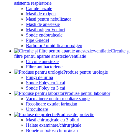
asistenta respiratorie
Canule nazale
Masti de oxigen
Masti pentru nebulizator
Masti de anestezie
Masti oxigen Venturi
Sonde endotraheale
Pipe Guedel
Barbotor / umidificator oxigen
Circuite și
filtre pentru aparate anestezie/ventilatie
Circuite anestezie
Filtre antibacteriene
Produse pentru urologie
Pungi de urina
Sonde Foley cu 2 cai
Sonde Foley cu 3 cai
Produse pentru laborator
Vacutainere pentru recoltare sange
Recoltoare exudat faringian
Urocultoare
Produse de protectie
Masti chirurgicale cu 3 pliuri
Halate examinare/chirurgicale
Bonete si botosi chirurgicali