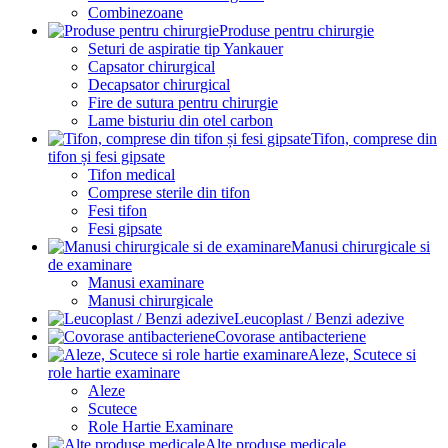
Combinezoane
Produse pentru chirurgie
Seturi de aspiratie tip Yankauer
Capsator chirurgical
Decapsator chirurgical
Fire de sutura pentru chirurgie
Lame bisturiu din otel carbon
Tifon, comprese din
tifon și fesi gipsate
Tifon medical
Comprese sterile din tifon
Fesi tifon
Fesi gipsate
Manusi chirurgicale si
de examinare
Manusi examinare
Manusi chirurgicale
Leucoplast / Benzi adezive
Covorase antibacteriene
Aleze, Scutece si
role hartie examinare
Aleze
Scutece
Role Hartie Examinare
Alte produse medicale