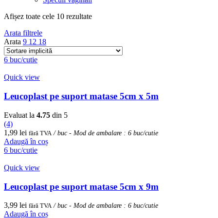
Afișez toate cele 10 rezultate
Arata filtrele
Arata
9
12
18
6 buc/cutie
Quick view
Leucoplast pe suport matase 5cm x 5m
Evaluat la
4.75
din 5
(4)
1,99
lei
fără TVA
/ buc - Mod de ambalare : 6 buc/cutie
Adaugă în coș
6 buc/cutie
Quick view
Leucoplast pe suport matase 5cm x 9m
3,99
lei
fără TVA
/ buc - Mod de ambalare : 6 buc/cutie
Adaugă în coș