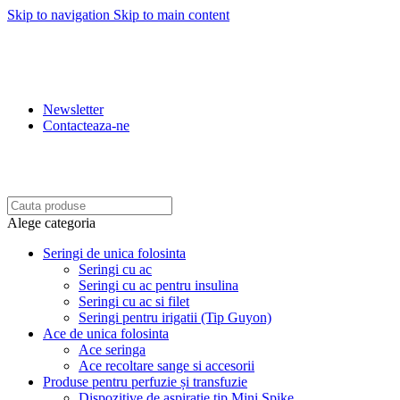
Skip to navigation
Skip to main content
REDUCERI: 5% PENRU COMENZILE PESTE 500 LEI.
10% PENTRU COMENZILE PESTE 1.500 LEI. 15%
PENTRU COMENZILE PESTE 2.500 LEI. 20% PENTRU
COMENZILE PESTE 4.500 LEI
Newsletter
Contacteaza-ne
BENEFICIATI DE REDUCERI IN FUNCTIE DE
VALOAREA COMENZII.
Alege categoria
Seringi de unica folosinta
Seringi cu ac
Seringi cu ac pentru insulina
Seringi cu ac si filet
Seringi pentru irigatii (Tip Guyon)
Ace de unica folosinta
Ace seringa
Ace recoltare sange si accesorii
Produse pentru perfuzie și transfuzie
Dispozitive de aspiratie tip Mini Spike