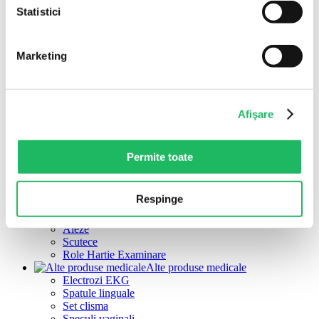
Decapsator chirurgical
Statistici
Fire de sutura pentru chirurgie
Lame bisturiu din otel carbon
Tifon, comprese din
Marketing
tifon și fesi gipsate
Tifon medical
Comprese sterile din tifon
Fesi tifon
Afişare
Fesi gipsate
Manusi chirurgicale si
de examinare
Manusi examinare
Permite toate
Manusi chirurgicale
Leucoplast / Benzi adezive
Covorase antibacteriene
Respinge
Aleze, Scutece si
role hartie examinare
Aleze
Scutece
Role Hartie Examinare
Alte produse medicale
Electrozi EKG
Spatule linguale
Set clisma
Speculi vaginali