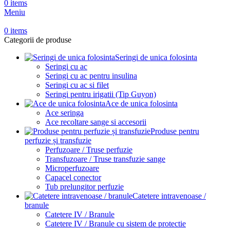
0
items
Meniu
0
items
Categorii de produse
Seringi de unica folosinta
Seringi cu ac
Seringi cu ac pentru insulina
Seringi cu ac si filet
Seringi pentru irigatii (Tip Guyon)
Ace de unica folosinta
Ace seringa
Ace recoltare sange si accesorii
Produse pentru
perfuzie și transfuzie
Perfuzoare / Truse perfuzie
Transfuzoare / Truse transfuzie sange
Microperfuzoare
Capacel conector
Tub prelungitor perfuzie
Catetere intravenoase /
branule
Catetere IV / Branule
Catetere IV / Branule cu sistem de protectie