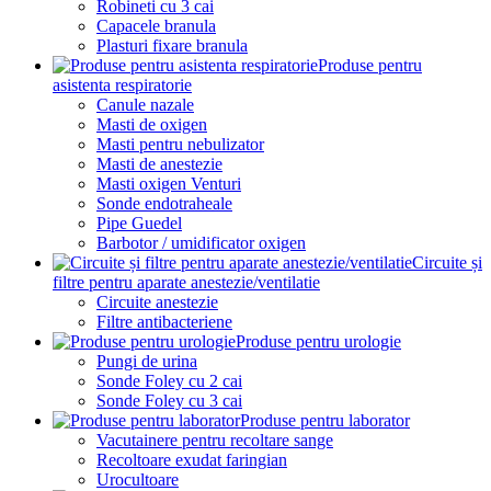
Robineti cu 3 cai
Capacele branula
Plasturi fixare branula
Produse pentru
asistenta respiratorie
Canule nazale
Masti de oxigen
Masti pentru nebulizator
Masti de anestezie
Masti oxigen Venturi
Sonde endotraheale
Pipe Guedel
Barbotor / umidificator oxigen
Circuite și
filtre pentru aparate anestezie/ventilatie
Circuite anestezie
Filtre antibacteriene
Produse pentru urologie
Pungi de urina
Sonde Foley cu 2 cai
Sonde Foley cu 3 cai
Produse pentru laborator
Vacutainere pentru recoltare sange
Recoltoare exudat faringian
Urocultoare