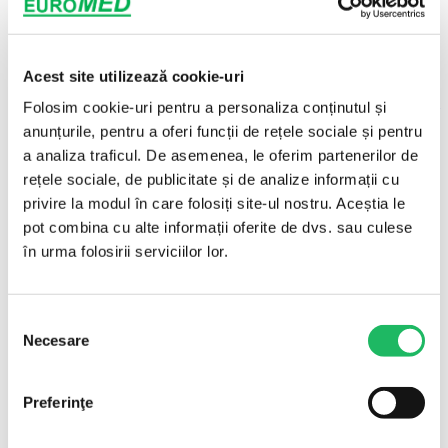
Masti de anestezie
Masti oxigen Venturi
Sonde endotraheale
Pipe Guedel
Acest site utilizează cookie-uri
Barbotor / umidificator oxigen
Circuite și
Folosim cookie-uri pentru a personaliza conținutul și
filtre pentru aparate anestezie/ventilatie
anunțurile, pentru a oferi funcții de rețele sociale și pentru
Circuite anestezie
a analiza traficul. De asemenea, le oferim partenerilor de
Filtre antibacteriene
Produse pentru urologie
rețele sociale, de publicitate și de analize informații cu
Pungi de urina
privire la modul în care folosiți site-ul nostru. Aceștia le
Sonde Foley cu 2 cai
pot combina cu alte informații oferite de dvs. sau culese
Sonde Foley cu 3 cai
Produse pentru laborator
în urma folosirii serviciilor lor.
Vacutainere pentru recoltare sange
Recoltoare exudat faringian
Urocultoare
Produse de protectie
Selecția
Masti chirurgicale cu 3 pliuri
Necesare
consimțământului
Halate examinare/chirurgicale
Bonete si botosi chirurgicali
Combinezoane
Preferinţe
Produse pentru chirurgie
Seturi de aspiratie tip Yankauer
Capsator chirurgical