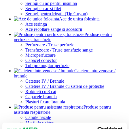
Seringi cu ac pentru insulina
Seringi cu ac si filet
Seringi pentru irigatii (Tip Guyon)
Ace de unica folosinta
Ace seringa
Ace recoltare sange si accesorii
Produse pentru
perfuzie și transfuzie
Perfuzoare / Truse perfuzie
Transfuzoare / Truse transfuzie sange
Microperfuzoare
Capacel conector
Tub prelungitor perfuzie
Catetere intravenoase /
branule
Catetere IV / Branule
Catetere IV / Branule cu sistem de protectie
Robineti cu 3 cai
Capacele branula
Plasturi fixare branula
Produse pentru
asistenta respiratorie
Canule nazale
Masti de oxigen
Masti pentru nebulizator