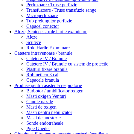
Perfuzoare / Truse perfuzie
Transfuzoare / Truse transfuzie sange
Microperfuzoare
Tub prelungitor perfuzie
Capacel conector
Aleze, Scutece si role hartie examinare
Aleze
Scutece
Role Hartie Examinare
Catetere intravenoase / branule
Catetere IV / Branule
Catetere IV / Branule cu sistem de protectie
Plasturi fixare branula
Robineti cu 3 cai
Capacele branula
Produse pentru asistenta respiratorie
Barbotor / umidificator oxigen
Masti oxigen Venturi
Canule nazale
Masti de oxigen
Masti pentru nebulizator
Masti de anestezie
Sonde endotraheale
Pipe Guedel
Circuite și filtre pentru aparate anestezie/ventilatie