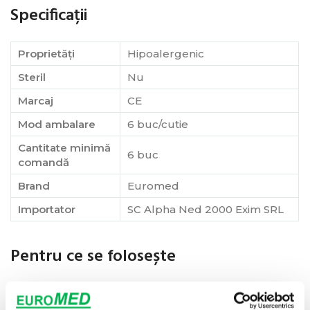
Specificații
Proprietăți
Hipoalergenic
Steril
Nu
Marcaj
CE
Mod ambalare
6 buc/cutie
Cantitate minimă
6 buc
comandă
Brand
Euromed
Importator
SC Alpha Ned 2000 Exim SRL
Pentru ce se folosește
Se utilizeaza pentru fixarea de comprese,
pansamente, tubulatura medicală, etc. Se folosește