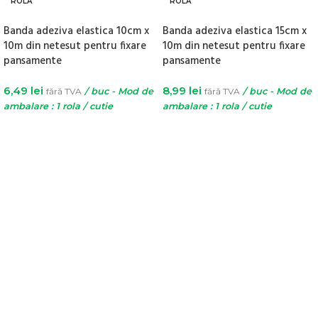
ROLA
ROLA
Banda adeziva elastica 10cm x
Banda adeziva elastica 15cm x
10m din netesut pentru fixare
10m din netesut pentru fixare
pansamente
pansamente
6,49
lei
8,99
lei
fără TVA
/ buc - Mod de
fără TVA
/ buc - Mod de
ambalare : 1 rola / cutie
ambalare : 1 rola / cutie
ADAUGĂ ÎN COȘ
ADAUGĂ ÎN COȘ