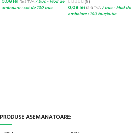
0,08
lei
(5)
fără TVA
/ buc - Mod de
0,08
lei
ambalare : set de 100 buc
fără TVA
/ buc - Mod de
ambalare : 100 buc/cutie
ADAUGĂ ÎN COȘ
SELECTEAZĂ OPȚIUNILE
PRODUSE ASEMANATOARE: