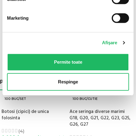
Cum este ambalat?
Marketing
6 buc/cutie.
Este steril?
Nu, produsul este nesteril.
Afişare
Importator: SC ALPHA NED 2000 EXIM SRL
Permite toate
POATE AI NEVOIE SI DE:
Respinge
100 BUC/SET
100 BUC/CUTIE
Botosi (cipici) de unica
Ace seringa diverse marimi
folosinta
G18, G20, G21, G22, G23, G25,
G26, G27
(4)