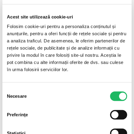
pentru fixarea branulelor, cateterelor sau
pansamentelor. Materialul respirabil aderă ferm fără
Acest site utilizează cookie-uri
a irita pielea.
Folosim cookie-uri pentru a personaliza conținutul și
Ambalare și livrare
anunțurile, pentru a oferi funcții de rețele sociale și pentru
a analiza traficul. De asemenea, le oferim partenerilor de
rețele sociale, de publicitate și de analize informații cu
Ambalare: 6 buc/cutie. Cantitate minimă de comandă:
privire la modul în care folosiți site-ul nostru. Aceștia le
6 buc. Produs pe stoc, livrare rapidă în toată țara.
pot combina cu alte informații oferite de dvs. sau culese
Întrebări frecvente
în urma folosirii serviciilor lor.
Pentru ce se folosește?
Selecția
Fixarea branulelor/cateterelor și a pansamentelor.
Necesare
consimțământului
Permite respirația pielii?
Da.
Preferinţe
Ce caracteristici are?
Hipoalergenic.
Statistici