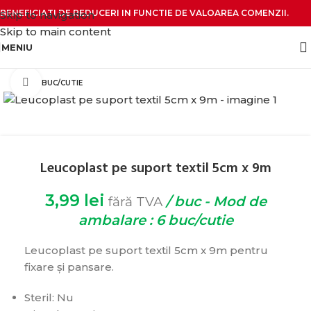
BENEFICIATI DE REDUCERI IN FUNCTIE DE VALOAREA COMENZII.
Skip to navigation
Skip to main content
MENIU
Click pentru zoom
6 BUC/CUTIE
Leucoplast pe suport textil 5cm x 9m
3,99
lei
/ buc - Mod de
fără TVA
ambalare : 6 buc/cutie
Leucoplast pe suport textil 5cm x 9m pentru
fixare și pansare.
Steril: Nu