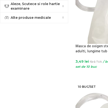
Aleze, Scutece si role hartie
examinare
Alte produse medicale
Masca de oxigen ste
adulti, lungime tu
3,49
lei
fără TVA
/ b
set de 10 buc
ADAUGĂ ÎN COȘ
10 BUC/SET