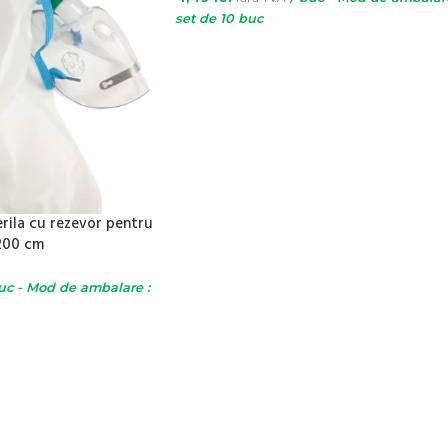
set de 10 buc
ADAUGĂ ÎN COȘ
rila cu rezevor pentru
 200 cm
uc - Mod de ambalare :