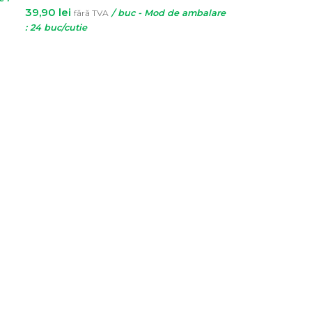
39,90
lei
fără TVA
/ buc - Mod de ambalare
: 24 buc/cutie
SELECTEAZĂ OPȚIUNILE