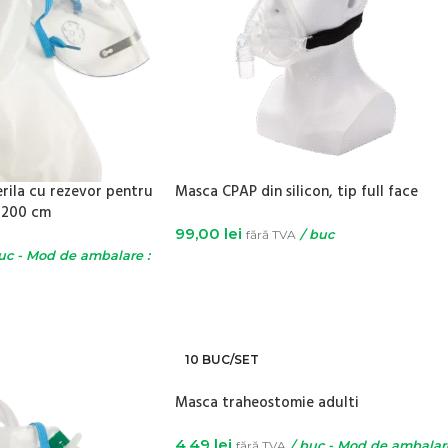
rila cu rezevor pentru
Masca CPAP din silicon, tip full face
b 200 cm
99,00
lei
fără TVA
/ buc
uc - Mod de ambalare :
SELECTEAZĂ OPȚIUNILE
10 BUC/SET
Masca traheostomie adulti
4,49
lei
fără TVA
/ buc - Mod de ambalare