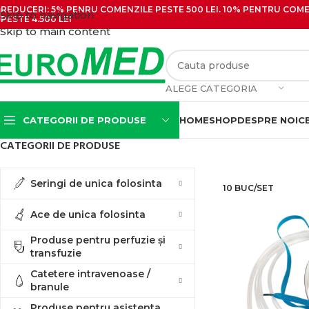
REDUCERI: 5% PENRU COMENZILE PESTE 500 LEI. 10% PENTRU COMEN
Skip to navigation
PESTE 4.500 LEI
Skip to main content
ALEGE CATEGORIA
CATEGORII DE PRODUSE
HOME
SHOP
DESPRE NOI
C
CATEGORII DE PRODUSE
Seringi cu ac
Seringi de unica folosinta
10 BUC/SET
Seringi cu ac pentru
insulina
Ace de unica folosinta
Seringi cu ac si filet
Produse pentru perfuzie și
Seringi pentru irigatii
transfuzie
(Tip Guyon)
Catetere intravenoase /
branule
Produse pentru asistenta