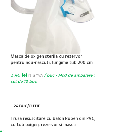
Masca de oxigen sterila cu rezervor
pentru nou-nascuti, lungime tub 200 cm
3,49
lei
fără TVA
/ buc - Mod de ambalare :
set de 10 buc
ADAUGĂ ÎN COȘ
24 BUC/CUTIE
Trusa resuscitare cu balon Ruben din PVC,
cu tub oxigen, rezervor si masca
 :