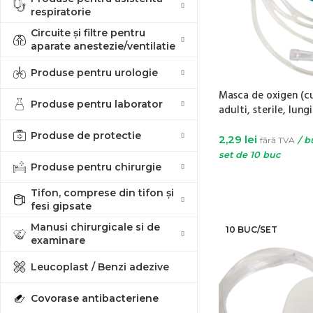
respiratorie
Circuite și filtre pentru
aparate anestezie/ventilatie
Produse pentru urologie
Masca de oxigen (c
Produse pentru laborator
adulti, sterile, lu
Produse de protectie
2,29
lei
fără TVA
/ b
set de 10 buc
Produse pentru chirurgie
ADAUGĂ ÎN COȘ
Tifon, comprese din tifon și
fesi gipsate
Manusi chirurgicale si de
10 BUC/SET
examinare
Leucoplast / Benzi adezive
Covorase antibacteriene