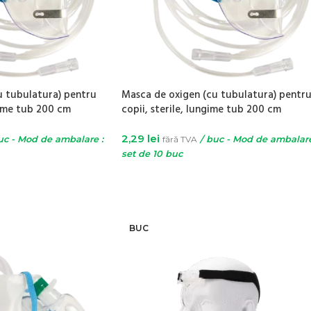
u tubulatura) pentru
Masca de oxigen (cu tubulatura) pentr
ngime tub 200 cm
copii, sterile, lungime tub 200 cm
2,29
lei
uc - Mod de ambalare :
fără TVA
/ buc - Mod de ambalare
set de 10 buc
ADAUGĂ ÎN COȘ
BUC