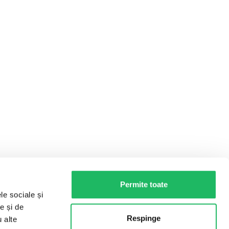
Permite toate
le sociale și
e și de
Respinge
u alte