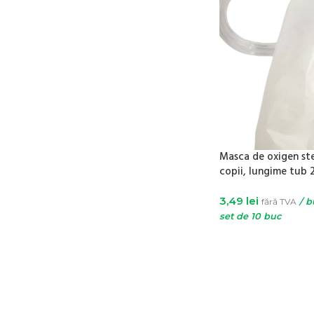
Masca de oxigen ste
copii, lungime tub
3,49
lei
fără TVA
/ b
set de 10 buc
ADAUGĂ ÎN COȘ