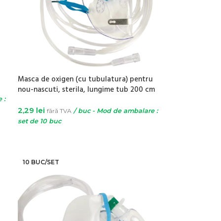
u
Masca de oxigen (cu tubulatura) pentru
nou-nascuti, sterila, lungime tub 200 cm
 :
2,29
lei
fără TVA
/ buc - Mod de ambalare :
set de 10 buc
ADAUGĂ ÎN COȘ
10 BUC/SET