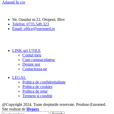
Adaugă în coș
Str. Oasului nr.22, Otopeni, Ilfov
Telefon: 0735.549.323
Email: office@euromed.ro
LINK-uri UTILE
Contul meu
Cum cumpar/platesc
Despre noi
Contacteaza-ne
LEGAL
Politica de confidentialitate
Politica de cookies
Politica de retur
Termeni si conditii
@Copyright 2024. Toate drepturile rezervate. Produse-Euromed.
Site realizat de
Hypers