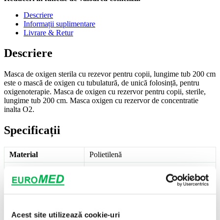
Descriere
Informații suplimentare
Livrare & Retur
Descriere
Masca de oxigen sterila cu rezevor pentru copii, lungime tub 200 cm
este o mască de oxigen cu tubulatură, de unică folosință, pentru
oxigenoterapie. Masca de oxigen cu rezervor pentru copii, sterile,
lungime tub 200 cm. Masca oxigen cu rezervor de concentratie
inalta O2.
Specificații
Material
Polietilenă
Proprietăți
Formă anatomică, Transparent, Flexibil
Steril
Da
Marcaj
CE
Acest site utilizează cookie-uri
Mod ambalare
10 buc/set