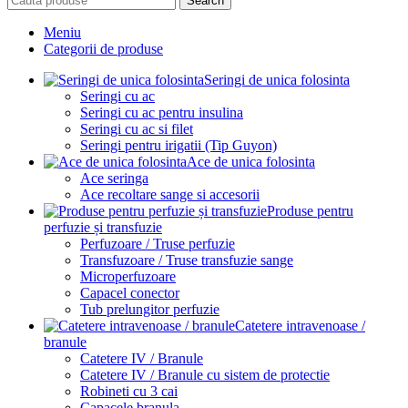
Search
Meniu
Categorii de produse
Seringi de unica folosinta
Seringi cu ac
Seringi cu ac pentru insulina
Seringi cu ac si filet
Seringi pentru irigatii (Tip Guyon)
Ace de unica folosinta
Ace seringa
Ace recoltare sange si accesorii
Produse pentru
perfuzie și transfuzie
Perfuzoare / Truse perfuzie
Transfuzoare / Truse transfuzie sange
Microperfuzoare
Capacel conector
Tub prelungitor perfuzie
Catetere intravenoase /
branule
Catetere IV / Branule
Catetere IV / Branule cu sistem de protectie
Robineti cu 3 cai
Capacele branula