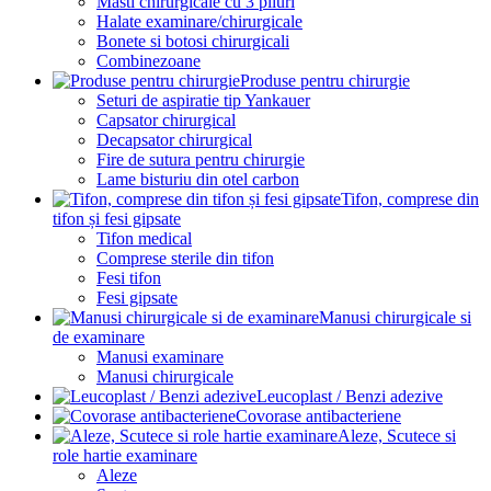
Masti chirurgicale cu 3 pliuri
Halate examinare/chirurgicale
Bonete si botosi chirurgicali
Combinezoane
Produse pentru chirurgie
Seturi de aspiratie tip Yankauer
Capsator chirurgical
Decapsator chirurgical
Fire de sutura pentru chirurgie
Lame bisturiu din otel carbon
Tifon, comprese din
tifon și fesi gipsate
Tifon medical
Comprese sterile din tifon
Fesi tifon
Fesi gipsate
Manusi chirurgicale si
de examinare
Manusi examinare
Manusi chirurgicale
Leucoplast / Benzi adezive
Covorase antibacteriene
Aleze, Scutece si
role hartie examinare
Aleze