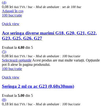
(4)
0,08
lei
fără TVA
/ buc - Mod de ambalare : set de 100 buc
Adaugă în coș
100 buc/cutie
Quick view
Ace seringa diverse marimi G18, G20, G21, G22,
G23, G25, G26, G27
Evaluat la
4.80
din 5
(5)
0,08
lei
fără TVA
/ buc - Mod de ambalare : 100 buc/cutie
Selectează opțiunile
Acest produs are mai multe variații. Opțiunile
pot fi alese în pagina produsului.
100 buc/cutie
Quick view
Seringa 2 ml cu ac G23 (0,60x30mm)
Evaluat la
5.00
din 5
(8)
0,18
lei
fără TVA
/ buc - Mod de ambalare : 100 buc/cutie