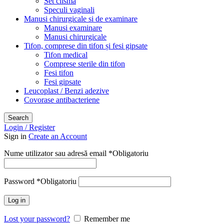
Set clisma
Speculi vaginali
Manusi chirurgicale si de examinare
Manusi examinare
Manusi chirurgicale
Tifon, comprese din tifon și fesi gipsate
Tifon medical
Comprese sterile din tifon
Fesi tifon
Fesi gipsate
Leucoplast / Benzi adezive
Covorase antibacteriene
Search
Login / Register
Sign in
Create an Account
Nume utilizator sau adresă email
*
Obligatoriu
Password
*
Obligatoriu
Log in
Lost your password?
Remember me