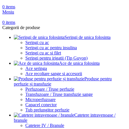
0
items
Meniu
0
items
Categorii de produse
Seringi de unica folosinta
Seringi cu ac
Seringi cu ac pentru insulina
Seringi cu ac si filet
Seringi pentru irigatii (Tip Guyon)
Ace de unica folosinta
Ace seringa
Ace recoltare sange si accesorii
Produse pentru
perfuzie și transfuzie
Perfuzoare / Truse perfuzie
Transfuzoare / Truse transfuzie sange
Microperfuzoare
Capacel conector
Tub prelungitor perfuzie
Catetere intravenoase /
branule
Catetere IV / Branule