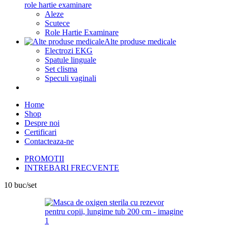
role hartie examinare
Aleze
Scutece
Role Hartie Examinare
Alte produse medicale
Electrozi EKG
Spatule linguale
Set clisma
Speculi vaginali
Home
Shop
Despre noi
Certificari
Contacteaza-ne
PROMOTII
INTREBARI FRECVENTE
10 buc/set