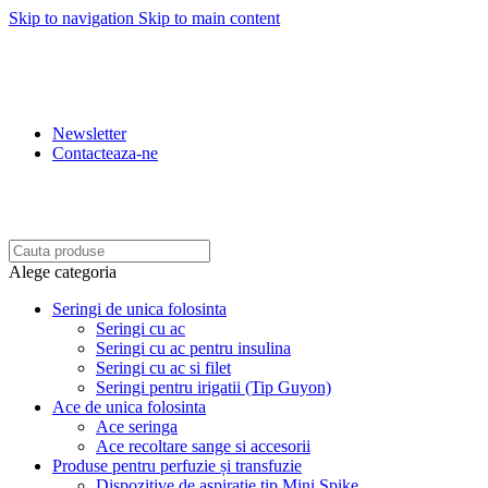
Skip to navigation
Skip to main content
REDUCERI: 5% PENRU COMENZILE PESTE 500 LEI.
10% PENTRU COMENZILE PESTE 1.500 LEI. 15%
PENTRU COMENZILE PESTE 2.500 LEI. 20% PENTRU
COMENZILE PESTE 4.500 LEI
Newsletter
Contacteaza-ne
BENEFICIATI DE REDUCERI IN FUNCTIE DE
VALOAREA COMENZII.
Alege categoria
Seringi de unica folosinta
Seringi cu ac
Seringi cu ac pentru insulina
Seringi cu ac si filet
Seringi pentru irigatii (Tip Guyon)
Ace de unica folosinta
Ace seringa
Ace recoltare sange si accesorii
Produse pentru perfuzie și transfuzie
Dispozitive de aspiratie tip Mini Spike