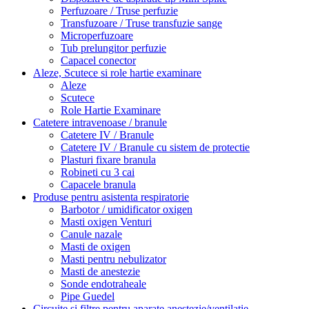
Perfuzoare / Truse perfuzie
Transfuzoare / Truse transfuzie sange
Microperfuzoare
Tub prelungitor perfuzie
Capacel conector
Aleze, Scutece si role hartie examinare
Aleze
Scutece
Role Hartie Examinare
Catetere intravenoase / branule
Catetere IV / Branule
Catetere IV / Branule cu sistem de protectie
Plasturi fixare branula
Robineti cu 3 cai
Capacele branula
Produse pentru asistenta respiratorie
Barbotor / umidificator oxigen
Masti oxigen Venturi
Canule nazale
Masti de oxigen
Masti pentru nebulizator
Masti de anestezie
Sonde endotraheale
Pipe Guedel
Circuite și filtre pentru aparate anestezie/ventilatie