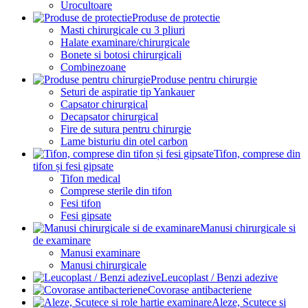
Urocultoare
Produse de protectie
Masti chirurgicale cu 3 pliuri
Halate examinare/chirurgicale
Bonete si botosi chirurgicali
Combinezoane
Produse pentru chirurgie
Seturi de aspiratie tip Yankauer
Capsator chirurgical
Decapsator chirurgical
Fire de sutura pentru chirurgie
Lame bisturiu din otel carbon
Tifon, comprese din
tifon și fesi gipsate
Tifon medical
Comprese sterile din tifon
Fesi tifon
Fesi gipsate
Manusi chirurgicale si
de examinare
Manusi examinare
Manusi chirurgicale
Leucoplast / Benzi adezive
Covorase antibacteriene
Aleze, Scutece si