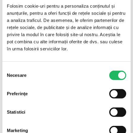
Folosim cookie-uri pentru a personaliza conținutul și
Cantitate minimă
10 buc
comandă
anunțurile, pentru a oferi funcții de rețele sociale și pentru
a analiza traficul. De asemenea, le oferim partenerilor de
Brand
Euromed
rețele sociale, de publicitate și de analize informații cu
Importator
SC Alpha Ned 2000 Exim SRL
privire la modul în care folosiți site-ul nostru. Aceștia le
pot combina cu alte informații oferite de dvs. sau culese
Pentru ce se folosește
în urma folosirii serviciilor lor.
Administrează oxigen suplimentar direct în căile respiratorii, când
organismul nu asigură suficient oxigen natural. Se folosește în
afecțiuni respiratorii (BPOC, astm sever, pneumonie), insuficiență
Selecția
cardiacă și situații de urgență (resuscitare, șoc, traumatisme).
Necesare
consimțământului
Flexibilitate buna a tubului, nu permite cudarea.
Preferinţe
Ambalare și livrare
Ambalare: 10 buc/set. Cantitate minimă de comandă: 10 buc. Produs
Statistici
pe stoc, livrare rapidă în toată țara.
Întrebări frecvente
Marketing