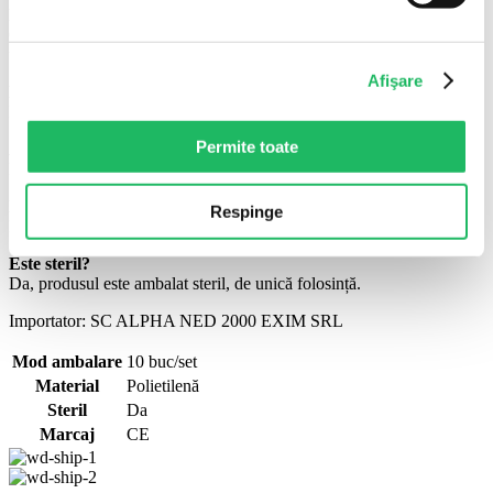
Pentru ce se folosește?
Oxigenoterapie în afecțiuni respiratorii, insuficiență cardiacă și
urgențe.
Afişare
Este de unică folosință?
Da.
Permite toate
Are tubulatură inclusă?
Da, cu tub de conectare la sursa de oxigen.
Din ce material este?
Respinge
Din polietilenă.
Este steril?
Da, produsul este ambalat steril, de unică folosință.
Importator: SC ALPHA NED 2000 EXIM SRL
Mod ambalare
10 buc/set
Material
Polietilenă
Steril
Da
Marcaj
CE