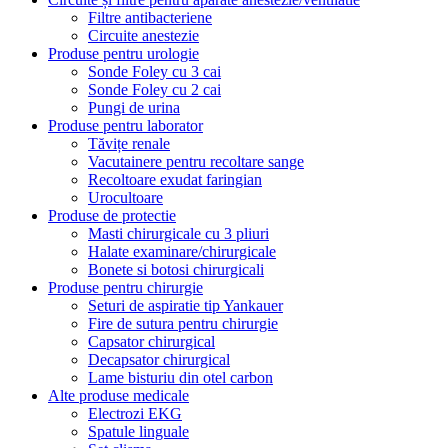
Filtre antibacteriene
Circuite anestezie
Produse pentru urologie
Sonde Foley cu 3 cai
Sonde Foley cu 2 cai
Pungi de urina
Produse pentru laborator
Tăvițe renale
Vacutainere pentru recoltare sange
Recoltoare exudat faringian
Urocultoare
Produse de protectie
Masti chirurgicale cu 3 pliuri
Halate examinare/chirurgicale
Bonete si botosi chirurgicali
Produse pentru chirurgie
Seturi de aspiratie tip Yankauer
Fire de sutura pentru chirurgie
Capsator chirurgical
Decapsator chirurgical
Lame bisturiu din otel carbon
Alte produse medicale
Electrozi EKG
Spatule linguale