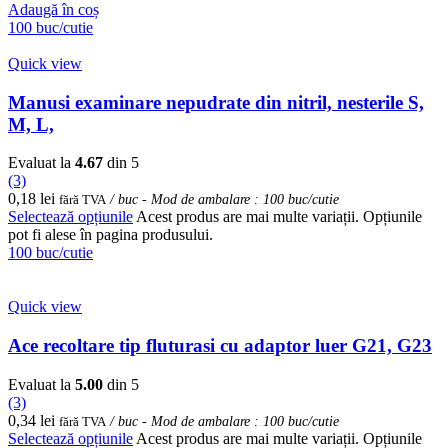
Adaugă în coș
100 buc/cutie
Quick view
Manusi examinare nepudrate din nitril, nesterile S,
M, L,
Evaluat la
4.67
din 5
(3)
0,18
lei
fără TVA
/ buc - Mod de ambalare : 100 buc/cutie
Selectează opțiunile
Acest produs are mai multe variații. Opțiunile
pot fi alese în pagina produsului.
100 buc/cutie
Quick view
Ace recoltare tip fluturasi cu adaptor luer G21, G23
Evaluat la
5.00
din 5
(3)
0,34
lei
fără TVA
/ buc - Mod de ambalare : 100 buc/cutie
Selectează opțiunile
Acest produs are mai multe variații. Opțiunile