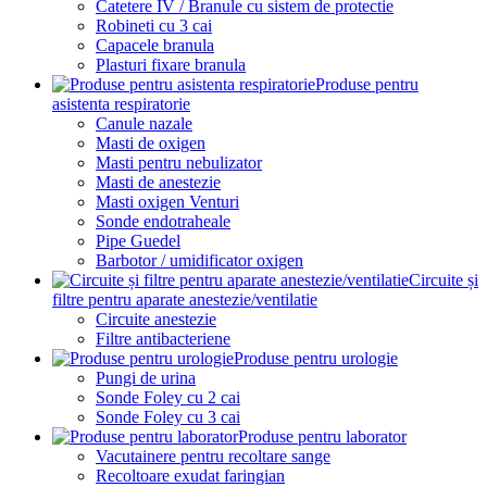
Catetere IV / Branule cu sistem de protectie
Robineti cu 3 cai
Capacele branula
Plasturi fixare branula
Produse pentru
asistenta respiratorie
Canule nazale
Masti de oxigen
Masti pentru nebulizator
Masti de anestezie
Masti oxigen Venturi
Sonde endotraheale
Pipe Guedel
Barbotor / umidificator oxigen
Circuite și
filtre pentru aparate anestezie/ventilatie
Circuite anestezie
Filtre antibacteriene
Produse pentru urologie
Pungi de urina
Sonde Foley cu 2 cai
Sonde Foley cu 3 cai
Produse pentru laborator
Vacutainere pentru recoltare sange
Recoltoare exudat faringian