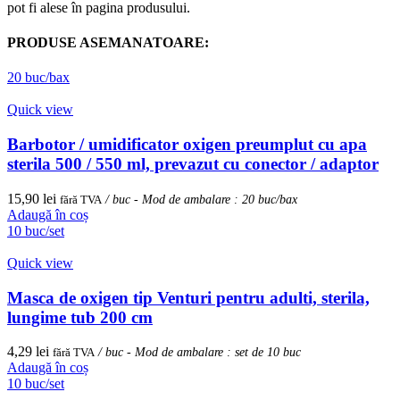
pot fi alese în pagina produsului.
PRODUSE ASEMANATOARE:
20 buc/bax
Quick view
Barbotor / umidificator oxigen preumplut cu apa
sterila 500 / 550 ml, prevazut cu conector / adaptor
15,90
lei
fără TVA
/ buc - Mod de ambalare : 20 buc/bax
Adaugă în coș
10 buc/set
Quick view
Masca de oxigen tip Venturi pentru adulti, sterila,
lungime tub 200 cm
4,29
lei
fără TVA
/ buc - Mod de ambalare : set de 10 buc
Adaugă în coș
10 buc/set