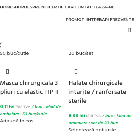
HOME
SHOP
DESPRE NOI
CERTIFICARI
CONTACTEAZA-NE
PROMOTII
INTREBARI FRECVENTE
50 buc/cutie
20 buc/set
Masca chirurgicala 3
Halate chirurgicale
pliuri cu elastic TIP II
intarite / ranforsate
sterile
0,11
lei
fără TVA
/ buc - Mod de
ambalare : 50 buc/cutie
8,99
lei
fără TVA
/ buc - Mod de
Adaugă în coș
ambalare : set de 20 buc
Selectează opțiunile