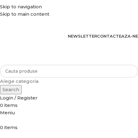
REDUCERI: 5% PENRU COMENZILE PESTE 500 LEI. 10%
Skip to navigation
PENTRU COMENZILE PESTE 1.500 LEI. 15% PENTRU
Skip to main content
COMENZILE PESTE 2.500 LEI. 20% PENTRU COMENZILE
PESTE 4.500 LEI
NEWSLETTER
CONTACTEAZA-NE
BENEFICIATI DE REDUCERI IN FUNCTIE DE VALOAREA
COMENZII.
Alege categoria
Search
Login / Register
0
items
Meniu
0
items
Categorii de produse