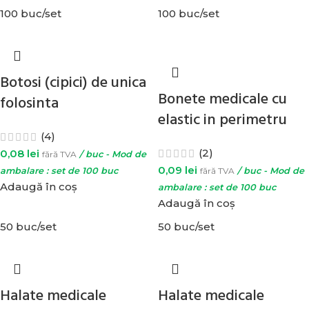
100 buc/set
100 buc/set
Botosi (cipici) de unica
Bonete medicale cu
folosinta
elastic in perimetru
(4)
(2)
0,08
lei
fără TVA
/ buc - Mod de
0,09
lei
ambalare : set de 100 buc
fără TVA
/ buc - Mod de
Adaugă în coș
ambalare : set de 100 buc
Adaugă în coș
50 buc/set
50 buc/set
Halate medicale
Halate medicale