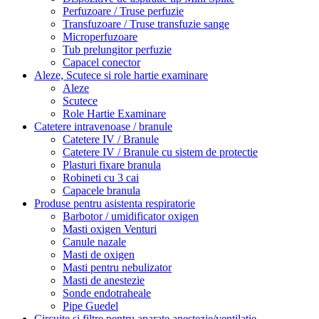
Perfuzoare / Truse perfuzie
Transfuzoare / Truse transfuzie sange
Microperfuzoare
Tub prelungitor perfuzie
Capacel conector
Aleze, Scutece si role hartie examinare
Aleze
Scutece
Role Hartie Examinare
Catetere intravenoase / branule
Catetere IV / Branule
Catetere IV / Branule cu sistem de protectie
Plasturi fixare branula
Robineti cu 3 cai
Capacele branula
Produse pentru asistenta respiratorie
Barbotor / umidificator oxigen
Masti oxigen Venturi
Canule nazale
Masti de oxigen
Masti pentru nebulizator
Masti de anestezie
Sonde endotraheale
Pipe Guedel
Circuite și filtre pentru aparate anestezie/ventilatie