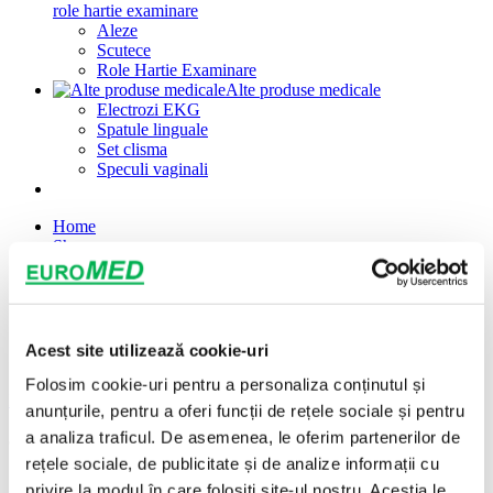
role hartie examinare
Aleze
Scutece
Role Hartie Examinare
Alte produse medicale
Electrozi EKG
Spatule linguale
Set clisma
Speculi vaginali
Home
Shop
Despre noi
Certificari
Contacteaza-ne
PROMOTII
Acest site utilizează cookie-uri
INTREBARI FRECVENTE
Folosim cookie-uri pentru a personaliza conținutul și
Inchide
anunțurile, pentru a oferi funcții de rețele sociale și pentru
a analiza traficul. De asemenea, le oferim partenerilor de
Categorii de produse
rețele sociale, de publicitate și de analize informații cu
Seringi de unica folosinta
privire la modul în care folosiți site-ul nostru. Aceștia le