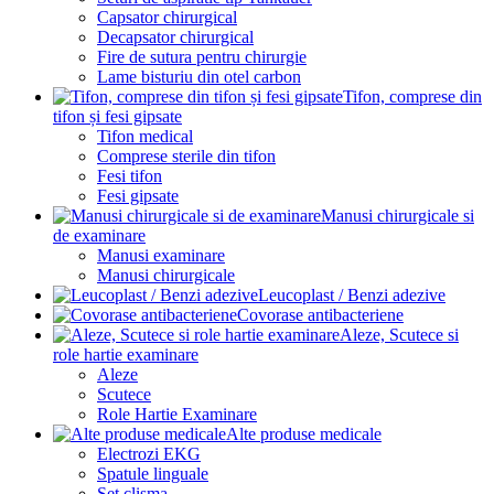
Capsator chirurgical
Decapsator chirurgical
Fire de sutura pentru chirurgie
Lame bisturiu din otel carbon
Tifon, comprese din
tifon și fesi gipsate
Tifon medical
Comprese sterile din tifon
Fesi tifon
Fesi gipsate
Manusi chirurgicale si
de examinare
Manusi examinare
Manusi chirurgicale
Leucoplast / Benzi adezive
Covorase antibacteriene
Aleze, Scutece si
role hartie examinare
Aleze
Scutece
Role Hartie Examinare
Alte produse medicale
Electrozi EKG
Spatule linguale
Set clisma