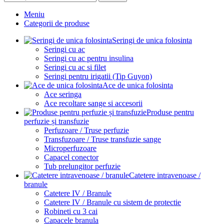
Meniu
Categorii de produse
Seringi de unica folosinta
Seringi cu ac
Seringi cu ac pentru insulina
Seringi cu ac si filet
Seringi pentru irigatii (Tip Guyon)
Ace de unica folosinta
Ace seringa
Ace recoltare sange si accesorii
Produse pentru
perfuzie și transfuzie
Perfuzoare / Truse perfuzie
Transfuzoare / Truse transfuzie sange
Microperfuzoare
Capacel conector
Tub prelungitor perfuzie
Catetere intravenoase /
branule
Catetere IV / Branule
Catetere IV / Branule cu sistem de protectie
Robineti cu 3 cai
Capacele branula