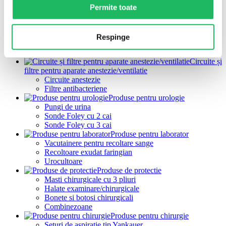
Masti pentru nebulizator
Permite toate
Masti de anestezie
Masti oxigen Venturi
Sonde endotraheale
Respinge
Pipe Guedel
Barbotor / umidificator oxigen
Circuite și
filtre pentru aparate anestezie/ventilatie
Circuite anestezie
Filtre antibacteriene
Produse pentru urologie
Pungi de urina
Sonde Foley cu 2 cai
Sonde Foley cu 3 cai
Produse pentru laborator
Vacutainere pentru recoltare sange
Recoltoare exudat faringian
Urocultoare
Produse de protectie
Masti chirurgicale cu 3 pliuri
Halate examinare/chirurgicale
Bonete si botosi chirurgicali
Combinezoane
Produse pentru chirurgie
Seturi de aspiratie tip Yankauer