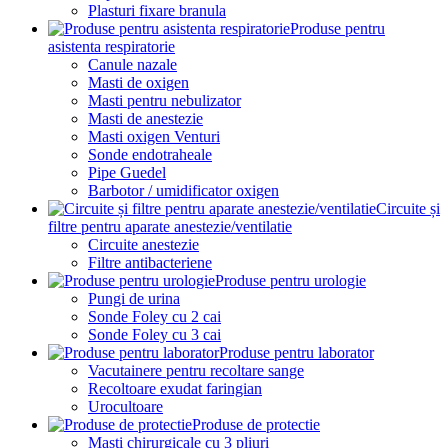
Plasturi fixare branula
Produse pentru
asistenta respiratorie
Canule nazale
Masti de oxigen
Masti pentru nebulizator
Masti de anestezie
Masti oxigen Venturi
Sonde endotraheale
Pipe Guedel
Barbotor / umidificator oxigen
Circuite și
filtre pentru aparate anestezie/ventilatie
Circuite anestezie
Filtre antibacteriene
Produse pentru urologie
Pungi de urina
Sonde Foley cu 2 cai
Sonde Foley cu 3 cai
Produse pentru laborator
Vacutainere pentru recoltare sange
Recoltoare exudat faringian
Urocultoare
Produse de protectie
Masti chirurgicale cu 3 pliuri