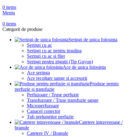
0
items
Meniu
0
items
Categorii de produse
Seringi de unica folosinta
Seringi cu ac
Seringi cu ac pentru insulina
Seringi cu ac si filet
Seringi pentru irigatii (Tip Guyon)
Ace de unica folosinta
Ace seringa
Ace recoltare sange si accesorii
Produse pentru
perfuzie și transfuzie
Perfuzoare / Truse perfuzie
Transfuzoare / Truse transfuzie sange
Microperfuzoare
Capacel conector
Tub prelungitor perfuzie
Catetere intravenoase /
branule
Catetere IV / Branule