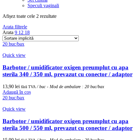
Speculi vaginali
Afișez toate cele 2 rezultate
Arata filtrele
Arata
9
12
18
20 buc/bax
Quick view
Barbotor / umidificator oxigen preumplut cu apa
sterila 340 / 350 ml, prevazut cu conector / adaptor
13,90
lei
fără TVA
/ buc - Mod de ambalare : 20 buc/bax
Adaugă în coș
20 buc/bax
Quick view
Barbotor / umidificator oxigen preumplut cu apa
sterila 500 / 550 ml, prevazut cu conector / adaptor
15,90
lei