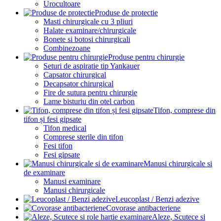
Urocultoare
Produse de protectie
Masti chirurgicale cu 3 pliuri
Halate examinare/chirurgicale
Bonete si botosi chirurgicali
Combinezoane
Produse pentru chirurgie
Seturi de aspiratie tip Yankauer
Capsator chirurgical
Decapsator chirurgical
Fire de sutura pentru chirurgie
Lame bisturiu din otel carbon
Tifon, comprese din
tifon și fesi gipsate
Tifon medical
Comprese sterile din tifon
Fesi tifon
Fesi gipsate
Manusi chirurgicale si
de examinare
Manusi examinare
Manusi chirurgicale
Leucoplast / Benzi adezive
Covorase antibacteriene
Aleze, Scutece si