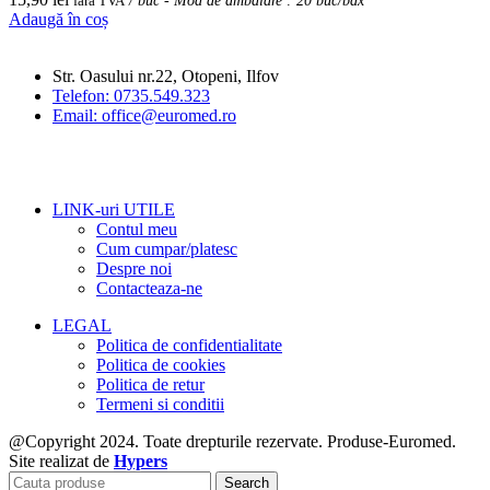
fără TVA
/ buc - Mod de ambalare : 20 buc/bax
Adaugă în coș
Str. Oasului nr.22, Otopeni, Ilfov
Telefon: 0735.549.323
Email: office@euromed.ro
LINK-uri UTILE
Contul meu
Cum cumpar/platesc
Despre noi
Contacteaza-ne
LEGAL
Politica de confidentialitate
Politica de cookies
Politica de retur
Termeni si conditii
@Copyright 2024. Toate drepturile rezervate. Produse-Euromed.
Site realizat de
Hypers
Search