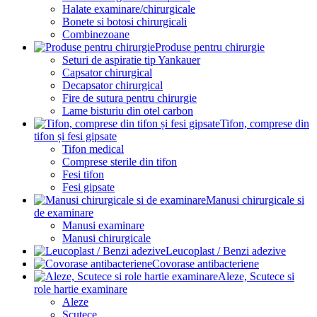
Halate examinare/chirurgicale
Bonete si botosi chirurgicali
Combinezoane
Produse pentru chirurgie
Seturi de aspiratie tip Yankauer
Capsator chirurgical
Decapsator chirurgical
Fire de sutura pentru chirurgie
Lame bisturiu din otel carbon
Tifon, comprese din
tifon și fesi gipsate
Tifon medical
Comprese sterile din tifon
Fesi tifon
Fesi gipsate
Manusi chirurgicale si
de examinare
Manusi examinare
Manusi chirurgicale
Leucoplast / Benzi adezive
Covorase antibacteriene
Aleze, Scutece si
role hartie examinare
Aleze
Scutece