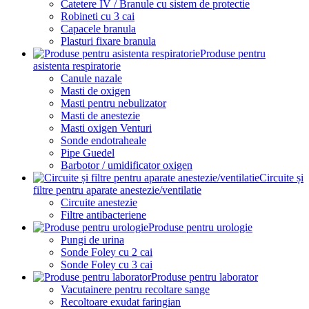
Catetere IV / Branule cu sistem de protectie
Robineti cu 3 cai
Capacele branula
Plasturi fixare branula
Produse pentru
asistenta respiratorie
Canule nazale
Masti de oxigen
Masti pentru nebulizator
Masti de anestezie
Masti oxigen Venturi
Sonde endotraheale
Pipe Guedel
Barbotor / umidificator oxigen
Circuite și
filtre pentru aparate anestezie/ventilatie
Circuite anestezie
Filtre antibacteriene
Produse pentru urologie
Pungi de urina
Sonde Foley cu 2 cai
Sonde Foley cu 3 cai
Produse pentru laborator
Vacutainere pentru recoltare sange
Recoltoare exudat faringian