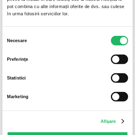
Seringi cu ac
pot combina cu alte informații oferite de dvs. sau culese
Seringi cu ac pentru insulina
în urma folosirii serviciilor lor.
Seringi cu ac si filet
Seringi pentru irigatii (Tip Guyon)
Ace de unica folosinta
Ace seringa
Selecția
Ace recoltare sange si accesorii
Necesare
Produse pentru
consimțământului
perfuzie și transfuzie
Perfuzoare / Truse perfuzie
Transfuzoare / Truse transfuzie sange
Preferinţe
Microperfuzoare
Capacel conector
Tub prelungitor perfuzie
Statistici
Catetere intravenoase /
branule
Catetere IV / Branule
Catetere IV / Branule cu sistem de protectie
Marketing
Robineti cu 3 cai
Capacele branula
Plasturi fixare branula
Produse pentru
Afişare
asistenta respiratorie
Canule nazale
Masti de oxigen