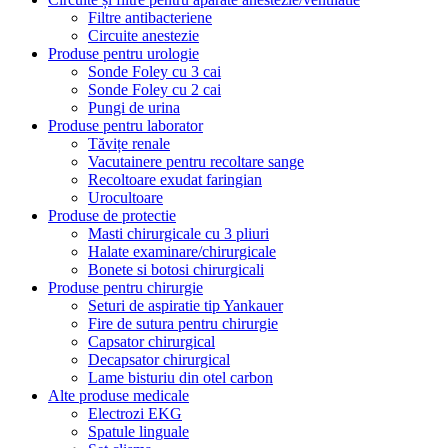
Filtre antibacteriene
Circuite anestezie
Produse pentru urologie
Sonde Foley cu 3 cai
Sonde Foley cu 2 cai
Pungi de urina
Produse pentru laborator
Tăvițe renale
Vacutainere pentru recoltare sange
Recoltoare exudat faringian
Urocultoare
Produse de protectie
Masti chirurgicale cu 3 pliuri
Halate examinare/chirurgicale
Bonete si botosi chirurgicali
Produse pentru chirurgie
Seturi de aspiratie tip Yankauer
Fire de sutura pentru chirurgie
Capsator chirurgical
Decapsator chirurgical
Lame bisturiu din otel carbon
Alte produse medicale
Electrozi EKG
Spatule linguale