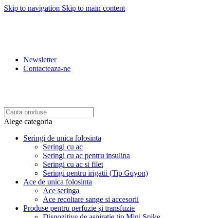
Skip to navigation
Skip to main content
REDUCERI: 5% PENRU COMENZILE PESTE 500 LEI.
10% PENTRU COMENZILE PESTE 1.500 LEI. 15%
PENTRU COMENZILE PESTE 2.500 LEI. 20% PENTRU
COMENZILE PESTE 4.500 LEI
Newsletter
Contacteaza-ne
BENEFICIATI DE REDUCERI IN FUNCTIE DE
VALOAREA COMENZII.
Alege categoria
Seringi de unica folosinta
Seringi cu ac
Seringi cu ac pentru insulina
Seringi cu ac si filet
Seringi pentru irigatii (Tip Guyon)
Ace de unica folosinta
Ace seringa
Ace recoltare sange si accesorii
Produse pentru perfuzie și transfuzie
Dispozitive de aspiratie tip Mini Spike