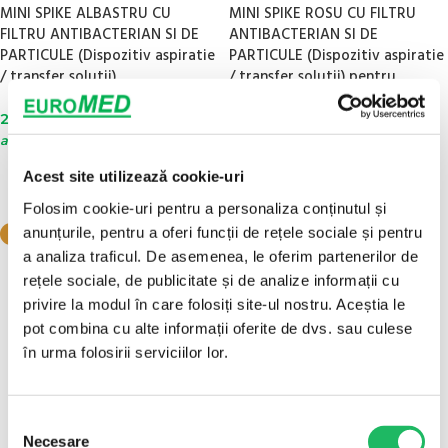
MINI SPIKE ALBASTRU CU
MINI SPIKE ROSU CU FILTRU
FILTRU ANTIBACTERIAN SI DE
ANTIBACTERIAN SI DE
PARTICULE (Dispozitiv aspiratie
PARTICULE (Dispozitiv aspiratie
/ transfer solutii)
/ transfer solutii) pentru
oncologie
2,79
lei
fără TVA
/ buc - Mod de
2,99
lei
ambalare : 100 buc/cutie
fără TVA
/ buc - Mod de
ambalare : 100 buc/cutie
ADAUGĂ ÎN COȘ
Acest site utilizează cookie-uri
ADAUGĂ ÎN COȘ
Folosim cookie-uri pentru a personaliza conținutul și
anunțurile, pentru a oferi funcții de rețele sociale și pentru
NOU!
a analiza traficul. De asemenea, le oferim partenerilor de
100 BUC/CUTIE
rețele sociale, de publicitate și de analize informații cu
privire la modul în care folosiți site-ul nostru. Aceștia le
pot combina cu alte informații oferite de dvs. sau culese
în urma folosirii serviciilor lor.
Selecția
Necesare
consimțământului