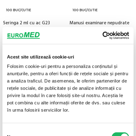
100 BUC/CUTIE
100 BUC/CUTIE
Seringa 2 ml cu ac G23
Manusi examinare nepudrate
(0,60x30mm)
din nitril, nesterile S, M, L,
(8)
(3)
0,18
lei
0,18
lei
fără TVA
/ buc - Mod de
fără TVA
/ buc - Mod de
ambalare : 100 buc/cutie
ambalare : 100 buc/cutie
Acest site utilizează cookie-uri
ADAUGĂ ÎN COȘ
SELECTEAZĂ OPȚIUNILE
Folosim cookie-uri pentru a personaliza conținutul și
anunțurile, pentru a oferi funcții de rețele sociale și pentru
100 BUC/CUTIE
100 BUC/CUTIE
a analiza traficul. De asemenea, le oferim partenerilor de
rețele sociale, de publicitate și de analize informații cu
Ace recoltare tip fluturasi cu
Seringa 5 ml cu ac G22
adaptor luer G21, G23
(0,70x40mm)
privire la modul în care folosiți site-ul nostru. Aceștia le
pot combina cu alte informații oferite de dvs. sau culese
(3)
(4)
în urma folosirii serviciilor lor.
0,34
lei
0,19
lei
fără TVA
/ buc - Mod
fără TVA
/ buc - Mod de
de ambalare : 100 buc/cutie
ambalare : 100 buc/cutie
Selecția
SELECTEAZĂ OPȚIUNILE
ADAUGĂ ÎN COȘ