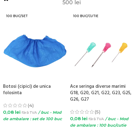
500 lei
100 BUC/SET
100 BUC/CUTIE
Botosi (cipici) de unica
Ace seringa diverse marimi
folosinta
G18, G20, G21, G22, G23, G25,
G26, G27
(4)
(5)
0,08
lei
fără TVA
/ buc - Mod
0,08
lei
de ambalare : set de 100 buc
fără TVA
/ buc - Mod
de ambalare : 100 buc/cutie
ADAUGĂ ÎN COȘ
SELECTEAZĂ OPȚIUNILE