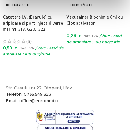
100 BUC/CUTIE
100 BUC/CUTIE
Catetere I.V. (Branule) cu
Vacutainer Biochimie 6ml cu
aripioare si port inject diverse
Clot activator
marimi G18, G20, G22
0,26
lei
fără TVA
/ buc - Mod
(5)
de ambalare : 100 buc/cutie
0,59
lei
fără TVA
/ buc - Mod de
ADAUGĂ ÎN COȘ
ambalare : 100 buc/cutie
SELECTEAZĂ OPȚIUNILE
Str. Oasului nr.22, Otopeni, Ilfov
Telefon: 0735.549.323
Email: office@euromed.ro