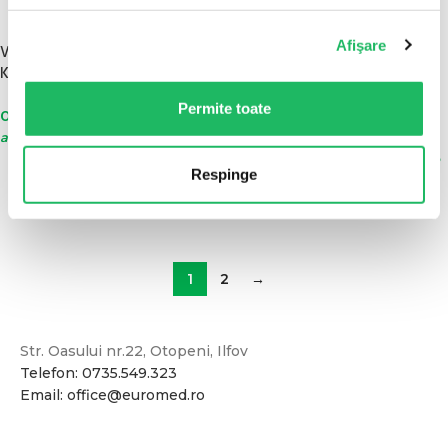
100 BUC/CUTIE
STOC EPUIZAT
100 BUC/CUTIE
Afişare
Vacutainer Hematologie 3ml cu
K3 EDTA
Vacutainer Coagulare 1,8ml Na
Citrate
Permite toate
0,26
lei
fără TVA
/ buc - Mod de
(1)
ambalare : 100 buc/cutie
0,26
lei
fără TVA
/ buc - Mod de
ADAUGĂ ÎN COȘ
Respinge
ambalare : 100 buc/cutie
CITEȘTE MAI MULT
1
2
→
Str. Oasului nr.22, Otopeni, Ilfov
Telefon: 0735.549.323
Email: office@euromed.ro