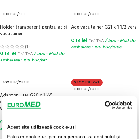
ADAUGĂ ÎN COȘ
100 BUC/SET
100 BUC/CUTIE
Holder transparent pentru ac si
Ace vacutainer G21 x 1 1/2 verzi
vacutainer
0,19
lei
fără TVA
/ buc - Mod de
(1)
ambalare : 100 buc/cutie
0,19
lei
fără TVA
/ buc - Mod de
ADAUGĂ ÎN COȘ
ambalare : 100 buc/set
ADAUGĂ ÎN COȘ
100 BUC/CUTIE
STOC EPUIZAT
100 BUC/CUTIE
Adaptor Luer G20 x 1 ½”
culoare albastra (pentru ac
Vacutainer Biochimie 4ml cu
vacutainer)
Clot activator
leze,
cutece si
0,29
lei
0,26
lei
fără TVA
/ buc - Mod de
fără TVA
/ buc - Mod de
ole hartie
Acest site utilizează cookie-uri
ambalare : 100 buc/cutie
ambalare : 100 buc/cutie
xaminare
Folosim cookie-uri pentru a personaliza conținutul și
ADAUGĂ ÎN COȘ
CITEȘTE MAI MULT