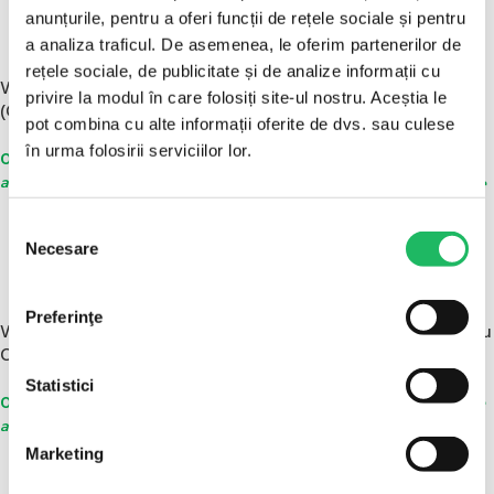
anunțurile, pentru a oferi funcții de rețele sociale și pentru
a analiza traficul. De asemenea, le oferim partenerilor de
100 BUC/CUTIE
STOC EPUIZAT
100 BUC/CUTIE
rețele sociale, de publicitate și de analize informații cu
Vacutainer Fluoride Oxalate
privire la modul în care folosiți site-ul nostru. Aceștia le
(Glicemie)
Vacutainer Lithium Heparina
pot combina cu alte informații oferite de dvs. sau culese
(plasma) 4 ML
în urma folosirii serviciilor lor.
0,34
lei
fără TVA
/ buc - Mod de
0,34
lei
ambalare : 100 buc/cutie
fără TVA
/ buc - Mod de
ambalare : 100 buc/cutie
ADAUGĂ ÎN COȘ
Selecția
CITEȘTE MAI MULT
Necesare
consimțământului
100 BUC/CUTIE
100 BUC/CUTIE
Preferinţe
Vacutainer Biochimie 6ml cu
Vacutainer Hematologie 2ml cu
Clot activator
K3 EDTA
Statistici
0,26
lei
0,26
lei
fără TVA
/ buc - Mod de
fără TVA
/ buc - Mod de
ambalare : 100 buc/cutie
ambalare : 100 buc/cutie
Marketing
ADAUGĂ ÎN COȘ
ADAUGĂ ÎN COȘ