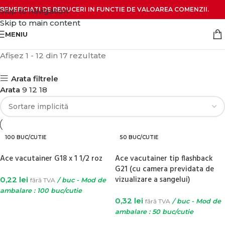
BENEFICIATI DE REDUCERI IN FUNCTIE DE VALOAREA COMENZII.
Skip to navigation
Skip to main content
MENIU
Afișez 1 - 12 din 17 rezultate
Arata filtrele
Arata
9
12
18
100 BUC/CUTIE
50 BUC/CUTIE
Ace vacutainer G18 x 1 1/2 roz
Ace vacutainer tip flashback
G21 (cu camera previdata de
vizualizare a sangelui)
0,22
lei
fără TVA
/ buc - Mod de
ambalare : 100 buc/cutie
0,32
lei
fără TVA
/ buc - Mod de
ADAUGĂ ÎN COȘ
ambalare : 50 buc/cutie