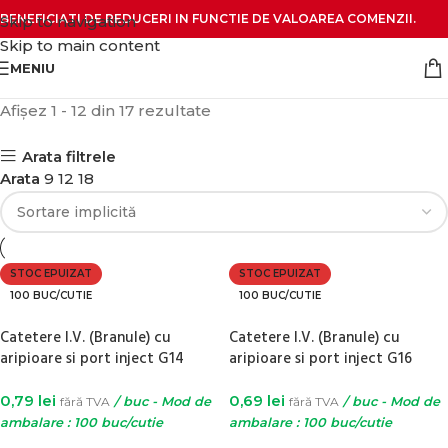
BENEFICIATI DE REDUCERI IN FUNCTIE DE VALOAREA COMENZII.
Skip to navigation
Skip to main content
MENIU
Afișez 1 - 12 din 17 rezultate
Arata filtrele
Arata
9
12
18
STOC EPUIZAT
STOC EPUIZAT
100 BUC/CUTIE
100 BUC/CUTIE
Catetere I.V. (Branule) cu
Catetere I.V. (Branule) cu
aripioare si port inject G14
aripioare si port inject G16
0,79
lei
0,69
lei
fără TVA
/ buc - Mod de
fără TVA
/ buc - Mod de
ambalare : 100 buc/cutie
ambalare : 100 buc/cutie