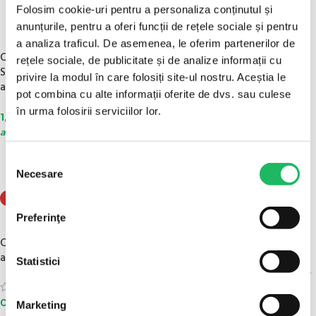
Folosim cookie-uri pentru a personaliza conținutul și
anunțurile, pentru a oferi funcții de rețele sociale și pentru
50 BUC/CUTIE
100 BUC/CUTIE
a analiza traficul. De asemenea, le oferim partenerilor de
Catetere I.V. / Branule CU
Catetere I.V. (Branule) cu
rețele sociale, de publicitate și de analize informații cu
SISTEM DE PROTECTIE cu
aripioare si port inject diverse
privire la modul în care folosiți site-ul nostru. Aceștia le
aripioare si port inject G24
marimi G18, G20, G22
pot combina cu alte informații oferite de dvs. sau culese
în urma folosirii serviciilor lor.
(5)
1,98
lei
fără TVA
/ buc - Mod de
0,59
lei
ambalare : 50 buc/cutie
fără TVA
/ buc - Mod de
ambalare : 100 buc/cutie
ADAUGĂ ÎN COȘ
Selecția
SELECTEAZĂ OPȚIUNILE
Necesare
consimțământului
STOC EPUIZAT
50 BUC/CUTIE
100 BUC/CUTIE
Preferinţe
Robineti cu 3 cai sterili
Catetere I.V. (Branule) cu
aripioare si port inject G24
(1)
Statistici
0,79
lei
fără TVA
/ buc - Mod de
(5)
ambalare : 50 buc/cutie
0,69
lei
fără TVA
/ buc - Mod de
Marketing
ADAUGĂ ÎN COȘ