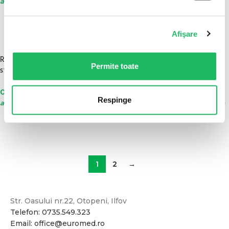
ambalare : 100 buc/cutie
CITEȘTE MAI MULT
Afişare
50 BUC/CUTIE
250 BUC/CUTIE
Robineti cu 3 cai pentru lipide,
Capacel branula culoare
Permite toate
sterili
galbena, tip heparina, cu
membrana injectabila
0,89
lei
fără TVA
/ buc - Mod de
Respinge
0,32
lei
ambalare : 50 buc/cutie
fără TVA
/ buc - Mod de
ambalare : 250 buc/cutie
ADAUGĂ ÎN COȘ
ADAUGĂ ÎN COȘ
1
2
→
Str. Oasului nr.22, Otopeni, Ilfov
Telefon: 0735.549.323
Email: office@euromed.ro