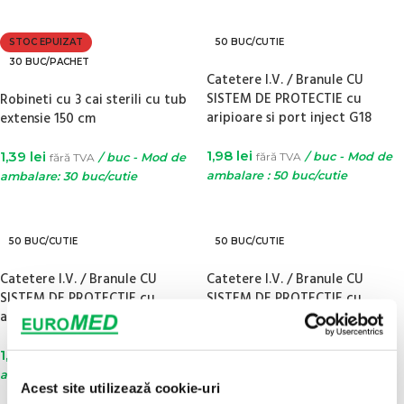
CITEȘTE MAI MULT
CITEȘTE MAI MULT
STOC EPUIZAT
50 BUC/CUTIE
30 BUC/PACHET
Catetere I.V. / Branule CU
SISTEM DE PROTECTIE cu
Robineti cu 3 cai sterili cu tub
aripioare si port inject G18
extensie 150 cm
1,98
lei
1,39
lei
fără TVA
/ buc - Mod de
fără TVA
/ buc - Mod de
ambalare : 50 buc/cutie
ambalare: 30 buc/cutie
ADAUGĂ ÎN COȘ
CITEȘTE MAI MULT
50 BUC/CUTIE
50 BUC/CUTIE
Catetere I.V. / Branule CU
Catetere I.V. / Branule CU
SISTEM DE PROTECTIE cu
SISTEM DE PROTECTIE cu
aripioare si port inject G20
aripioare si port inject G22
1,98
lei
1,98
lei
fără TVA
/ buc - Mod de
fără TVA
/ buc - Mod de
ambalare : 50 buc/cutie
ambalare : 50 buc/cutie
Acest site utilizează cookie-uri
ADAUGĂ ÎN COȘ
ADAUGĂ ÎN COȘ