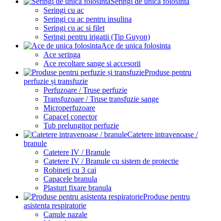
Seringi de unica folosinta
Seringi cu ac
Seringi cu ac pentru insulina
Seringi cu ac si filet
Seringi pentru irigatii (Tip Guyon)
Ace de unica folosinta
Ace seringa
Ace recoltare sange si accesorii
Produse pentru
perfuzie și transfuzie
Perfuzoare / Truse perfuzie
Transfuzoare / Truse transfuzie sange
Microperfuzoare
Capacel conector
Tub prelungitor perfuzie
Catetere intravenoase /
branule
Catetere IV / Branule
Catetere IV / Branule cu sistem de protectie
Robineti cu 3 cai
Capacele branula
Plasturi fixare branula
Produse pentru
asistenta respiratorie
Canule nazale