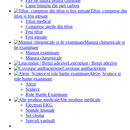
Fire de sutura pentru chirurgie
Lame bisturiu din otel carbon
Tifon, comprese din
tifon și fesi gipsate
Tifon medical
Comprese sterile din tifon
Fesi tifon
Fesi gipsate
Manusi chirurgicale si
de examinare
Manusi examinare
Manusi chirurgicale
Leucoplast / Benzi adezive
Covorase antibacteriene
Aleze, Scutece si
role hartie examinare
Aleze
Scutece
Role Hartie Examinare
Alte produse medicale
Electrozi EKG
Spatule linguale
Set clisma
Speculi vaginali