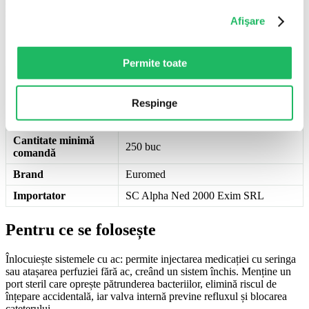
liniilor de perfuzie. Capacel branula, tip heparina cu membrana
injectabila, steril.
Afişare
Specificații
Permite toate
Steril
Da
Marcaj
CE
Respinge
Mod ambalare
250 buc/cutie
Cantitate minimă
250 buc
comandă
Brand
Euromed
Importator
SC Alpha Ned 2000 Exim SRL
Pentru ce se folosește
Înlocuiește sistemele cu ac: permite injectarea medicației cu seringa
sau atașarea perfuziei fără ac, creând un sistem închis. Menține un
port steril care oprește pătrunderea bacteriilor, elimină riscul de
înțepare accidentală, iar valva internă previne refluxul și blocarea
cateterului.