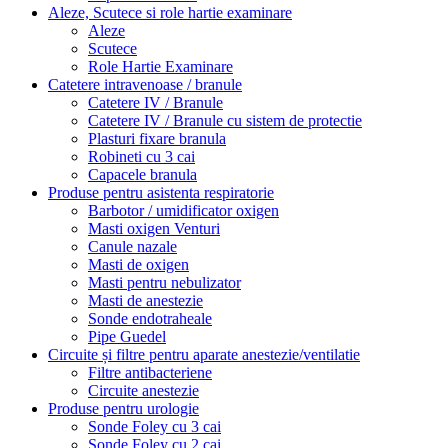
Aleze, Scutece si role hartie examinare
Aleze
Scutece
Role Hartie Examinare
Catetere intravenoase / branule
Catetere IV / Branule
Catetere IV / Branule cu sistem de protectie
Plasturi fixare branula
Robineti cu 3 cai
Capacele branula
Produse pentru asistenta respiratorie
Barbotor / umidificator oxigen
Masti oxigen Venturi
Canule nazale
Masti de oxigen
Masti pentru nebulizator
Masti de anestezie
Sonde endotraheale
Pipe Guedel
Circuite și filtre pentru aparate anestezie/ventilatie
Filtre antibacteriene
Circuite anestezie
Produse pentru urologie
Sonde Foley cu 3 cai
Sonde Foley cu 2 cai