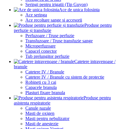
Seringi pentru irigatii (Tip Guyon)
Ace de unica folosinta
Ace seringa
Ace recoltare sange si accesorii
Produse pentru
perfuzie și transfuzie
Perfuzoare / Truse perfuzie
Transfuzoare / Truse transfuzie sange
Microperfuzoare
Capacel conector
Tub prelungitor perfuzie
Catetere intravenoase /
branule
Catetere IV / Branule
Catetere IV / Branule cu sistem de protectie
Robineti cu 3 cai
Capacele branula
Plasturi fixare branula
Produse pentru
asistenta respiratorie
Canule nazale
Masti de oxigen
Masti pentru nebulizator
Masti de anestezie
Masti oxigen Venturi