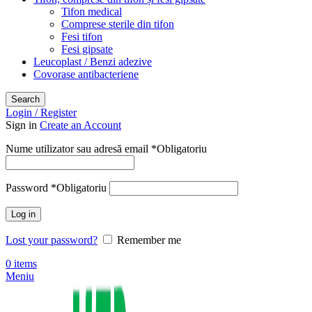
Tifon medical
Comprese sterile din tifon
Fesi tifon
Fesi gipsate
Leucoplast / Benzi adezive
Covorase antibacteriene
Search
Login / Register
Sign in
Create an Account
Nume utilizator sau adresă email
*
Obligatoriu
Password
*
Obligatoriu
Log in
Lost your password?
Remember me
0
items
Meniu