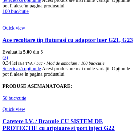
Selectează opțiunile
Acest produs are mai multe variații. Opțiunile
pot fi alese în pagina produsului.
100 buc/cutie
Quick view
Ace recoltare tip fluturasi cu adaptor luer G21, G23
Evaluat la
5.00
din 5
(3)
0,34
lei
fără TVA
/ buc - Mod de ambalare : 100 buc/cutie
Selectează opțiunile
Acest produs are mai multe variații. Opțiunile
pot fi alese în pagina produsului.
PRODUSE ASEMANATOARE:
50 buc/cutie
Quick view
Catetere I.V. / Branule CU SISTEM DE
PROTECTIE cu aripioare si port inject G22