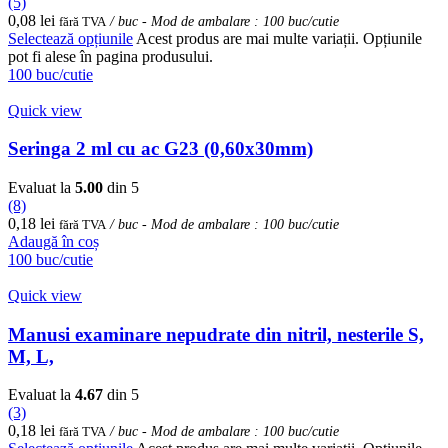
(5)
0,08
lei
fără TVA
/ buc - Mod de ambalare : 100 buc/cutie
Selectează opțiunile
Acest produs are mai multe variații. Opțiunile
pot fi alese în pagina produsului.
100 buc/cutie
Quick view
Seringa 2 ml cu ac G23 (0,60x30mm)
Evaluat la
5.00
din 5
(8)
0,18
lei
fără TVA
/ buc - Mod de ambalare : 100 buc/cutie
Adaugă în coș
100 buc/cutie
Quick view
Manusi examinare nepudrate din nitril, nesterile S,
M, L,
Evaluat la
4.67
din 5
(3)
0,18
lei
fără TVA
/ buc - Mod de ambalare : 100 buc/cutie