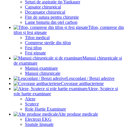
Seturi de aspiratie tip Yankauer
Capsator chirurgical
Decapsator chirurgical
Fire de sutura pentru chirurgie
Lame bisturiu din otel carbon
Tifon, comprese din
tifon și fesi gipsate
Tifon medical
Comprese sterile din tifon
Fesi tifon
Fesi gipsate
Manusi chirurgicale si
de examinare
Manusi examinare
Manusi chirurgicale
Leucoplast / Benzi adezive
Covorase antibacteriene
Aleze, Scutece si
role hartie examinare
Aleze
Scutece
Role Hartie Examinare
Alte produse medicale
Electrozi EKG
Spatule linguale