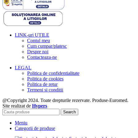
LINK-uri UTILE
Contul meu
Cum cumpar/platesc
Despre noi
Contacteaza-ne
LEGAL
Politica de confidentialitate
Politica de cookies
Politica de retur
Termeni si conditii
@Copyright 2024. Toate drepturile rezervate. Produse-Euromed.
Site realizat de
Hypers
Search
Meniu
Categorii de produse