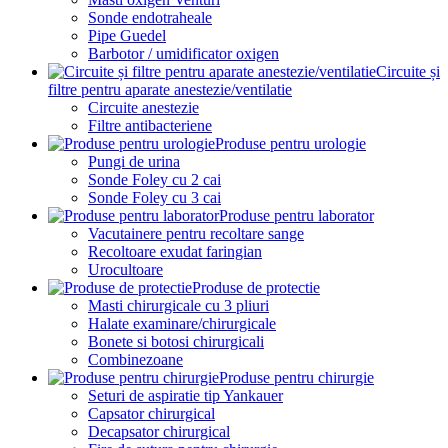
Sonde endotraheale
Pipe Guedel
Barbotor / umidificator oxigen
Circuite și
filtre pentru aparate anestezie/ventilatie
Circuite anestezie
Filtre antibacteriene
Produse pentru urologie
Pungi de urina
Sonde Foley cu 2 cai
Sonde Foley cu 3 cai
Produse pentru laborator
Vacutainere pentru recoltare sange
Recoltoare exudat faringian
Urocultoare
Produse de protectie
Masti chirurgicale cu 3 pliuri
Halate examinare/chirurgicale
Bonete si botosi chirurgicali
Combinezoane
Produse pentru chirurgie
Seturi de aspiratie tip Yankauer
Capsator chirurgical
Decapsator chirurgical