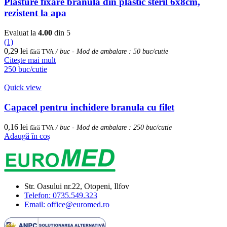
Plasture fixare branula din plastic steril 6x8cm,
rezistent la apa
Evaluat la
4.00
din 5
(1)
0,29
lei
fără TVA
/ buc - Mod de ambalare : 50 buc/cutie
Citește mai mult
250 buc/cutie
Quick view
Capacel pentru inchidere branula cu filet
0,16
lei
fără TVA
/ buc - Mod de ambalare : 250 buc/cutie
Adaugă în coș
Str. Oasului nr.22, Otopeni, Ilfov
Telefon: 0735.549.323
Email: office@euromed.ro