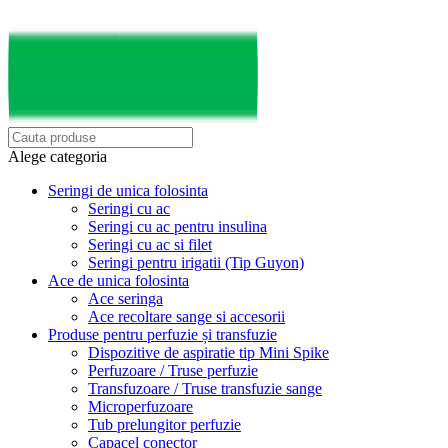
Alege categoria
Seringi de unica folosinta
Seringi cu ac
Seringi cu ac pentru insulina
Seringi cu ac si filet
Seringi pentru irigatii (Tip Guyon)
Ace de unica folosinta
Ace seringa
Ace recoltare sange si accesorii
Produse pentru perfuzie și transfuzie
Dispozitive de aspiratie tip Mini Spike
Perfuzoare / Truse perfuzie
Transfuzoare / Truse transfuzie sange
Microperfuzoare
Tub prelungitor perfuzie
Capacel conector