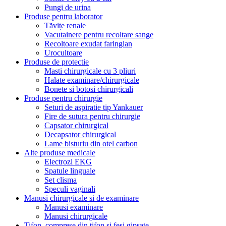
Pungi de urina
Produse pentru laborator
Tăvițe renale
Vacutainere pentru recoltare sange
Recoltoare exudat faringian
Urocultoare
Produse de protectie
Masti chirurgicale cu 3 pliuri
Halate examinare/chirurgicale
Bonete si botosi chirurgicali
Produse pentru chirurgie
Seturi de aspiratie tip Yankauer
Fire de sutura pentru chirurgie
Capsator chirurgical
Decapsator chirurgical
Lame bisturiu din otel carbon
Alte produse medicale
Electrozi EKG
Spatule linguale
Set clisma
Speculi vaginali
Manusi chirurgicale si de examinare
Manusi examinare
Manusi chirurgicale
Tifon, comprese din tifon și fesi gipsate