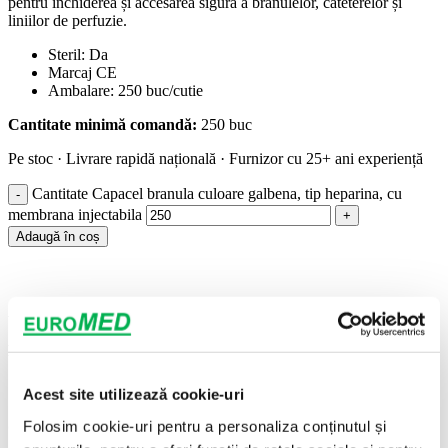
pentru închiderea și accesarea sigură a branulelor, cateterelor și
liniilor de perfuzie.
Steril: Da
Marcaj CE
Ambalare: 250 buc/cutie
Cantitate minimă comandă:
250 buc
Pe stoc · Livrare rapidă națională · Furnizor cu 25+ ani experiență
Cantitate Capacel branula culoare galbena, tip heparina, cu
membrana injectabila
Adaugă în coș
ACOPERIRE NATIONALA
Livram peste tot in Romania.
Acest site utilizează cookie-uri
STOCURI PERMANENTE
Folosim cookie-uri pentru a personaliza conținutul și