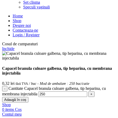
Set clisma
Speculi vaginali
Home
Shop
Despre noi
Contacteaza-ne
Login / Register
Cosul de cumparaturi
Inchide
Capacel branula culoare galbena, tip heparina, cu membrana
injectabila
0,32
lei
fără TVA
/ buc - Mod de ambalare : 250 buc/cutie
Cantitate Capacel branula culoare galbena, tip heparina, cu
membrana injectabila
Adaugă în coș
Shop
0
items
Cos
Contul meu