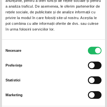
anunțurile, pentru a oferi funcții de rețele sociale și pentru
Produsele de care ai nevoie vor fi mereu in stoc.
a analiza traficul. De asemenea, le oferim partenerilor de
rețele sociale, de publicitate și de analize informații cu
privire la modul în care folosiți site-ul nostru. Aceștia le
LIVRARE RAPIDA
pot combina cu alte informații oferite de dvs. sau culese
în urma folosirii serviciilor lor.
Comanda va ajunge la tine la 1-3 zile.
Selecția
PRETURI AVANTAJOASE
Necesare
consimțământului
Reduceri in functie de valoarea comenzii.
Preferinţe
Descriere
Informații suplimentare
Livrare & Retur
Statistici
Descriere
Capacel branula culoare galbena, tip heparina, cu membrana
Marketing
injectabila este un conector/capăcel needle-free (fără ac) steril,
pentru închiderea și accesarea sigură a branulelor, cateterelor și