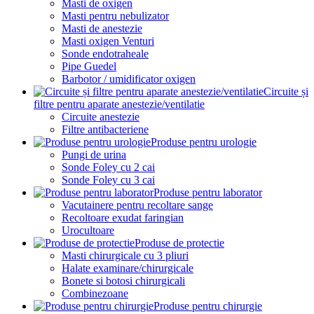
Masti de oxigen
Masti pentru nebulizator
Masti de anestezie
Masti oxigen Venturi
Sonde endotraheale
Pipe Guedel
Barbotor / umidificator oxigen
Circuite și
filtre pentru aparate anestezie/ventilatie
Circuite anestezie
Filtre antibacteriene
Produse pentru urologie
Pungi de urina
Sonde Foley cu 2 cai
Sonde Foley cu 3 cai
Produse pentru laborator
Vacutainere pentru recoltare sange
Recoltoare exudat faringian
Urocultoare
Produse de protectie
Masti chirurgicale cu 3 pliuri
Halate examinare/chirurgicale
Bonete si botosi chirurgicali
Combinezoane
Produse pentru chirurgie