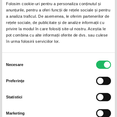
Folosim cookie-uri pentru a personaliza conținutul și
anunțurile, pentru a oferi funcții de rețele sociale și pentru
a analiza traficul. De asemenea, le oferim partenerilor de
rețele sociale, de publicitate și de analize informații cu
privire la modul în care folosiți site-ul nostru. Aceștia le
Nume
*
pot combina cu alte informații oferite de dvs. sau culese
în urma folosirii serviciilor lor.
Email
*
Selecția
Necesare
consimțământului
Preferinţe
Salvează-mi numele, emailul și site-ul web în acest
navigator pentru data viitoare când o să comentez.
Statistici
Marketing