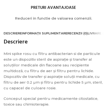
PRETURI AVANTAJOASE
Reduceri in functie de valoarea comenzii.
DESCRIERE
INFORMAȚII SUPLIMENTARE
RECENZII (0)
LIVRARE & 
Descriere
Mini spike rosu cu filtru antibacterian si de particule
este un dispozitiv steril de aspirație și transfer al
soluțiilor medicale din flacoane sau recipiente
multidoză, cu filtru de aer și filtru pentru lichide.
Dispozitiv de transfer și aspirație soluții medicale, cu
filtru de aer 0.2 µm și filtru pentru lichide 5 µm, steril,
cu capacel de culoare rosie.
Conceput special pentru medicamente citostatice,
toxice sau chimioterapie.