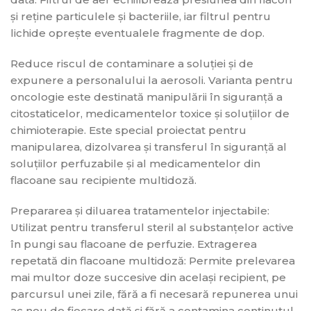
și reține particulele și bacteriile, iar filtrul pentru
lichide oprește eventualele fragmente de dop.
Reduce riscul de contaminare a soluției și de
expunere a personalului la aerosoli. Varianta pentru
oncologie este destinată manipulării în siguranță a
citostaticelor, medicamentelor toxice și soluțiilor de
chimioterapie. Este special proiectat pentru
manipularea, dizolvarea și transferul în siguranță al
soluțiilor perfuzabile și al medicamentelor din
flacoane sau recipiente multidoză.
Prepararea și diluarea tratamentelor injectabile:
Utilizat pentru transferul steril al substanțelor active
în pungi sau flacoane de perfuzie. Extragerea
repetată din flacoane multidoză: Permite prelevarea
mai multor doze succesive din același recipient, pe
parcursul unei zile, fără a fi necesară repunerea unui
ac nou de fiecare dată și fără a contamina conținutul.