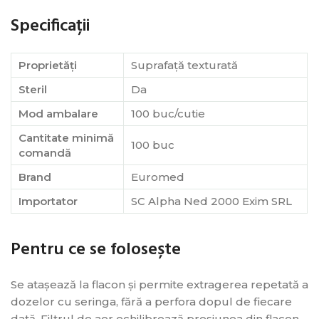
Specificații
Proprietăți
Suprafață texturată
Steril
Da
Mod ambalare
100 buc/cutie
Cantitate minimă
100 buc
comandă
Brand
Euromed
Importator
SC Alpha Ned 2000 Exim SRL
Pentru ce se folosește
Se atașează la flacon și permite extragerea repetată a
dozelor cu seringa, fără a perfora dopul de fiecare
dată. Filtrul de aer echilibrează presiunea din flacon