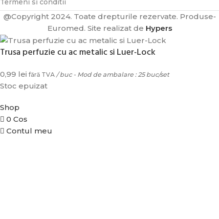
Termeni si conditii
@Copyright 2024. Toate drepturile rezervate. Produse-
Euromed. Site realizat de
Hypers
Trusa perfuzie cu ac metalic si Luer-Lock
0,99
lei
fără TVA
/ buc - Mod de ambalare : 25 buc/set
DE
Stoc epuizat
TA
Shop
0
Cos
Contul meu
A