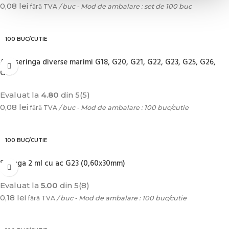
0,08
lei
fără TVA
/ buc - Mod de ambalare : set de 100 buc
ADAUGĂ ÎN COȘ
100 BUC/CUTIE
Ace seringa diverse marimi G18, G20, G21, G22, G23, G25, G26,
G27
Evaluat la
4.80
din 5
(5)
0,08
lei
fără TVA
/ buc - Mod de ambalare : 100 buc/cutie
SELECTEAZĂ OPȚIUNILE
100 BUC/CUTIE
Seringa 2 ml cu ac G23 (0,60x30mm)
Evaluat la
5.00
din 5
(8)
0,18
lei
fără TVA
/ buc - Mod de ambalare : 100 buc/cutie
ADAUGĂ ÎN COȘ