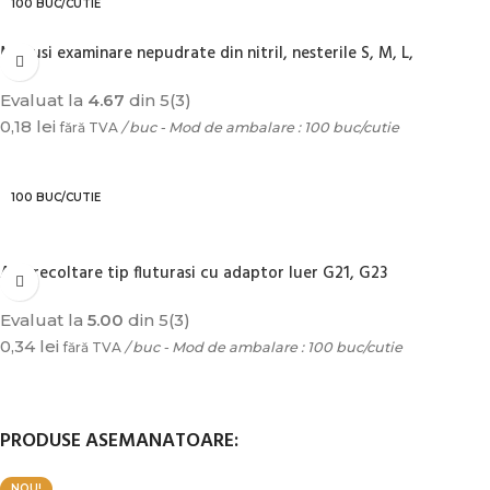
100 BUC/CUTIE
Manusi examinare nepudrate din nitril, nesterile S, M, L,
Evaluat la
4.67
din 5
(3)
0,18
lei
fără TVA
/ buc - Mod de ambalare : 100 buc/cutie
SELECTEAZĂ OPȚIUNILE
100 BUC/CUTIE
Ace recoltare tip fluturasi cu adaptor luer G21, G23
Evaluat la
5.00
din 5
(3)
0,34
lei
fără TVA
/ buc - Mod de ambalare : 100 buc/cutie
SELECTEAZĂ OPȚIUNILE
PRODUSE ASEMANATOARE:
NOU!