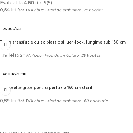
Evaluat la
4.80
din 5
(5)
0,64
lei
fără TVA
/ buc - Mod de ambalare : 25 buc/set
ADAUGĂ ÎN COȘ
25 BUC/SET
Trusa transfuzie cu ac plastic si luer-lock, lungime tub 150 cm
1,19
lei
fără TVA
/ buc - Mod de ambalare : 25 buc/set
ADAUGĂ ÎN COȘ
60 BUC/CUTIE
Tub prelungitor pentru perfuzie 150 cm steril
0,89
lei
fără TVA
/ buc - Mod de ambalare : 60 buc/cutie
ADAUGĂ ÎN COȘ