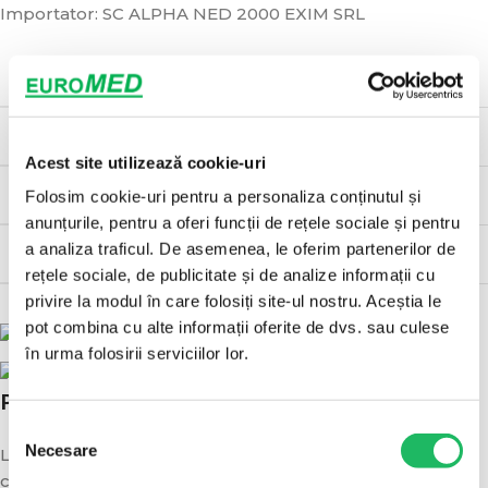
Importator: SC ALPHA NED 2000 EXIM SRL
MOD AMBALARE
25 buc/set
MATERIAL
Polietilenă
Acest site utilizează cookie-uri
STERIL
Da
Folosim cookie-uri pentru a personaliza conținutul și
anunțurile, pentru a oferi funcții de rețele sociale și pentru
a analiza traficul. De asemenea, le oferim partenerilor de
MARCAJ
CE
rețele sociale, de publicitate și de analize informații cu
privire la modul în care folosiți site-ul nostru. Aceștia le
pot combina cu alte informații oferite de dvs. sau culese
în urma folosirii serviciilor lor.
POLITICA DE LIVRARE
Selecția
Necesare
Livrarea se va face in decurs de 1-3 zile de la plasarea
consimțământului
comenzii.