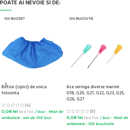
POATE AI NEVOIE SI DE:
100 BUC/SET
100 BUC/CUTIE
Botosi (cipici) de unica
Ace seringa diverse marimi
folosinta
G18, G20, G21, G22, G23, G25,
G26, G27
(4)
(5)
0,08
lei
fără TVA
/ buc - Mod de
0,08
lei
ambalare : set de 100 buc
fără TVA
/ buc - Mod de
ambalare : 100 buc/cutie
ADAUGĂ ÎN COȘ