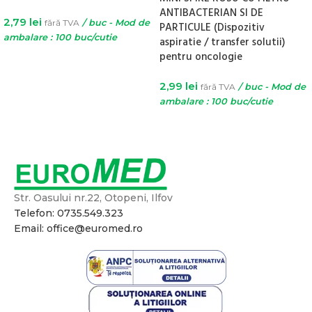
ANTIBACTERIAN SI DE
2,79
lei
fără TVA
/ buc - Mod de
PARTICULE (Dispozitiv
ambalare : 100 buc/cutie
aspiratie / transfer solutii)
pentru oncologie
ADAUGĂ ÎN COȘ
2,99
lei
fără TVA
/ buc - Mod de
ambalare : 100 buc/cutie
ADAUGĂ ÎN COȘ
Str. Oasului nr.22, Otopeni, Ilfov
Telefon: 0735.549.323
Email: office@euromed.ro