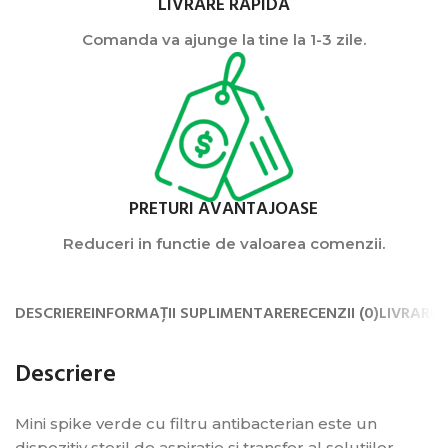
LIVRARE RAPIDA
Comanda va ajunge la tine la 1-3 zile.
PRETURI AVANTAJOASE
Reduceri in functie de valoarea comenzii.
DESCRIERE
INFORMAȚII SUPLIMENTARE
RECENZII (0)
LIVRARE 
Descriere
Mini spike verde cu filtru antibacterian este un
dispozitiv steril de aspirație și transfer al soluțiilor