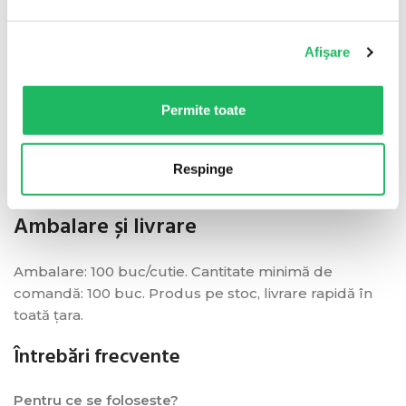
lichide oprește eventualele fragmente de dop.
Afişare
Reduce riscul de contaminare a soluției și de
expunere a personalului la aerosoli. Ambalaj
economic 100 bucăți/cutie, pentru eficiență în
Permite toate
utilizare și stocare. Dispozitivul este conceput pentru
a îmbunătăți siguranța perfuziilor, reducând riscul de
contaminare și oferind o filtrare superioară a fluidelor
Respinge
administrate.
Ambalare și livrare
Ambalare: 100 buc/cutie. Cantitate minimă de
comandă: 100 buc. Produs pe stoc, livrare rapidă în
toată țara.
Întrebări frecvente
Pentru ce se folosește?