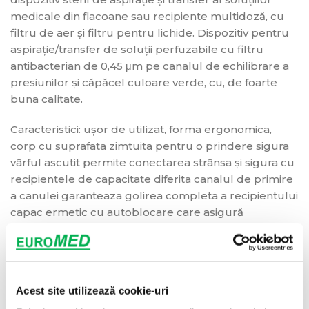
medicale din flacoane sau recipiente multidoză, cu
filtru de aer și filtru pentru lichide. Dispozitiv pentru
aspiraţie/transfer de soluţii perfuzabile cu filtru
antibacterian de 0,45 μm pe canalul de echilibrare a
presiunilor şi căpăcel culoare verde, cu, de foarte
buna calitate.
Caracteristici: ușor de utilizat, forma ergonomica,
corp cu suprafata zimtuita pentru o prindere sigura
vârful ascutit permite conectarea strânsa și sigura cu
recipientele de capacitate diferita canalul de primire
a canulei garanteaza golirea completa a recipientului
capac ermetic cu autoblocare care asigură
conectorul împotriva contaminarii ambalaj: 1
buc./individual / 100 bucati/ cutie Compatibilitate
ridicată ideal pentru utilizarea în unități medicale,
spitale și clinici.
Acest site utilizează cookie-uri