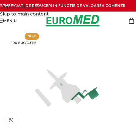
BENEFICIATI DE REDUCERI IN FUNCTIE DE VALOAREA COMENZII.
Skip to navigation
Skip to main content
MENIU
NOU!
100 BUC/CUTIE
Click pentru zoom