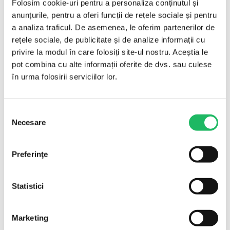
Specificații
Folosim cookie-uri pentru a personaliza conținutul și
anunțurile, pentru a oferi funcții de rețele sociale și pentru
a analiza traficul. De asemenea, le oferim partenerilor de
Steril
Da
rețele sociale, de publicitate și de analize informații cu
Marcaj
CE
privire la modul în care folosiți site-ul nostru. Aceștia le
pot combina cu alte informații oferite de dvs. sau culese
Mod ambalare
100 buc/cutie
în urma folosirii serviciilor lor.
Cantitate minimă
100 buc
comandă
Brand
Euromed
Selecția
Necesare
consimțământului
Importator
SC Alpha Ned 2000 Exim SRL
Preferinţe
Pentru ce se folosește
Statistici
Se atașează la flacon și permite extragerea repetată a
dozelor cu seringa, fără a perfora dopul de fiecare
dată. Filtrul de aer echilibrează presiunea din flacon
Marketing
și reține particulele și bacteriile, iar filtrul pentru