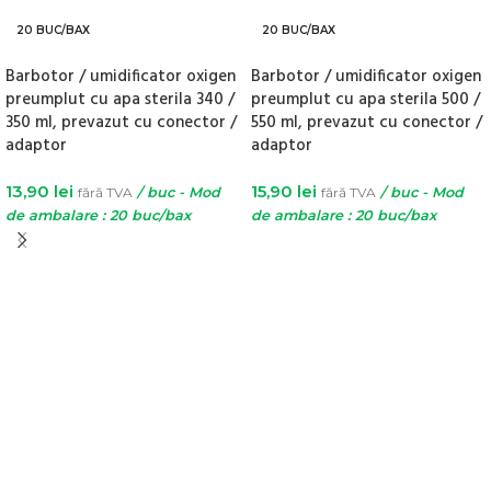
20 BUC/BAX
20 BUC/BAX
Barbotor / umidificator oxigen
Barbotor / umidificator oxigen
preumplut cu apa sterila 340 /
preumplut cu apa sterila 500 /
350 ml, prevazut cu conector /
550 ml, prevazut cu conector /
adaptor
adaptor
13,90
lei
15,90
lei
fără TVA
/ buc - Mod
fără TVA
/ buc - Mod
de ambalare : 20 buc/bax
de ambalare : 20 buc/bax
ADAUGĂ ÎN COȘ
ADAUGĂ ÎN COȘ