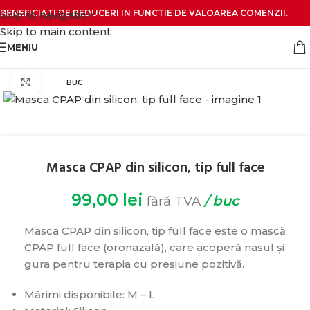
BENEFICIATI DE REDUCERI IN FUNCTIE DE VALOAREA COMENZII.
Skip to navigation
Skip to main content
MENIU
Click pentru zoom
BUC
Masca CPAP din silicon, tip full face
99,00
lei
/ buc
fără TVA
Masca CPAP din silicon, tip full face este o mască
CPAP full face (oronazală), care acoperă nasul și
gura pentru terapia cu presiune pozitivă.
Mărimi disponibile: M – L