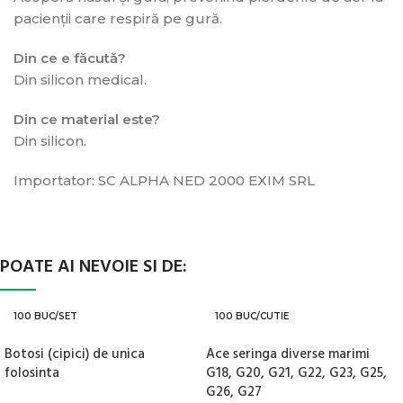
pacienții care respiră pe gură.
Din ce e făcută?
Din silicon medical.
Din ce material este?
Din silicon.
Importator: SC ALPHA NED 2000 EXIM SRL
POATE AI NEVOIE SI DE:
100 BUC/SET
100 BUC/CUTIE
Botosi (cipici) de unica
Ace seringa diverse marimi
folosinta
G18, G20, G21, G22, G23, G25,
G26, G27