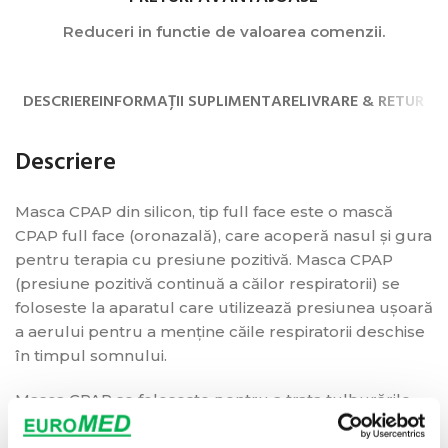
Reduceri in functie de valoarea comenzii.
DESCRIERE
INFORMAȚII SUPLIMENTARE
LIVRARE & RETUR
Descriere
Masca CPAP din silicon, tip full face este o mască
CPAP full face (oronazală), care acoperă nasul și gura
pentru terapia cu presiune pozitivă. Masca CPAP
(presiune pozitivă continuă a căilor respiratorii) se
foloseste la aparatul care utilizează presiunea ușoară
a aerului pentru a menține căile respiratorii deschise
în timpul somnului.
Masca CPAP se folosește pentru a trata tulburările
respiratorii legate de somn, inclusiv apneea în somn.