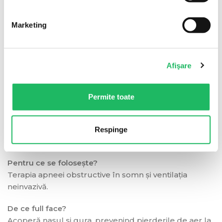
eficient presiunea aerului. Indicată în apneea
obstructivă în somn și ventilația neinvazivă; varianta
Marketing
full face e ideală pentru pacienții care respiră pe
gură în somn sau au congestie nazală cronică
(deviație de sept, polipi).
Afişare
Ambalare și livrare
Permite toate
Ambalare: buc. Cantitate minimă de comandă: 1 buc.
Produs pe stoc, livrare rapidă în toată țara.
Respinge
Întrebări frecvente
Pentru ce se folosește?
Terapia apneei obstructive în somn și ventilația
neinvazivă.
De ce full face?
Acoperă nasul și gura, prevenind pierderile de aer la