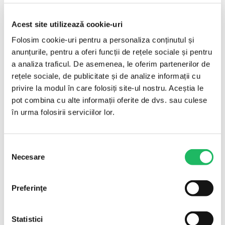
Specificații
Acest site utilizează cookie-uri
Mărimi
Folosim cookie-uri pentru a personaliza conținutul și
M – L
disponibile
anunțurile, pentru a oferi funcții de rețele sociale și pentru
a analiza traficul. De asemenea, le oferim partenerilor de
Material
Silicon
rețele sociale, de publicitate și de analize informații cu
Marcaj
CE
privire la modul în care folosiți site-ul nostru. Aceștia le
pot combina cu alte informații oferite de dvs. sau culese
Mod ambalare
buc
în urma folosirii serviciilor lor.
Cantitate minimă
1 buc
comandă
Brand
Erthamed
Selecția
Necesare
consimțământului
Importator
SC Alpha Ned 2000 Exim SRL
Preferinţe
Pentru ce se folosește
Statistici
Face legătura dintre pacient și aparatul CPAP, livrând