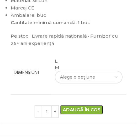
Material: Silicon
Marcaj CE
Ambalare: buc
Cantitate minimă comandă:
1 buc
Pe stoc · Livrare rapidă națională · Furnizor cu
25+ ani experiență
L
M
DIMENSIUNI
ADAUGĂ ÎN COȘ