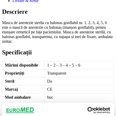
Livrare & Retur
Descriere
Masca de anestezie sterila cu balonas gonflabil nr. 1, 2, 3, 4, 5, 6
este o mască de anestezie cu balonaș (manșon gonflabil), pentru
etanșare ermetică pe fața pacientului. Masca de anestezie sterilă, cu
balonas gonflabil, transparenta, cu supapa și inel de fixare, ambalata
unitar.
Specificații
Mărimi disponibile
1 – 2 – 3 – 4 – 5 – 6
Proprietăți
Transparent
Steril
Da
Marcaj
CE
Mod ambalare
buc
Brand
Euromed
Importator
SC Alpha Ned 2000 Exim SRL