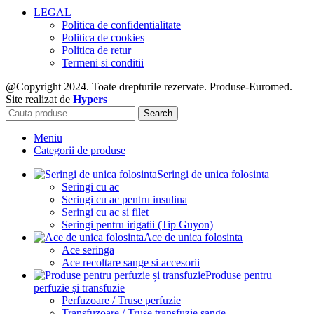
LEGAL
Politica de confidentialitate
Politica de cookies
Politica de retur
Termeni si conditii
@Copyright 2024. Toate drepturile rezervate. Produse-Euromed.
Site realizat de
Hypers
Search
Meniu
Categorii de produse
Seringi de unica folosinta
Seringi cu ac
Seringi cu ac pentru insulina
Seringi cu ac si filet
Seringi pentru irigatii (Tip Guyon)
Ace de unica folosinta
Ace seringa
Ace recoltare sange si accesorii
Produse pentru
perfuzie și transfuzie
Perfuzoare / Truse perfuzie
Transfuzoare / Truse transfuzie sange