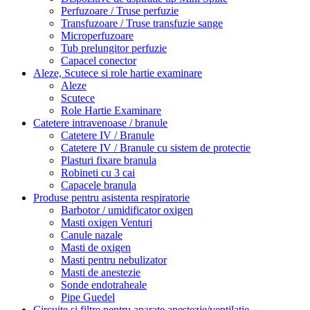
Perfuzoare / Truse perfuzie
Transfuzoare / Truse transfuzie sange
Microperfuzoare
Tub prelungitor perfuzie
Capacel conector
Aleze, Scutece si role hartie examinare
Aleze
Scutece
Role Hartie Examinare
Catetere intravenoase / branule
Catetere IV / Branule
Catetere IV / Branule cu sistem de protectie
Plasturi fixare branula
Robineti cu 3 cai
Capacele branula
Produse pentru asistenta respiratorie
Barbotor / umidificator oxigen
Masti oxigen Venturi
Canule nazale
Masti de oxigen
Masti pentru nebulizator
Masti de anestezie
Sonde endotraheale
Pipe Guedel
Circuite și filtre pentru aparate anestezie/ventilatie