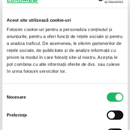
Mod ambalare
10 buc/set
Cantitate minimă
10 buc
comandă
Acest site utilizează cookie-uri
Brand
Euromed
Folosim cookie-uri pentru a personaliza conținutul și
Importator
SC Alpha Ned 2000 Exim SRL
anunțurile, pentru a oferi funcții de rețele sociale și pentru
a analiza traficul. De asemenea, le oferim partenerilor de
Pentru ce se folosește
rețele sociale, de publicitate și de analize informații cu
privire la modul în care folosiți site-ul nostru. Aceștia le
Transformă medicația lichidă în aerosoli inhalabili direct în căile
pot combina cu alte informații oferite de dvs. sau culese
respiratorii. Designul alungit acoperă nasul și gura pentru a minimiza
pierderea de substanță, iar tubul lung oferă mobilitate. Se folosește în
în urma folosirii serviciilor lor.
astm, bronșită, BPOC și infecții respiratorii, cu ser fiziologic,
bronhodilatatoare, corticosteroizi sau antibiotice prescrise.
Dispozitivul de nebulizare poate fi utilizat și în poziție culcat și este
Selecția
prevazut cu picioruse pentru o stabilitate foarte buna, este inchis
Necesare
consimțământului
ermetic, pentru minimalizarea volumului rezidual, pentru reducerea
pierderii de medicament. Flexibilitate buna a tubului, nu permite
cudarea.
Preferinţe
Ambalare și livrare