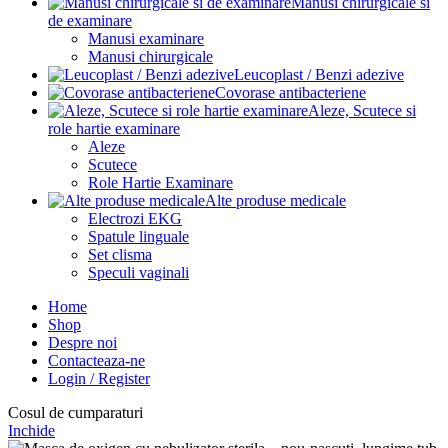
Manusi chirurgicale si
de examinare
Manusi examinare
Manusi chirurgicale
Leucoplast / Benzi adezive
Covorase antibacteriene
Aleze, Scutece si
role hartie examinare
Aleze
Scutece
Role Hartie Examinare
Alte produse medicale
Electrozi EKG
Spatule linguale
Set clisma
Speculi vaginali
Home
Shop
Despre noi
Contacteaza-ne
Login / Register
Cosul de cumparaturi
Inchide