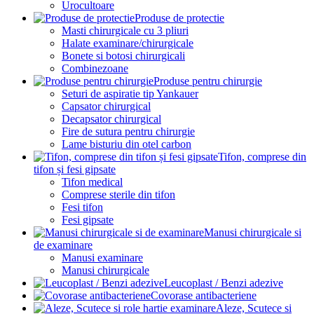
Urocultoare
Produse de protectie
Masti chirurgicale cu 3 pliuri
Halate examinare/chirurgicale
Bonete si botosi chirurgicali
Combinezoane
Produse pentru chirurgie
Seturi de aspiratie tip Yankauer
Capsator chirurgical
Decapsator chirurgical
Fire de sutura pentru chirurgie
Lame bisturiu din otel carbon
Tifon, comprese din
tifon și fesi gipsate
Tifon medical
Comprese sterile din tifon
Fesi tifon
Fesi gipsate
Manusi chirurgicale si
de examinare
Manusi examinare
Manusi chirurgicale
Leucoplast / Benzi adezive
Covorase antibacteriene
Aleze, Scutece si