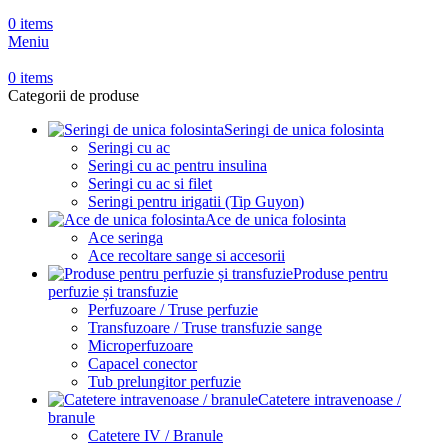
0
items
Meniu
0
items
Categorii de produse
Seringi de unica folosinta
Seringi cu ac
Seringi cu ac pentru insulina
Seringi cu ac si filet
Seringi pentru irigatii (Tip Guyon)
Ace de unica folosinta
Ace seringa
Ace recoltare sange si accesorii
Produse pentru
perfuzie și transfuzie
Perfuzoare / Truse perfuzie
Transfuzoare / Truse transfuzie sange
Microperfuzoare
Capacel conector
Tub prelungitor perfuzie
Catetere intravenoase /
branule
Catetere IV / Branule