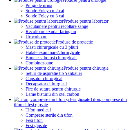
Produse pentru urologie
Pungi de urina
Sonde Foley cu 2 cai
Sonde Foley cu 3 cai
Produse pentru laborator
Vacutainere pentru recoltare sange
Recoltoare exudat faringian
Urocultoare
Produse de protectie
Masti chirurgicale cu 3 pliuri
Halate examinare/chirurgicale
Bonete si botosi chirurgicali
Combinezoane
Produse pentru chirurgie
Seturi de aspiratie tip Yankauer
Capsator chirurgical
Decapsator chirurgical
Fire de sutura pentru chirurgie
Lame bisturiu din otel carbon
Tifon, comprese din
tifon și fesi gipsate
Tifon medical
Comprese sterile din tifon
Fesi tifon
Fesi gipsate