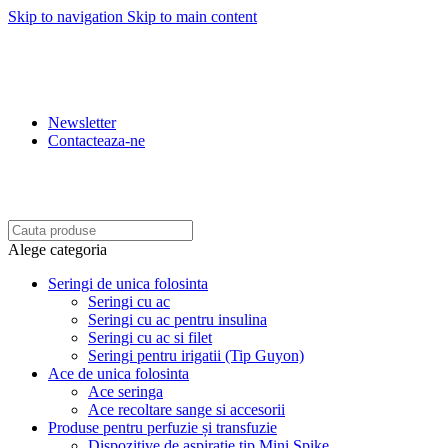
Skip to navigation
Skip to main content
REDUCERI: 5% PENRU COMENZILE PESTE 500 LEI.
10% PENTRU COMENZILE PESTE 1.500 LEI. 15%
PENTRU COMENZILE PESTE 2.500 LEI. 20% PENTRU
COMENZILE PESTE 4.500 LEI
Newsletter
Contacteaza-ne
BENEFICIATI DE REDUCERI IN FUNCTIE DE
VALOAREA COMENZII.
Alege categoria
Seringi de unica folosinta
Seringi cu ac
Seringi cu ac pentru insulina
Seringi cu ac si filet
Seringi pentru irigatii (Tip Guyon)
Ace de unica folosinta
Ace seringa
Ace recoltare sange si accesorii
Produse pentru perfuzie și transfuzie
Dispozitive de aspiratie tip Mini Spike