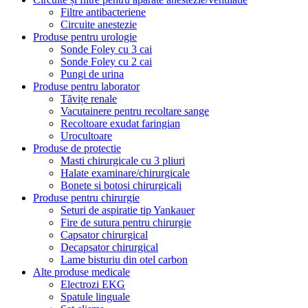
Filtre antibacteriene
Circuite anestezie
Produse pentru urologie
Sonde Foley cu 3 cai
Sonde Foley cu 2 cai
Pungi de urina
Produse pentru laborator
Tăvițe renale
Vacutainere pentru recoltare sange
Recoltoare exudat faringian
Urocultoare
Produse de protectie
Masti chirurgicale cu 3 pliuri
Halate examinare/chirurgicale
Bonete si botosi chirurgicali
Produse pentru chirurgie
Seturi de aspiratie tip Yankauer
Fire de sutura pentru chirurgie
Capsator chirurgical
Decapsator chirurgical
Lame bisturiu din otel carbon
Alte produse medicale
Electrozi EKG
Spatule linguale