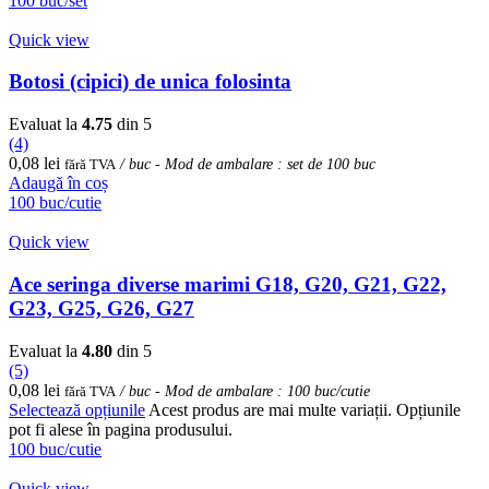
100 buc/set
Quick view
Botosi (cipici) de unica folosinta
Evaluat la
4.75
din 5
(4)
0,08
lei
fără TVA
/ buc - Mod de ambalare : set de 100 buc
Adaugă în coș
100 buc/cutie
Quick view
Ace seringa diverse marimi G18, G20, G21, G22,
G23, G25, G26, G27
Evaluat la
4.80
din 5
(5)
0,08
lei
fără TVA
/ buc - Mod de ambalare : 100 buc/cutie
Selectează opțiunile
Acest produs are mai multe variații. Opțiunile
pot fi alese în pagina produsului.
100 buc/cutie
Quick view