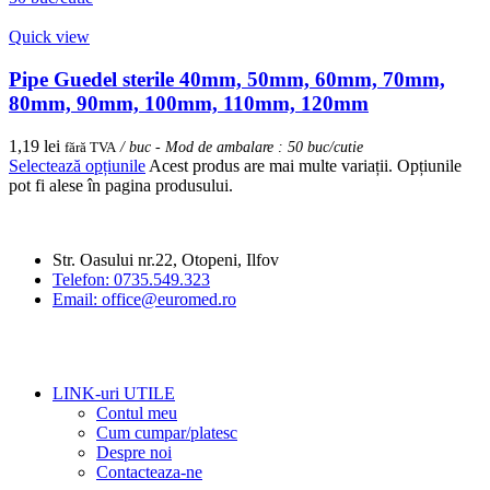
Quick view
Pipe Guedel sterile 40mm, 50mm, 60mm, 70mm,
80mm, 90mm, 100mm, 110mm, 120mm
1,19
lei
fără TVA
/ buc - Mod de ambalare : 50 buc/cutie
Selectează opțiunile
Acest produs are mai multe variații. Opțiunile
pot fi alese în pagina produsului.
Str. Oasului nr.22, Otopeni, Ilfov
Telefon: 0735.549.323
Email: office@euromed.ro
LINK-uri UTILE
Contul meu
Cum cumpar/platesc
Despre noi
Contacteaza-ne