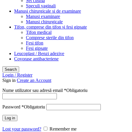
Set clisma
Speculi vaginali
Manusi chirurgicale si de examinare
Manusi examinare
Manusi chirurgicale
Tifon, comprese din tifon și fesi gipsate
Tifon medical
Comprese sterile din tifon
Fesi tifon
Fesi gipsate
Leucoplast / Benzi adezive
Covorase antibacteriene
Search
Login / Register
Sign in
Create an Account
Nume utilizator sau adresă email
*
Obligatoriu
Password
*
Obligatoriu
Log in
Lost your password?
Remember me