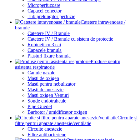
Microperfuzoare
Capacel conector
Tub prelungitor perfuzie
Catetere intravenoase /
branule
Catetere IV / Branule
Catetere IV / Branule cu sistem de protectie
Robineti cu 3 cai
Capacele branula
Plasturi fixare branula
Produse pentru
asistenta respiratorie
Canule nazale
Masti de oxigen
Masti pentru nebulizator
Masti de anestezie
Masti oxigen Venturi
Sonde endotraheale
Pipe Guedel
Barbotor / umidificator oxigen
Circuite și
filtre pentru aparate anestezie/ventilatie
Circuite anestezie
Filtre antibacteriene