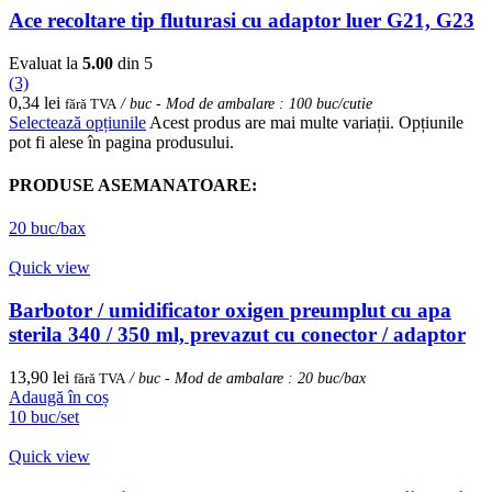
Ace recoltare tip fluturasi cu adaptor luer G21, G23
Evaluat la
5.00
din 5
(3)
0,34
lei
fără TVA
/ buc - Mod de ambalare : 100 buc/cutie
Selectează opțiunile
Acest produs are mai multe variații. Opțiunile
pot fi alese în pagina produsului.
PRODUSE ASEMANATOARE:
20 buc/bax
Quick view
Barbotor / umidificator oxigen preumplut cu apa
sterila 340 / 350 ml, prevazut cu conector / adaptor
13,90
lei
fără TVA
/ buc - Mod de ambalare : 20 buc/bax
Adaugă în coș
10 buc/set
Quick view