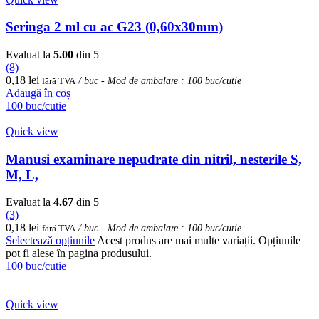
Seringa 2 ml cu ac G23 (0,60x30mm)
Evaluat la
5.00
din 5
(8)
0,18
lei
fără TVA
/ buc - Mod de ambalare : 100 buc/cutie
Adaugă în coș
100 buc/cutie
Quick view
Manusi examinare nepudrate din nitril, nesterile S,
M, L,
Evaluat la
4.67
din 5
(3)
0,18
lei
fără TVA
/ buc - Mod de ambalare : 100 buc/cutie
Selectează opțiunile
Acest produs are mai multe variații. Opțiunile
pot fi alese în pagina produsului.
100 buc/cutie
Quick view