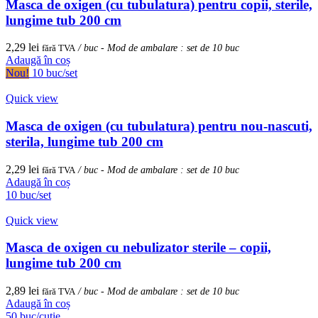
Masca de oxigen (cu tubulatura) pentru copii, sterile,
lungime tub 200 cm
2,29
lei
fără TVA
/ buc - Mod de ambalare : set de 10 buc
Adaugă în coș
Nou!
10 buc/set
Quick view
Masca de oxigen (cu tubulatura) pentru nou-nascuti,
sterila, lungime tub 200 cm
2,29
lei
fără TVA
/ buc - Mod de ambalare : set de 10 buc
Adaugă în coș
10 buc/set
Quick view
Masca de oxigen cu nebulizator sterile – copii,
lungime tub 200 cm
2,89
lei
fără TVA
/ buc - Mod de ambalare : set de 10 buc
Adaugă în coș
50 buc/cutie