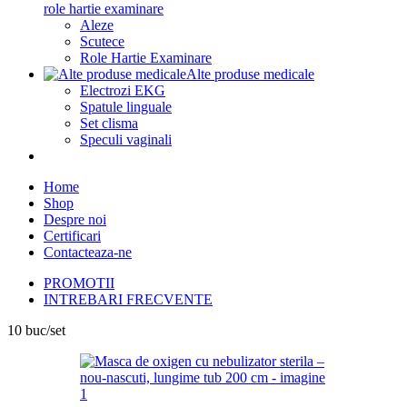
role hartie examinare
Aleze
Scutece
Role Hartie Examinare
Alte produse medicale
Electrozi EKG
Spatule linguale
Set clisma
Speculi vaginali
Home
Shop
Despre noi
Certificari
Contacteaza-ne
PROMOTII
INTREBARI FRECVENTE
10 buc/set