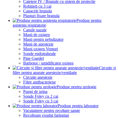
Catetere IV / Branule cu sistem de protectie
Robineti cu 3 cai
Capacele branula
Plasturi fixare branula
Produse pentru
asistenta respiratorie
Canule nazale
Masti de oxigen
Masti pentru nebulizator
Masti de anestezie
Masti oxigen Venturi
Sonde endotraheale
Pipe Guedel
Barbotor / umidificator oxigen
Circuite și
filtre pentru aparate anestezie/ventilatie
Circuite anestezie
Filtre antibacteriene
Produse pentru urologie
Pungi de urina
Sonde Foley cu 2 cai
Sonde Foley cu 3 cai
Produse pentru laborator
Vacutainere pentru recoltare sange
Recoltoare exudat faringian