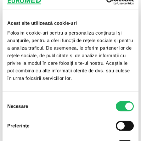
Acest site utilizează cookie-uri
Folosim cookie-uri pentru a personaliza conținutul și
POLITICA DE LIVRARE
anunțurile, pentru a oferi funcții de rețele sociale și pentru
a analiza traficul. De asemenea, le oferim partenerilor de
Livrarea se va face in decurs de 1-3 zile de la plasarea
rețele sociale, de publicitate și de analize informații cu
comenzii.
privire la modul în care folosiți site-ul nostru. Aceștia le
pot combina cu alte informații oferite de dvs. sau culese
POLITICA DE RETUR
în urma folosirii serviciilor lor.
Puteti returna produsele achizitionate in maxim 14
zile calendaristice de la primirea coletului, daca
Selecția
acestea sunt in conditii perfecte (in aceleasi conditii in
Necesare
consimțământului
care au fost livrate) fara urme de uzura sau
deterioare a produsului sau a ambalajului, insotit de
Preferinţe
toate etichetele produsului si de documentele
fiscale / factura fiscala.