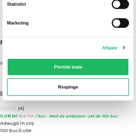
Statistici
Pentru mai multe detalii consultati
politica completa
de retur.
Marketing
POATE AI NEVOIE SI DE:
Afişare
100 buc/set
Permite toate
Respinge
Botosi (cipici) de unica folosinta
(4)
0,08
lei
fără TVA
/ buc - Mod de ambalare : set de 100 buc
Adaugă în coș
100 buc/cutie