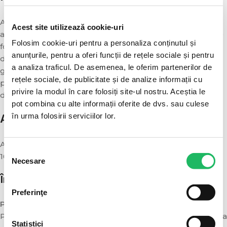
Alegerea dimensiunii depinde de volum, calea de
Acest site utilizează cookie-uri
administrare și vâscozitatea lichidului. Această seringă se
Folosim cookie-uri pentru a personaliza conținutul și
folosește pentru majoritatea injecțiilor uzuale și
anunțurile, pentru a oferi funcții de rețele sociale și pentru
diluarea/dizolvarea medicamentelor injectabile. Scala
a analiza traficul. De asemenea, le oferim partenerilor de
gradată clar permite dozaj exact. Corpul seringii este
rețele sociale, de publicitate și de analize informații cu
prevazut cu un stopper ce nu permite iesirea pistonului
privire la modul în care folosiți site-ul nostru. Aceștia le
din seringa.
pot combina cu alte informații oferite de dvs. sau culese
Ambalare și livrare
în urma folosirii serviciilor lor.
Ambalare: 100 buc/cutie. Cantitate minimă de comandă:
Selecția
100 buc. Produs pe stoc, livrare rapidă în toată țara.
Necesare
consimțământului
Întrebări frecvente
Preferinţe
Pentru ce volum/ce injecții e potrivită?
Pentru majoritatea injecțiilor uzuale și diluarea/dizolvarea
Statistici