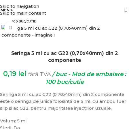
BENEFICIATI DE REDUCERI IN FUNCTIE DE VALOAREA COMENZII.
Skip to navigation
MENIU
Skip to main content
100 BUC/CUTIE
Click pentru zoom
Seringa 5 ml cu ac G22 (0,70x40mm) din 2
componente
0,19
lei
/ buc - Mod de ambalare :
fără TVA
100 buc/cutie
Seringa 5 ml cu ac G22 (0,70x40mm) din 2 componente
este o seringă de unică folosință de 5 ml, cu ambou luer
slip și ac G22, pentru majoritatea injecțiilor uzuale.
Volum: 5 ml
Steril: Da