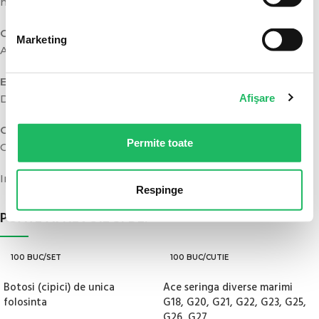
medicamentelor injectabile.
Ce tip de ambou are?
Marketing
Ambou luer slip (compatibil cu ace luer standard).
Este sterilă și de unică folosință?
Afişare
Da, ambalată unitar steril.
Ce caracteristici are?
Permite toate
Gradat, Conexiune Luer Slip.
Importator: SC ALPHA NED 2000 EXIM SRL
Respinge
POATE AI NEVOIE SI DE:
100 BUC/SET
100 BUC/CUTIE
Botosi (cipici) de unica
Ace seringa diverse marimi
folosinta
G18, G20, G21, G22, G23, G25,
G26, G27