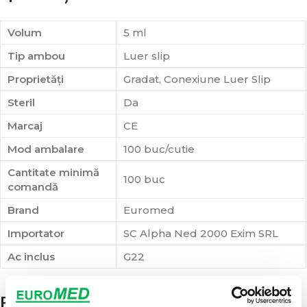
Volum
5 ml
Tip ambou
Luer slip
Proprietăți
Gradat, Conexiune Luer Slip
Steril
Da
Marcaj
CE
Mod ambalare
100 buc/cutie
Cantitate minimă
100 buc
comandă
Brand
Euromed
Importator
SC Alpha Ned 2000 Exim SRL
Ac inclus
G22
Pentru ce se folosește