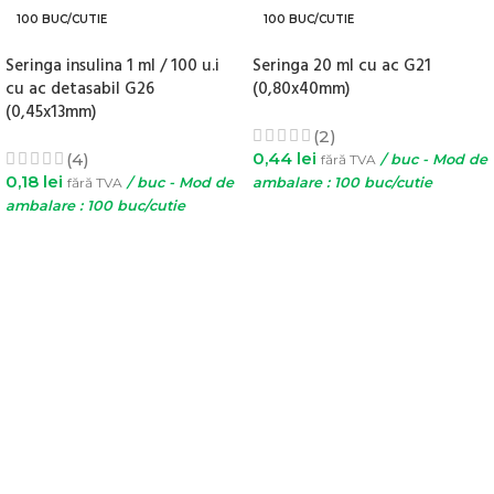
100 BUC/CUTIE
100 BUC/CUTIE
Seringa insulina 1 ml / 100 u.i
Seringa 20 ml cu ac G21
cu ac detasabil G26
(0,80x40mm)
(0,45x13mm)
(2)
0,44
lei
(4)
fără TVA
/ buc - Mod de
0,18
lei
fără TVA
/ buc - Mod de
ambalare : 100 buc/cutie
ambalare : 100 buc/cutie
ADAUGĂ ÎN COȘ
ADAUGĂ ÎN COȘ