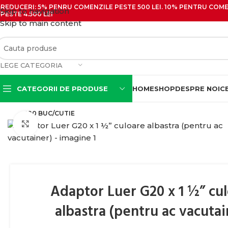
REDUCERI: 5% PENRU COMENZILE PESTE 500 LEI. 10% PENTRU COMEN
Skip to navigation
PESTE 4.500 LEI
Skip to main content
LEGE CATEGORIA
CATEGORII DE PRODUSE
HOME
SHOP
DESPRE NOI
C
100 BUC/CUTIE
Click pentru zoom
Seringi cu ac
Seringi cu ac pentru
insulina
Seringi cu ac si filet
Adaptor Luer G20 x 1 ½” cu
Seringi pentru irigatii
(Tip Guyon)
albastra (pentru ac vacutai