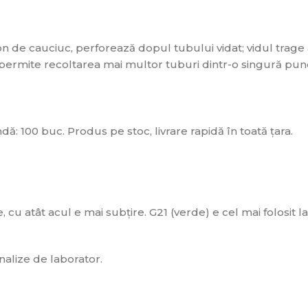
nșon de cauciuc, perforează dopul tubului vidat; vidul trag
 permite recoltarea mai multor tuburi dintr-o singură punc
: 100 buc. Produs pe stoc, livrare rapidă în toată țara.
u atât acul e mai subțire. G21 (verde) e cel mai folosit la
nalize de laborator.