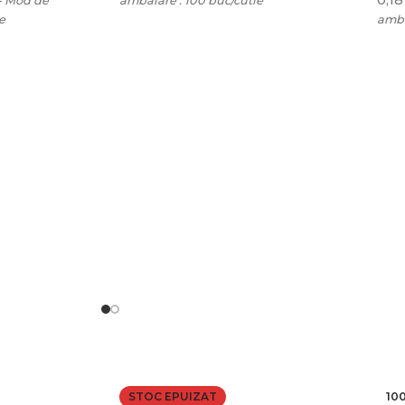
- Mod de
ambalare : 100 buc/cutie
e
amba
ADAUGĂ ÎN COȘ
NILE
SE
STOC EPUIZAT
10