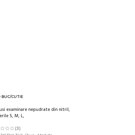
0 BUC/CUTIE
100 BUC/CUTIE
si examinare nepudrate din nitril,
rile S, M, L,
(3)
8
lei