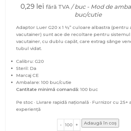
0,29
lei
/ buc - Mod de ambal
fără TVA
buc/cutie
Adaptor Luer G20 x 1 ½” culoare albastra (pentru 
vacutainer) sunt ace de recoltare pentru sistemul
vacutainer, cu dublu capăt, care extrag sânge veno
tubul vidat.
Calibru: G20
Steril: Da
Marcaj CE
Ambalare: 100 buc/cutie
Cantitate minimă comandă:
100 buc
Pe stoc · Livrare rapidă națională · Furnizor cu 25+ 
experiență
Adaugă în coș