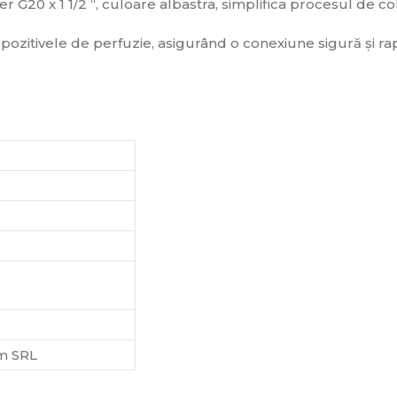
r G20 x 1 1/2 “, culoare albastra, simplifica procesul de co
ispozitivele de perfuzie, asigurând o conexiune sigură și 
m SRL