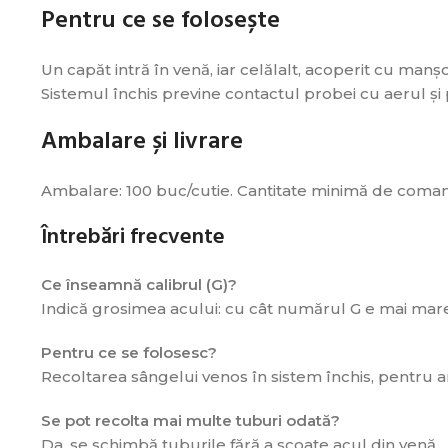
Pentru ce se folosește
Un capăt intră în venă, iar celălalt, acoperit cu ma
Sistemul închis previne contactul probei cu aerul și
Ambalare și livrare
Ambalare: 100 buc/cutie. Cantitate minimă de comandă
Întrebări frecvente
Ce înseamnă calibrul (G)?
Indică grosimea acului: cu cât numărul G e mai mare, c
Pentru ce se folosesc?
Recoltarea sângelui venos în sistem închis, pentru a
Se pot recolta mai multe tuburi odată?
Da, se schimbă tuburile fără a scoate acul din venă.