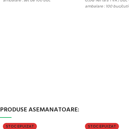
ambalare : set de 100 buc
fără TVA
/ buc 
ambalare : 100 buc/cuti
ADAUGĂ ÎN COȘ
SELECTEAZĂ OPȚIU
PRODUSE ASEMANATOARE:
STOC EPUIZAT
STOC EPUIZAT