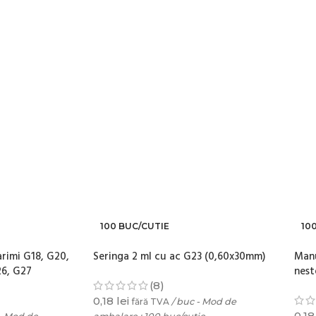
100 BUC/CUTIE
10
arimi G18, G20,
Seringa 2 ml cu ac G23 (0,60x30mm)
Manu
26, G27
neste
(8)
0,18
lei
fără TVA
/ buc - Mod de
0,1