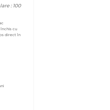
are : 100
ac
 închis cu
s direct în
ani