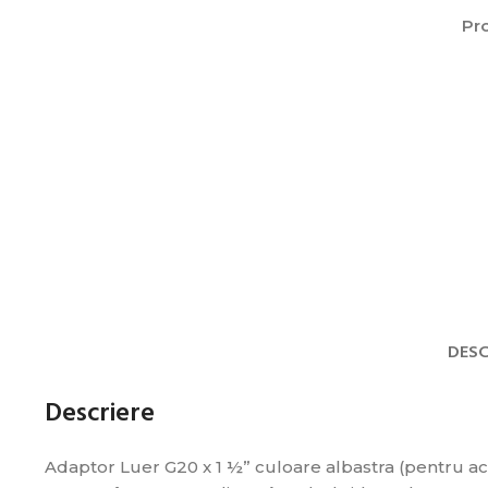
Pro
DESC
Descriere
Adaptor Luer G20 x 1 ½” culoare albastra (pentru ac