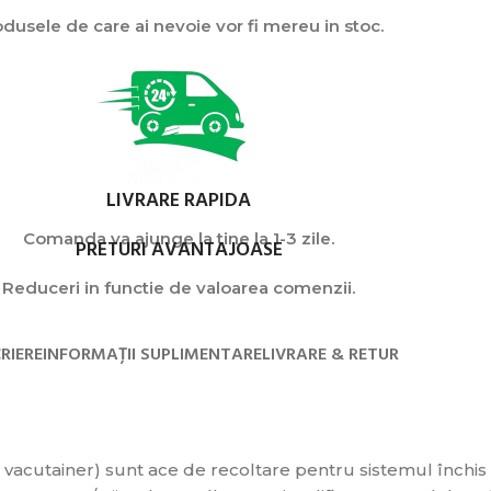
dusele de care ai nevoie vor fi mereu in stoc.
LIVRARE RAPIDA
Comanda va ajunge la tine la 1-3 zile.
PRETURI AVANTAJOASE
Reduceri in functie de valoarea comenzii.
RIERE
INFORMAȚII SUPLIMENTARE
LIVRARE & RETUR
 vacutainer) sunt ace de recoltare pentru sistemul închis