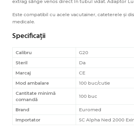
extrag sânge venos direct în tubul vidat. Adaptor Lue
Este compatibil cu acele vacutainer, cateterele și d
medicale.
Specificații
Calibru
G20
Steril
Da
Marcaj
CE
Mod ambalare
100 buc/cutie
Cantitate minimă
100 buc
comandă
Brand
Euromed
Importator
SC Alpha Ned 2000 Exi