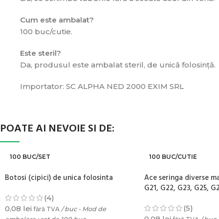
Cum este ambalat?
100 buc/cutie.
Este steril?
Da, produsul este ambalat steril, de unică folosință.
Importator: SC ALPHA NED 2000 EXIM SRL
POATE AI NEVOIE SI DE:
100 BUC/SET
100 BUC/CUTIE
Botosi (cipici) de unica folosinta
Ace seringa diverse m
G21, G22, G23, G25, G
(4)
(5)
0,08
lei
fără TVA
/ buc - Mod de
0,08
lei