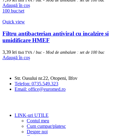
fără TVA
/ buc - Mod de ambalare : set de 100 buc
Adaugă în coș
100 buc/set
Quick view
Filtru antibacterian antiviral cu incalzire si
umidificare HMEF
3,39
lei
fără TVA
/ buc - Mod de ambalare : set de 100 buc
Adaugă în coș
Str. Oasului nr.22, Otopeni, Ilfov
Telefon: 0735.549.323
Email: office@euromed.ro
LINK-uri UTILE
Contul meu
Cum cumpar/platesc
Despre noi