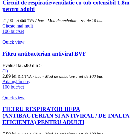
Circuit de respiratie/ventilatie cu tub extensibil 1,8m
pentru adulti
21,90
lei
fără TVA
/ buc - Mod de ambalare : set de 10 buc
Citește mai mult
100 buc/set
Quick view
Filtru antibacterian antiviral BVF
Evaluat la
5.00
din 5
(1)
2,89
lei
fără TVA
/ buc - Mod de ambalare : set de 100 buc
Adaugă în coș
100 buc/set
Quick view
FILTRU RESPIRATOR HEPA
(ANTIBACTERIAN SI ANTIVIRAL / DE INALTA
EFICIENTA) PENTRU ADULTI
7,99
lei