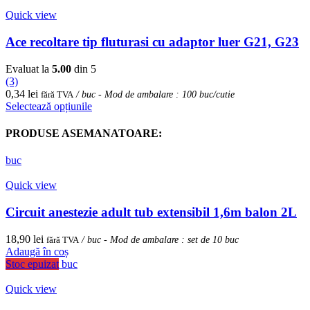
mai
multe
Quick view
variații.
Opțiunile
Ace recoltare tip fluturasi cu adaptor luer G21, G23
pot
fi
Evaluat la
5.00
din 5
alese
(3)
în
0,34
lei
fără TVA
/ buc - Mod de ambalare : 100 buc/cutie
pagina
Acest
Selectează opțiunile
produsului.
produs
are
PRODUSE ASEMANATOARE:
mai
multe
buc
variații.
Opțiunile
Quick view
pot
fi
Circuit anestezie adult tub extensibil 1,6m balon 2L
alese
în
18,90
lei
fără TVA
/ buc - Mod de ambalare : set de 10 buc
pagina
Adaugă în coș
produsului.
Stoc epuizat
buc
Quick view