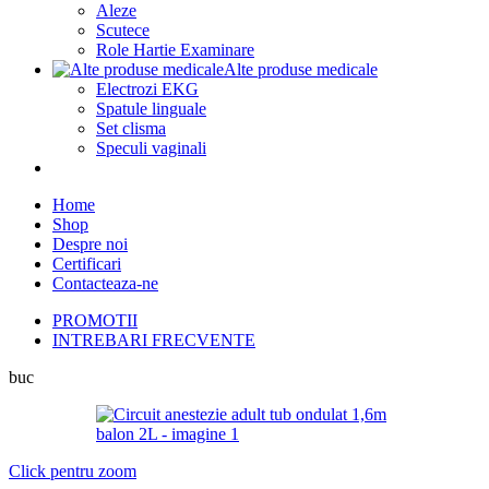
Aleze
Scutece
Role Hartie Examinare
Alte produse medicale
Electrozi EKG
Spatule linguale
Set clisma
Speculi vaginali
Home
Shop
Despre noi
Certificari
Contacteaza-ne
PROMOTII
INTREBARI FRECVENTE
buc
Click pentru zoom