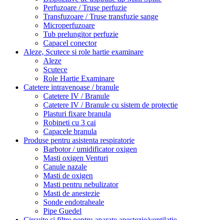
Perfuzoare / Truse perfuzie
Transfuzoare / Truse transfuzie sange
Microperfuzoare
Tub prelungitor perfuzie
Capacel conector
Aleze, Scutece si role hartie examinare
Aleze
Scutece
Role Hartie Examinare
Catetere intravenoase / branule
Catetere IV / Branule
Catetere IV / Branule cu sistem de protectie
Plasturi fixare branula
Robineti cu 3 cai
Capacele branula
Produse pentru asistenta respiratorie
Barbotor / umidificator oxigen
Masti oxigen Venturi
Canule nazale
Masti de oxigen
Masti pentru nebulizator
Masti de anestezie
Sonde endotraheale
Pipe Guedel
Circuite și filtre pentru aparate anestezie/ventilatie