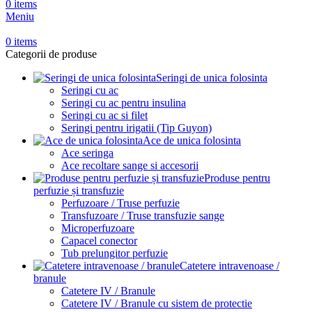
0
items
Meniu
0
items
Categorii de produse
Seringi de unica folosinta
Seringi cu ac
Seringi cu ac pentru insulina
Seringi cu ac si filet
Seringi pentru irigatii (Tip Guyon)
Ace de unica folosinta
Ace seringa
Ace recoltare sange si accesorii
Produse pentru
perfuzie și transfuzie
Perfuzoare / Truse perfuzie
Transfuzoare / Truse transfuzie sange
Microperfuzoare
Capacel conector
Tub prelungitor perfuzie
Catetere intravenoase /
branule
Catetere IV / Branule
Catetere IV / Branule cu sistem de protectie