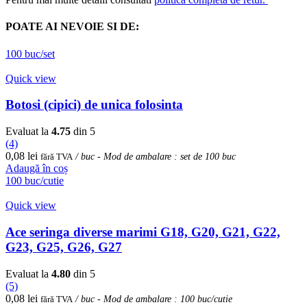
POATE AI NEVOIE SI DE:
100 buc/set
Quick view
Botosi (cipici) de unica folosinta
Evaluat la
4.75
din 5
(4)
0,08
lei
fără TVA
/ buc - Mod de ambalare : set de 100 buc
Adaugă în coș
100 buc/cutie
Quick view
Ace seringa diverse marimi G18, G20, G21, G22,
G23, G25, G26, G27
Evaluat la
4.80
din 5
(5)
0,08
lei
fără TVA
/ buc - Mod de ambalare : 100 buc/cutie