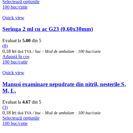
Acest
Selectează opțiunile
produs
100 buc/cutie
are
mai
Quick view
multe
variații.
Seringa 2 ml cu ac G23 (0,60x30mm)
Opțiunile
pot
Evaluat la
5.00
din 5
fi
(8)
alese
0,18
lei
fără TVA
/ buc - Mod de ambalare : 100 buc/cutie
în
Adaugă în coș
pagina
100 buc/cutie
produsului.
Quick view
Manusi examinare nepudrate din nitril, nesterile S,
M, L,
Evaluat la
4.67
din 5
(3)
0,18
lei
fără TVA
/ buc - Mod de ambalare : 100 buc/cutie
Acest
Selectează opțiunile
produs
100 buc/cutie
are