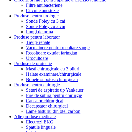
Filtre antibacteriene
Circuite anestezie
Produse pentru urologie
Sonde Foley cu 3 cai
Sonde Foley cu 2 cai
Pungi de urina
Produse pentru laborator
Tăvițe renale
Vacutainere pentru recoltare sange
Recoltoare exudat faringian
Urocultoare
Produse de protectie
Masti chirurgicale cu 3 pliuri
Halate examinare/chirurgicale
Bonete si botosi chirurgicali
Produse pentru chirurgie
Seturi de aspiratie tip Yankauer
Fire de sutura pentru chirurgie
Capsator chirurgical
Decapsator chirurgical
Lame bisturiu din otel carbon
Alte produse medicale
Electrozi EKG
Spatule linguale