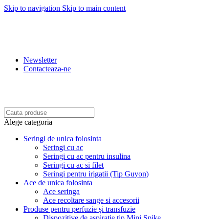
Skip to navigation
Skip to main content
REDUCERI: 5% PENRU COMENZILE PESTE 500 LEI.
10% PENTRU COMENZILE PESTE 1.500 LEI. 15%
PENTRU COMENZILE PESTE 2.500 LEI. 20% PENTRU
COMENZILE PESTE 4.500 LEI
Newsletter
Contacteaza-ne
BENEFICIATI DE REDUCERI IN FUNCTIE DE
VALOAREA COMENZII.
Alege categoria
Seringi de unica folosinta
Seringi cu ac
Seringi cu ac pentru insulina
Seringi cu ac si filet
Seringi pentru irigatii (Tip Guyon)
Ace de unica folosinta
Ace seringa
Ace recoltare sange si accesorii
Produse pentru perfuzie și transfuzie
Dispozitive de aspiratie tip Mini Spike