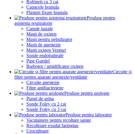
Robineti cu 3 cai
Capacele branula
Plasturi fixare branula
Produse pentru
asistenta respiratorie
Canule nazale
Masti de oxigen
Masti pentru nebulizator
Masti de anestezie
Masti oxigen Venturi
Sonde endotraheale
Pipe Guedel
Barbotor / umidificator oxigen
Circuite și
filtre pentru aparate anestezie/ventilatie
Circuite anestezie
Filtre antibacteriene
Produse pentru urologie
Pungi de urina
Sonde Foley cu 2 cai
Sonde Foley cu 3 cai
Produse pentru laborator
Vacutainere pentru recoltare sange
Recoltoare exudat faringian
Urocultoare