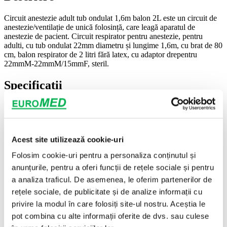
Circuit anestezie adult tub ondulat 1,6m balon 2L este un circuit de
anestezie/ventilație de unică folosință, care leagă aparatul de
anestezie de pacient. Circuit respirator pentru anestezie, pentru
adulti, cu tub ondulat 22mm diametru și lungime 1,6m, cu brat de 80
cm, balon respirator de 2 litri fără latex, cu adaptor drepentru
22mmM-22mmM/15mmF, steril.
Specificații
Steril
Da
Marcaj
CE
Acest site utilizează cookie-uri
Mod ambalare
buc
Folosim cookie-uri pentru a personaliza conținutul și
Cantitate minimă
10 buc
comandă
anunțurile, pentru a oferi funcții de rețele sociale și pentru
a analiza traficul. De asemenea, le oferim partenerilor de
Brand
Euromed
rețele sociale, de publicitate și de analize informații cu
Importator
SC Alpha Ned 2000 Exim SRL
privire la modul în care folosiți site-ul nostru. Aceștia le
pot combina cu alte informații oferite de dvs. sau culese
Pentru ce se folosește