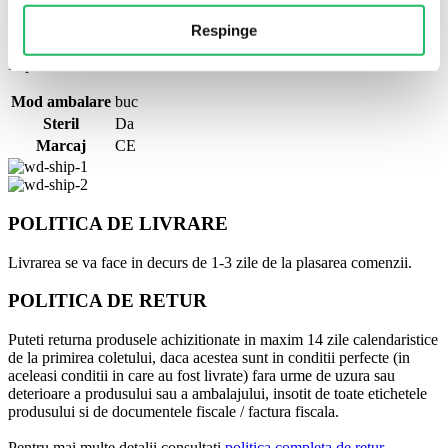
Cum este ambalat?
Respinge
buc.
Importator: SC ALPHA NED 2000 EXIM SRL
Mod ambalare
buc
Steril
Da
Marcaj
CE
POLITICA DE LIVRARE
Livrarea se va face in decurs de 1-3 zile de la plasarea comenzii.
POLITICA DE RETUR
Puteti returna produsele achizitionate in maxim 14 zile calendaristice
de la primirea coletului, daca acestea sunt in conditii perfecte (in
aceleasi conditii in care au fost livrate) fara urme de uzura sau
deterioare a produsului sau a ambalajului, insotit de toate etichetele
produsului si de documentele fiscale / factura fiscala.
Pentru mai multe detalii consultati
politica completa de retur.