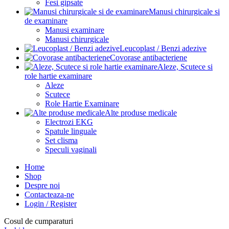
Fesi gipsate
Manusi chirurgicale si
de examinare
Manusi examinare
Manusi chirurgicale
Leucoplast / Benzi adezive
Covorase antibacteriene
Aleze, Scutece si
role hartie examinare
Aleze
Scutece
Role Hartie Examinare
Alte produse medicale
Electrozi EKG
Spatule linguale
Set clisma
Speculi vaginali
Home
Shop
Despre noi
Contacteaza-ne
Login / Register
Cosul de cumparaturi