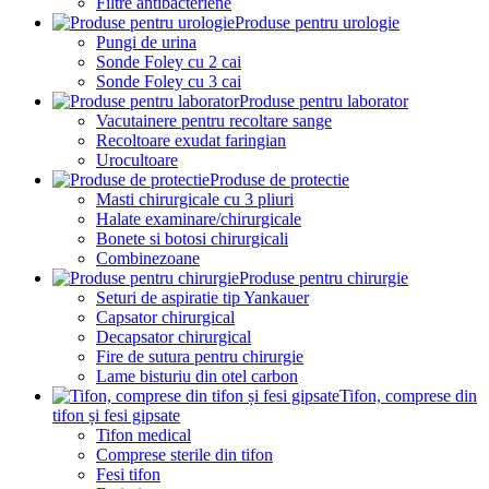
Filtre antibacteriene
Produse pentru urologie
Pungi de urina
Sonde Foley cu 2 cai
Sonde Foley cu 3 cai
Produse pentru laborator
Vacutainere pentru recoltare sange
Recoltoare exudat faringian
Urocultoare
Produse de protectie
Masti chirurgicale cu 3 pliuri
Halate examinare/chirurgicale
Bonete si botosi chirurgicali
Combinezoane
Produse pentru chirurgie
Seturi de aspiratie tip Yankauer
Capsator chirurgical
Decapsator chirurgical
Fire de sutura pentru chirurgie
Lame bisturiu din otel carbon
Tifon, comprese din
tifon și fesi gipsate
Tifon medical
Comprese sterile din tifon
Fesi tifon