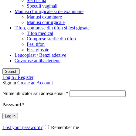
Set clisma
Speculi vaginali
Manusi chirurgicale si de examinare
Manusi examinare
Manusi chirurgicale
Tifon, comprese din tifon și fesi gipsate
Tifon medical
Comprese sterile din tifon
Fesi tifon
Fesi gipsate
Leucoplast / Benzi adezive
Covorase antibacteriene
Search
Login / Register
Sign in
Create an Account
Obligatoriu
Nume utilizator sau adresă email
*
Obligatoriu
Password
*
Log in
Lost your password?
Remember me