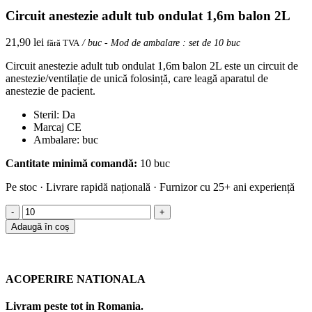
Circuit anestezie adult tub ondulat 1,6m balon 2L
21,90
lei
fără TVA
/ buc - Mod de ambalare : set de 10 buc
Circuit anestezie adult tub ondulat 1,6m balon 2L este un circuit de
anestezie/ventilație de unică folosință, care leagă aparatul de
anestezie de pacient.
Steril: Da
Marcaj CE
Ambalare: buc
Cantitate minimă comandă:
10 buc
Pe stoc · Livrare rapidă națională · Furnizor cu 25+ ani experiență
Cantitate
Circuit
Adaugă în coș
anestezie
adult
tub
ondulat
ACOPERIRE NATIONALA
1,6m
balon
Livram peste tot in Romania.
2L