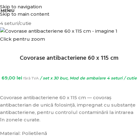
BENEFICIATI DE REDUCERI IN FUNCTIE DE VALOAREA COMENZII.
Skip to navigation
MENIU
Skip to main content
4 seturi/cutie
Click pentru zoom
Covorase antibacteriene 60 x 115 cm
69,00
lei
fără TVA
/ set x 30 buc, Mod de ambalare 4 seturi / cutie
Covorase antibacteriene 60 x 115 cm — covoraș
antibacterian de unică folosință, impregnat cu substanțe
antibacteriene, pentru controlul contaminării la intrarea
în zonele curate.
Material: Polietilenă