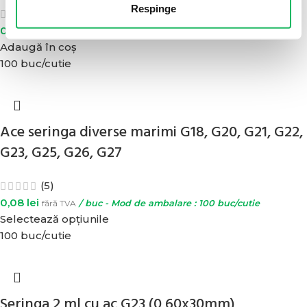
Respinge
(4)
0,08
lei
fără TVA
/ buc - Mod de ambalare : set de 100 buc
Adaugă în coș
100 buc/cutie
Ace seringa diverse marimi G18, G20, G21, G22,
G23, G25, G26, G27
(5)
0,08
lei
fără TVA
/ buc - Mod de ambalare : 100 buc/cutie
Selectează opțiunile
100 buc/cutie
Seringa 2 ml cu ac G23 (0,60x30mm)