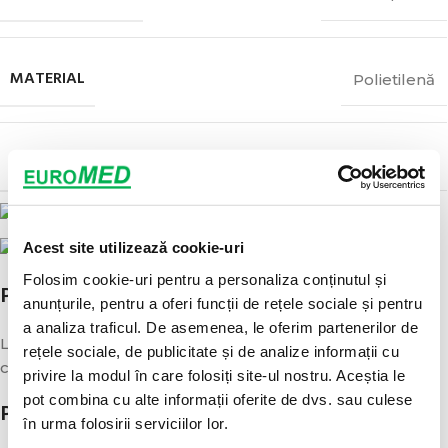
MATERIAL
Polietilenă
MARCAJ
CE
Acest site utilizează cookie-uri
Folosim cookie-uri pentru a personaliza conținutul și
POLITICA DE LIVRARE
anunțurile, pentru a oferi funcții de rețele sociale și pentru
a analiza traficul. De asemenea, le oferim partenerilor de
Livrarea se va face in decurs de 1-3 zile de la plasarea
rețele sociale, de publicitate și de analize informații cu
comenzii.
privire la modul în care folosiți site-ul nostru. Aceștia le
pot combina cu alte informații oferite de dvs. sau culese
POLITICA DE RETUR
în urma folosirii serviciilor lor.