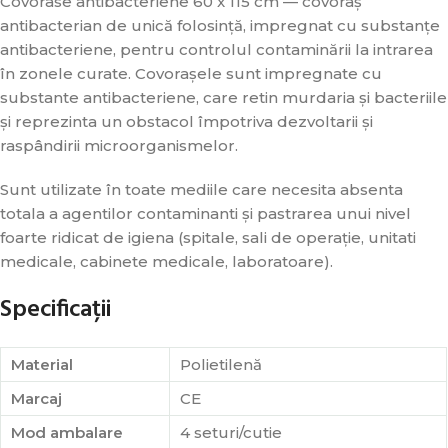
Covorase antibacteriene 60 x 115 cm — covoraș
antibacterian de unică folosință, impregnat cu substanțe
antibacteriene, pentru controlul contaminării la intrarea
în zonele curate. Covoraşele sunt impregnate cu
substante antibacteriene, care retin murdaria și bacteriile
și reprezinta un obstacol împotriva dezvoltarii și
raspândirii microorganismelor.
Sunt utilizate în toate mediile care necesita absenta
totala a agentilor contaminanti și pastrarea unui nivel
foarte ridicat de igiena (spitale, sali de operație, unitati
medicale, cabinete medicale, laboratoare).
Specificații
Material
Polietilenă
Marcaj
CE
Mod ambalare
4 seturi/cutie