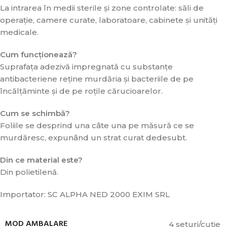
La intrarea în medii sterile și zone controlate: săli de
operație, camere curate, laboratoare, cabinete și unități
medicale.
Cum funcționează?
Suprafața adezivă impregnată cu substanțe
antibacteriene reține murdăria și bacteriile de pe
încălțăminte și de pe roțile cărucioarelor.
Cum se schimbă?
Foliile se desprind una câte una pe măsură ce se
murdăresc, expunând un strat curat dedesubt.
Din ce material este?
Din polietilenă.
Importator: SC ALPHA NED 2000 EXIM SRL
MOD AMBALARE
4 seturi/cutie