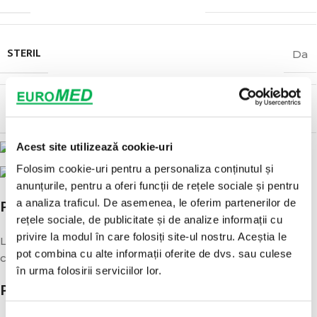
STERIL
Da
MARCAJ
CE
Acest site utilizează cookie-uri
Folosim cookie-uri pentru a personaliza conținutul și
anunțurile, pentru a oferi funcții de rețele sociale și pentru
POLITICA DE LIVRARE
a analiza traficul. De asemenea, le oferim partenerilor de
rețele sociale, de publicitate și de analize informații cu
privire la modul în care folosiți site-ul nostru. Aceștia le
Livrarea se va face in decurs de 1-3 zile de la plasarea
pot combina cu alte informații oferite de dvs. sau culese
comenzii.
în urma folosirii serviciilor lor.
POLITICA DE RETUR