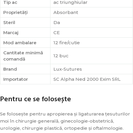
Tip ac
ac triunghiular
Proprietăți
Absorbant
Steril
Da
Marcaj
CE
Mod ambalare
12 fire/cutie
Cantitate minimă
12 buc
comandă
Brand
Lux-Sutures
Importator
SC Alpha Ned 2000 Exim SRL
Pentru ce se folosește
Se folosește pentru apropierea și ligaturarea țesuturilor
moi în chirurgie generală, ginecologie-obstetrică,
urologie, chirurgie plastică, ortopedie și oftalmologie.