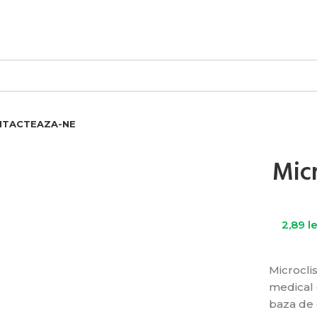
ZILE PESTE 1.500 LEI. 15% PENTRU COMENZILE PESTE 2.500 LEI. 
NTACTEAZA-NE
Micr
2,89
le
Microcli
medical 
baza de 