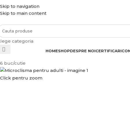
Skip to navigation
REDUCERI: 5% PENRU COMENZILE PESTE 500 LEI. 10% PENTRU COMEN
Skip to main content
PESTE 4.500 LEI
lege categoria
ategorii de produse
HOME
SHOP
DESPRE NOI
CERTIFICARI
CO
6 buc/cutie
Click pentru zoom