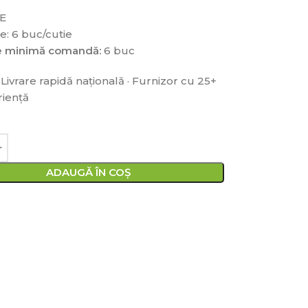
CE
: 6 buc/cutie
te minimă comandă:
6 buc
 Livrare rapidă națională · Furnizor cu 25+
riență
ADAUGĂ ÎN COȘ