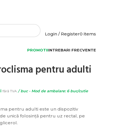
NEWSLETTER
20% PENTRU COMENZILE
CONTACTEAZA-NE
Login / Register
0
items
PROMOTII
INTREBARI FRECVENTE
oclisma pentru adulti
i
fără TVA
/ buc - Mod de ambalare: 6 buc/cutie
sma pentru adulti este un dispozitiv
de unică folosință pentru uz rectal, pe
glicerol.