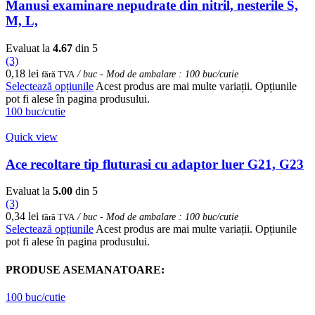
Manusi examinare nepudrate din nitril, nesterile S,
M, L,
Evaluat la
4.67
din 5
(3)
0,18
lei
fără TVA
/ buc - Mod de ambalare : 100 buc/cutie
Selectează opțiunile
Acest produs are mai multe variații. Opțiunile
pot fi alese în pagina produsului.
100 buc/cutie
Quick view
Ace recoltare tip fluturasi cu adaptor luer G21, G23
Evaluat la
5.00
din 5
(3)
0,34
lei
fără TVA
/ buc - Mod de ambalare : 100 buc/cutie
Selectează opțiunile
Acest produs are mai multe variații. Opțiunile
pot fi alese în pagina produsului.
PRODUSE ASEMANATOARE:
100 buc/cutie