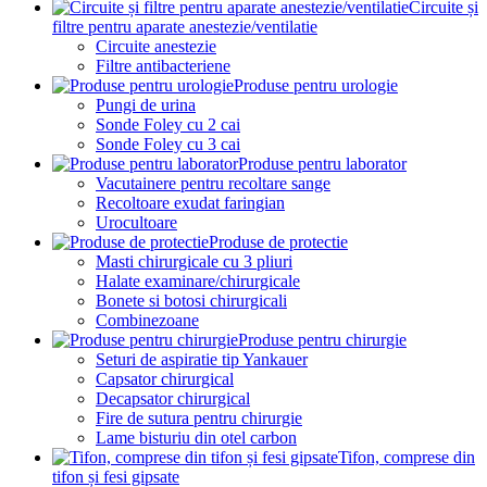
Circuite și
filtre pentru aparate anestezie/ventilatie
Circuite anestezie
Filtre antibacteriene
Produse pentru urologie
Pungi de urina
Sonde Foley cu 2 cai
Sonde Foley cu 3 cai
Produse pentru laborator
Vacutainere pentru recoltare sange
Recoltoare exudat faringian
Urocultoare
Produse de protectie
Masti chirurgicale cu 3 pliuri
Halate examinare/chirurgicale
Bonete si botosi chirurgicali
Combinezoane
Produse pentru chirurgie
Seturi de aspiratie tip Yankauer
Capsator chirurgical
Decapsator chirurgical
Fire de sutura pentru chirurgie
Lame bisturiu din otel carbon
Tifon, comprese din
tifon și fesi gipsate