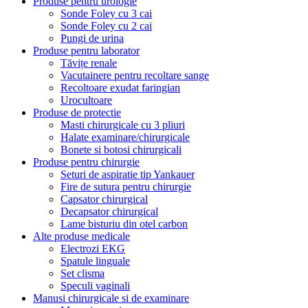
Produse pentru urologie
Sonde Foley cu 3 cai
Sonde Foley cu 2 cai
Pungi de urina
Produse pentru laborator
Tăvițe renale
Vacutainere pentru recoltare sange
Recoltoare exudat faringian
Urocultoare
Produse de protectie
Masti chirurgicale cu 3 pliuri
Halate examinare/chirurgicale
Bonete si botosi chirurgicali
Produse pentru chirurgie
Seturi de aspiratie tip Yankauer
Fire de sutura pentru chirurgie
Capsator chirurgical
Decapsator chirurgical
Lame bisturiu din otel carbon
Alte produse medicale
Electrozi EKG
Spatule linguale
Set clisma
Speculi vaginali
Manusi chirurgicale si de examinare