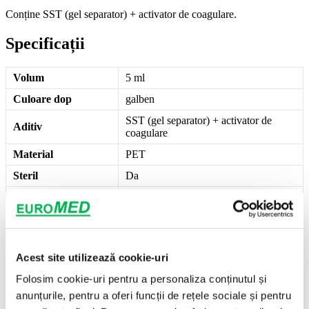
Conține SST (gel separator) + activator de coagulare.
Specificații
Volum
5 ml
Culoare dop
galben
SST (gel separator) + activator de
Aditiv
coagulare
Material
PET
Steril
Da
Marcaj
CE
Mod ambalare
100 buc/cutie
Cantitate minimă
100 buc
comandă
Acest site utilizează cookie-uri
Brand
Euromed
Folosim cookie-uri pentru a personaliza conținutul și
Importator
SC Alpha Ned 2000 Exim SRL
anunțurile, pentru a oferi funcții de rețele sociale și pentru