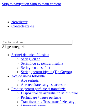
Skip to navigation
Skip to main content
REDUCERI: 5% PENRU COMENZILE PESTE 500 LEI. 10% PENTRU
COMENZILE PESTE 1.500 LEI. 15% PENTRU COMENZILE PESTE 2.500 LEI.
20% PENTRU COMENZILE PESTE 4.500 LEI
Newsletter
Contacteaza-ne
BENEFICIATI DE REDUCERI IN FUNCTIE DE VALOAREA COMENZII.
Alege categoria
Seringi de unica folosinta
Seringi cu ac
Seringi cu ac pentru insulina
Seringi cu ac si filet
Seringi pentru irigatii (Tip Guyon)
Ace de unica folosinta
Ace seringa
Ace recoltare sange si accesorii
Produse pentru perfuzie și transfuzie
Dispozitive de aspiratie tip Mini Spike
Perfuzoare / Truse perfuzie
Transfuzoare / Truse transfuzie sange
Microperfuzoare