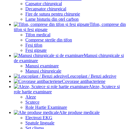
Capsator chirurgical
Decapsator chirurgical
Fire de sutura pentru chirurgie
Lame bisturiu din otel carbon
Tifon, comprese din
tifon și fesi gipsate
Tifon medical
Comprese sterile din tifon
Fesi tifon
Fesi gipsate
Manusi chirurgicale si
de examinare
Manusi examinare
Manusi chirurgicale
Leucoplast / Benzi adezive
Covorase antibacteriene
Aleze, Scutece si
role hartie examinare
Aleze
Scutece
Role Hartie Examinare
Alte produse medicale
Electrozi EKG
Spatule linguale
Set clisma