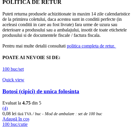
POLITICA DE RETUR
Puteti returna produsele achizitionate in maxim 14 zile calendaristice
de la primirea coletului, daca acestea sunt in conditii perfecte (in
aceleasi conditii in care au fost livrate) fara urme de uzura sau
deterioare a produsului sau a ambalajului, insotit de toate etichetele
produsului si de documentele fiscale / factura fiscala.
Pentru mai multe detalii consultati
politica completa de retur.
POATE AI NEVOIE SI DE:
100 buc/set
Quick view
Botosi (cipici) de unica folosinta
Evaluat la
4.75
din 5
(4)
0,08
lei
fără TVA
/ buc - Mod de ambalare : set de 100 buc
Adaugă în coș
100 buc/cutie