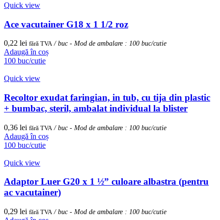
Quick view
Ace vacutainer G18 x 1 1/2 roz
0,22
lei
fără TVA
/ buc - Mod de ambalare : 100 buc/cutie
Adaugă în coș
100 buc/cutie
Quick view
Recoltor exudat faringian, in tub, cu tija din plastic
+ bumbac, steril, ambalat individual la blister
0,36
lei
fără TVA
/ buc - Mod de ambalare : 100 buc/cutie
Adaugă în coș
100 buc/cutie
Quick view
Adaptor Luer G20 x 1 ½” culoare albastra (pentru
ac vacutainer)
0,29
lei
fără TVA
/ buc - Mod de ambalare : 100 buc/cutie