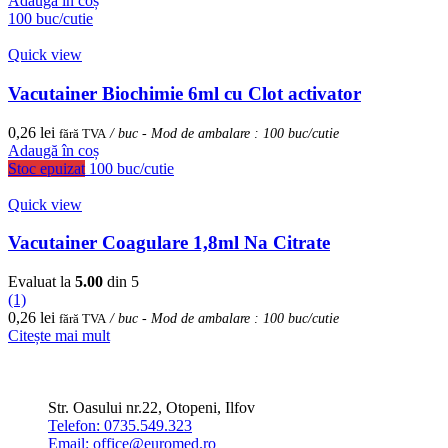
Adaugă în coș
100 buc/cutie
Quick view
Vacutainer Biochimie 6ml cu Clot activator
0,26
lei
fără TVA
/ buc - Mod de ambalare : 100 buc/cutie
Adaugă în coș
Stoc epuizat
100 buc/cutie
Quick view
Vacutainer Coagulare 1,8ml Na Citrate
Evaluat la
5.00
din 5
(1)
0,26
lei
fără TVA
/ buc - Mod de ambalare : 100 buc/cutie
Citește mai mult
Str. Oasului nr.22, Otopeni, Ilfov
Telefon: 0735.549.323
Email: office@euromed.ro