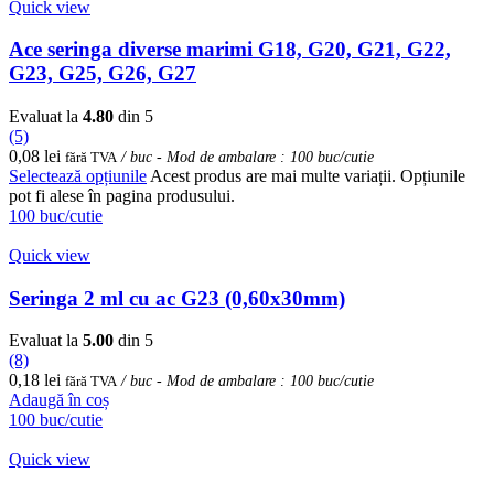
Quick view
Ace seringa diverse marimi G18, G20, G21, G22,
G23, G25, G26, G27
Evaluat la
4.80
din 5
(5)
0,08
lei
fără TVA
/ buc - Mod de ambalare : 100 buc/cutie
Selectează opțiunile
Acest produs are mai multe variații. Opțiunile
pot fi alese în pagina produsului.
100 buc/cutie
Quick view
Seringa 2 ml cu ac G23 (0,60x30mm)
Evaluat la
5.00
din 5
(8)
0,18
lei
fără TVA
/ buc - Mod de ambalare : 100 buc/cutie
Adaugă în coș
100 buc/cutie
Quick view