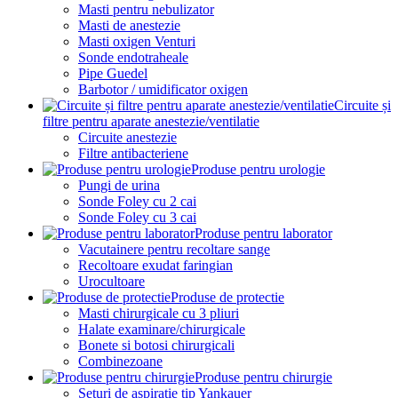
Masti pentru nebulizator
Masti de anestezie
Masti oxigen Venturi
Sonde endotraheale
Pipe Guedel
Barbotor / umidificator oxigen
Circuite și
filtre pentru aparate anestezie/ventilatie
Circuite anestezie
Filtre antibacteriene
Produse pentru urologie
Pungi de urina
Sonde Foley cu 2 cai
Sonde Foley cu 3 cai
Produse pentru laborator
Vacutainere pentru recoltare sange
Recoltoare exudat faringian
Urocultoare
Produse de protectie
Masti chirurgicale cu 3 pliuri
Halate examinare/chirurgicale
Bonete si botosi chirurgicali
Combinezoane
Produse pentru chirurgie
Seturi de aspiratie tip Yankauer