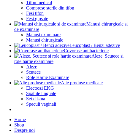
Tifon medical
Comprese sterile din tifon
Fesi tifon
Fesi gipsate
Manusi chirurgicale si
de examinare
Manusi examinare
Manusi chirurgicale
Leucoplast / Benzi adezive
Covorase antibacteriene
Aleze, Scutece si
role hartie examinare
Aleze
Scutece
Role Hartie Examinare
Alte produse medicale
Electrozi EKG
Spatule linguale
Set clisma
Speculi vaginali
Home
Shop
Despre noi