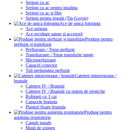
Seringi cu ac
Seringi cu ac pentru insulina
Seringi cu ac si filet
Seringi pentru irigatii (Tip Guyon)
Ace de unica folosinta
Ace seringa
Ace recoltare sange si accesorii
Produse pentru
perfuzie și transfuzie
Perfuzoare / Truse perfuzie
Transfuzoare / Truse transfuzie sange
Microperfuzoare
Capacel conector
Tub prelungitor perfuzie
Catetere intravenoase /
branule
Catetere IV / Branule
Catetere IV / Branule cu sistem de protectie
Robineti cu 3 cai
Capacele branula
Plasturi fixare branula
Produse pentru
asistenta respiratorie
Canule nazale
Masti de oxigen