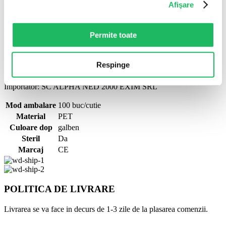
Afişare
Prin sistem închis cu vid: tubul se atașează la acul dublu montat în
holder, iar vidul trage automat volumul necesar.
Din ce material este?
Permite toate
Din PET.
Este steril?
Respinge
Da, produsul este ambalat steril, de unică folosință.
Importator: SC ALPHA NED 2000 EXIM SRL
Mod ambalare
100 buc/cutie
Material
PET
Culoare dop
galben
Steril
Da
Marcaj
CE
POLITICA DE LIVRARE
Livrarea se va face in decurs de 1-3 zile de la plasarea comenzii.