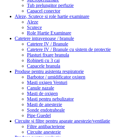
Tub prelungitor perfuzie
Capacel conector
Aleze, Scutece si role hartie examinare
Aleze
Scutece
Role Hartie Examinare
Catetere intravenoase / branule
Catetere IV / Branule
Catetere IV / Branule cu sistem de protectie
Plasturi fixare branula
Robineti cu 3 cai
Capacele branula
Produse pentru asistenta respiratorie
Barbotor / umidificator oxigen
Masti oxigen Venturi
Canule nazale
Masti de oxigen
Masti pentru nebulizator
Masti de anestezie
Sonde endotraheale
Pipe Guedel
Circuite și filtre pentru aparate anestezie/ventilatie
Filtre antibacteriene
Circuite anestezie