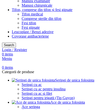
Manusi examinare
Manusi chirurgicale
Tifon, comprese din tifon și fesi gipsate
Tifon medical
Comprese sterile din tifon
Fesi tifon
Fesi gipsate
Leucoplast / Benzi adezive
Covorase antibacteriene
Search
Login / Register
0
items
Meniu
0
items
Categorii de produse
Seringi de unica folosinta
Seringi cu ac
Seringi cu ac pentru insulina
Seringi cu ac si filet
Seringi pentru irigatii (Tip Guyon)
Ace de unica folosinta
Ace seringa