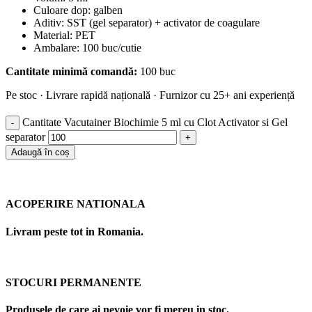
Culoare dop: galben
Aditiv: SST (gel separator) + activator de coagulare
Material: PET
Ambalare: 100 buc/cutie
Cantitate minimă comandă:
100 buc
Pe stoc · Livrare rapidă națională · Furnizor cu 25+ ani experiență
Cantitate Vacutainer Biochimie 5 ml cu Clot Activator si Gel
separator
Adaugă în coș
ACOPERIRE NATIONALA
Livram peste tot in Romania.
STOCURI PERMANENTE
Produsele de care ai nevoie vor fi mereu in stoc.