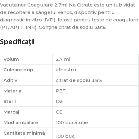
Vacutainer Coagulare 2,7ml Na Citrate este un tub vidat
de recoltare a sângelui venos, dispozitiv pentru
diagnostic in vitro (IVD), folosit pentru teste de coagulare
(PT, APTT, INR). Conține citrat de sodiu 3,8%.
Specificații
Volum
2.7 ml
Culoare dop
albastru
Aditiv
citrat de sodiu 3,8%
Material
PET
Steril
Da
Marcaj
CE
Mod ambalare
100 buc/cutie
Cantitate minimă
100 buc