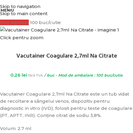
BENEFICIATI DE REDUCERI IN FUNCTIE DE VALOAREA COMENZII.
Skip to navigation
MENIU
Skip to main content
Stoc epuizat
100 buc/cutie
Click pentru zoom
Vacutainer Coagulare 2,7ml Na Citrate
0,26
lei
fără TVA
/ buc - Mod de ambalare : 100 buc/cutie
Vacutainer Coagulare 2,7ml Na Citrate este un tub vidat
de recoltare a sângelui venos, dispozitiv pentru
diagnostic in vitro (IVD), folosit pentru teste de coagulare
(PT, APTT, INR). Conține citrat de sodiu 3,8%.
Volum: 2.7 ml