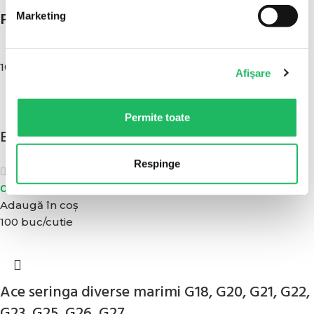
POATE AI NEVOIE SI DE:
Marketing
100 buc/set
Afişare
Permite toate
Botosi (cipici) de unica folosinta
Respinge
(4)
0,08
lei
fără TVA
/ buc - Mod de ambalare : set de 100 buc
Adaugă în coș
100 buc/cutie
Ace seringa diverse marimi G18, G20, G21, G22,
G23, G25, G26, G27