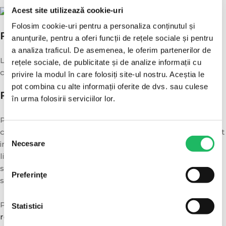
Acest site utilizează cookie-uri
Folosim cookie-uri pentru a personaliza conținutul și
POLITICA DE LIVRARE
anunțurile, pentru a oferi funcții de rețele sociale și pentru
a analiza traficul. De asemenea, le oferim partenerilor de
Livrarea se va face in decurs de 1-3 zile de la plasarea
rețele sociale, de publicitate și de analize informații cu
comenzii.
privire la modul în care folosiți site-ul nostru. Aceștia le
pot combina cu alte informații oferite de dvs. sau culese
POLITICA DE RETUR
în urma folosirii serviciilor lor.
Puteti returna produsele achizitionate in maxim 14 zile
calendaristice de la primirea coletului, daca acestea sunt
Selecția
Necesare
in conditii perfecte (in aceleasi conditii in care au fost
consimțământului
livrate) fara urme de uzura sau deterioare a produsului
sau a ambalajului, insotit de toate etichetele produsului
Preferinţe
si de documentele fiscale / factura fiscala.
Pentru mai multe detalii consultati
politica completa de
Statistici
retur.