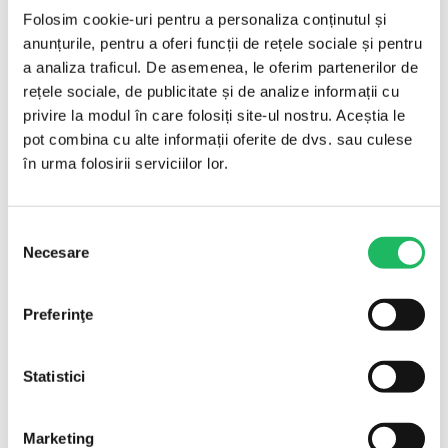
ale țesuturilor moi. Designul steril, sigilat, elimină
Folosim cookie-uri pentru a personaliza conținutul și
riscul de contaminare încrucișată; utilizat în
anunțurile, pentru a oferi funcții de rețele sociale și pentru
dermatologie, oftalmologie, chirurgie plastică și
a analiza traficul. De asemenea, le oferim partenerilor de
stomatologie.
rețele sociale, de publicitate și de analize informații cu
privire la modul în care folosiți site-ul nostru. Aceștia le
Este un bisturiu electric chirurgical de inalta precizie,
pot combina cu alte informații oferite de dvs. sau culese
utilizat pentru taierea și cauterizarea tesuturilor în
în urma folosirii serviciilor lor.
timpul procedurilor medicale. Conceput pentru a
oferi siguranță și eficienta, acest dispozitiv este potrivit
pentru toate sectiile de spital, clinici, unitati de terapie
Selecția
Necesare
intensiva și servicii de ambulanta.
consimțământului
Creionul electrochirurghical de unică folosință este
Preferinţe
folosit pentru tăierea și coagularea țesuturilor moi și
are un cablu conductor conceput pentru utilizarea
cu un generator chirurgical de înaltă frecvență
Statistici
(unitate electrochirurgicală).
Ambalare și livrare
Marketing