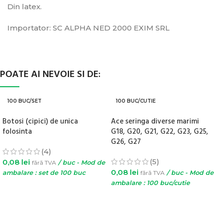
Din latex.
Importator: SC ALPHA NED 2000 EXIM SRL
POATE AI NEVOIE SI DE:
100 BUC/SET
100 BUC/CUTIE
Botosi (cipici) de unica
Ace seringa diverse marimi
folosinta
G18, G20, G21, G22, G23, G25,
G26, G27
(4)
(5)
0,08
lei
fără TVA
/ buc - Mod de
0,08
lei
ambalare : set de 100 buc
fără TVA
/ buc - Mod de
ambalare : 100 buc/cutie
ADAUGĂ ÎN COȘ
SELECTEAZĂ OPȚIUNILE