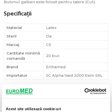
Butonul galben este folosit pentru taiere (Cut).
Specificații
Material
Latex
Steril
Da
Marcaj
CE
Cantitate minimă
20 buc
comandă
Brand
Erthamed
Importator
SC Alpha Ned 2000 Exim SRL
Pentru ce se folosește
Se folosește pentru hemostază (oprirea sângerărilor
Acest site utilizează cookie-uri
prin coagularea vaselor mici), excizii și incizii precise