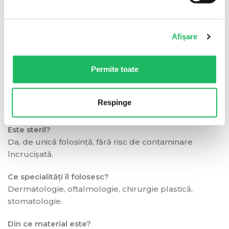
Cantitate minimă de comandă: 20 buc. Produs pe
stoc, livrare rapidă în toată țara.
Afişare
Întrebări frecvente
Permite toate
Pentru ce se folosește?
Tăiere și coagulare (hemostază) în intervenții
Respinge
chirurgicale.
Este steril?
Da, de unică folosință, fără risc de contaminare
încrucișată.
Ce specialități îl folosesc?
Dermatologie, oftalmologie, chirurgie plastică,
stomatologie.
Din ce material este?