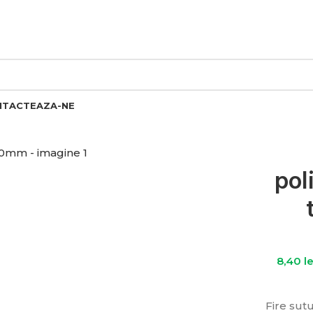
TRU COMENZILE PESTE 1.500 LEI. 15% PENTRU COMENZILE 
NTACTEAZA-NE
pol
8,40
le
Fire sutu