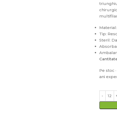
triunghi
chirurgic
multifila
Material:
Tip: Res
Steril: D
Absorba
Ambalare
Cantita
Pe stoc ·
ani expe