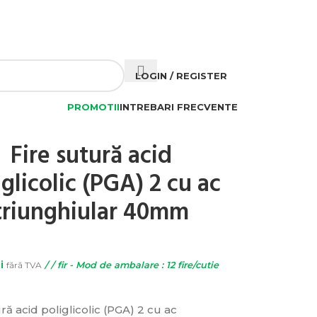
NEWSLETTER
PESTE 2.500 LEI. 20%
CONTACTEAZA-NE
LOGIN / REGISTER
PROMOTII
INTREBARI FRECVENTE
Fire sutură acid
iglicolic (PGA) 2 cu ac
triunghiular 40mm
i
fără TVA
/ / fir - Mod de ambalare : 12 fire/cutie
ră acid poliglicolic (PGA) 2 cu ac