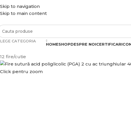
Skip to navigation
REDUCERI: 5% PENRU COMENZILE PESTE 500 LEI. 10% PEN
Skip to main content
PENTRU COMENZILE PESTE 4.500 LEI
LEGE CATEGORIA
ategorii de produse
HOME
SHOP
DESPRE NOI
CERTIFICARI
CO
12 fire/cutie
Click pentru zoom