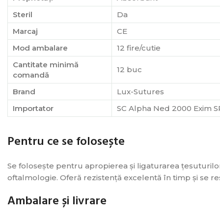
Steril
Da
Marcaj
CE
Mod ambalare
12 fire/cutie
Cantitate minimă
12 buc
comandă
Brand
Lux-Sutures
Importator
SC Alpha Ned 2000 Exim S
Pentru ce se folosește
Se folosește pentru apropierea și ligaturarea țesuturilor
oftalmologie. Oferă rezistență excelentă în timp și se r
Ambalare și livrare