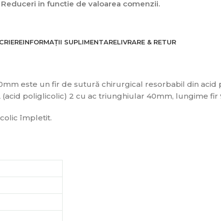
Reduceri in functie de valoarea comenzii.
CRIERE
INFORMAȚII SUPLIMENTARE
LIVRARE & RETUR
40mm este un fir de sutură chirurgical resorbabil din acid p
 (acid poliglicolic) 2 cu ac triunghiular 40mm, lungime fir
colic împletit.