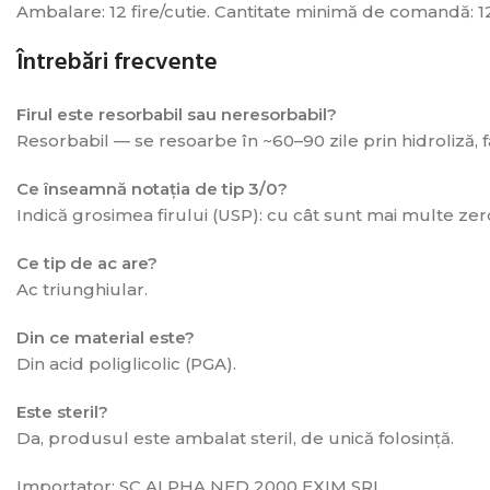
Ambalare: 12 fire/cutie. Cantitate minimă de comandă: 12 
Întrebări frecvente
Firul este resorbabil sau neresorbabil?
Resorbabil — se resoarbe în ~60–90 zile prin hidroliză, 
Ce înseamnă notația de tip 3/0?
Indică grosimea firului (USP): cu cât sunt mai multe zerou
Ce tip de ac are?
Ac triunghiular.
Din ce material este?
Din acid poliglicolic (PGA).
Este steril?
Da, produsul este ambalat steril, de unică folosință.
Importator: SC ALPHA NED 2000 EXIM SRL