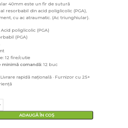
ular 40mm este un fir de sutură
al resorbabil din acid poliglicolic (PGA),
ment, cu ac atraumatic. (Ac triunghiular).
 Acid poliglicolic (PGA)
orbabil (PGA)
a
nt
: 12 fire/cutie
te minimă comandă:
12 buc
 Livrare rapidă națională · Furnizor cu 25+
riență
ADAUGĂ ÎN COȘ