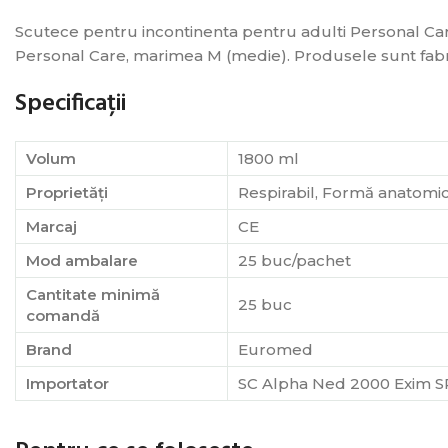
Scutece pentru incontinenta pentru adulti Personal Car
Personal Care, marimea M (medie). Produsele sunt fabrica
Specificații
Volum
1800 ml
Proprietăți
Respirabil, Formă anatomi
Marcaj
CE
Mod ambalare
25 buc/pachet
Cantitate minimă
25 buc
comandă
Brand
Euromed
Importator
SC Alpha Ned 2000 Exim S