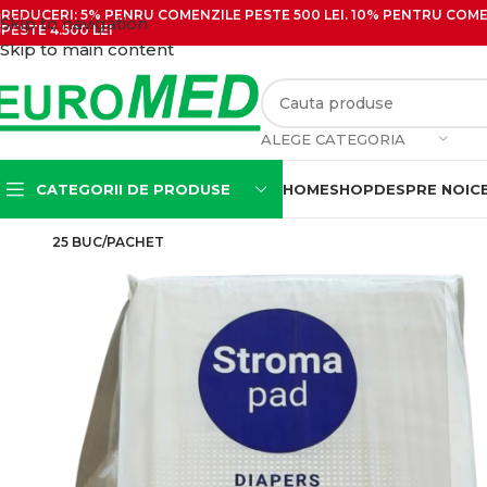
REDUCERI: 5% PENRU COMENZILE PESTE 500 LEI. 10% PENTRU COMEN
Skip to navigation
PESTE 4.500 LEI
Skip to main content
ALEGE CATEGORIA
CATEGORII DE PRODUSE
HOME
SHOP
DESPRE NOI
C
25 BUC/PACHET
Seringi cu ac
Seringi cu ac pentru
insulina
Seringi cu ac si filet
Seringi pentru irigatii
(Tip Guyon)