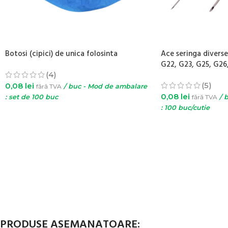
Botosi (cipici) de unica folosinta
Ace seringa diverse
G22, G23, G25, G26
(4)
(5)
0,08
lei
fără TVA
/ buc - Mod de ambalare
0,08
lei
: set de 100 buc
fără TVA
/ 
: 100 buc/cutie
ADAUGĂ ÎN COȘ
SELECTEAZĂ OPȚ
PRODUSE ASEMANATOARE: