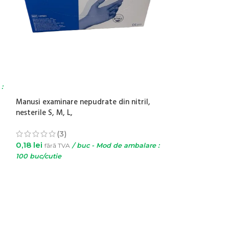
Ace recoltare ti
luer G21, G23
(3)
:
0,34
lei
fără TVA
Manusi examinare nepudrate din nitril,
: 100 buc/cutie
nesterile S, M, L,
SELECTEAZĂ 
(3)
0,18
lei
fără TVA
/ buc - Mod de ambalare :
100 buc/cutie
SELECTEAZĂ OPȚIUNILE