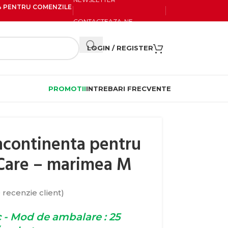
20% PENTRU COMENZILE
CONTACTEAZA-NE
LOGIN / REGISTER
PROMOTII
INTREBARI FRECVENTE
ncontinenta pentru
 Care – marimea M
 recenzie client)
 - Mod de ambalare : 25