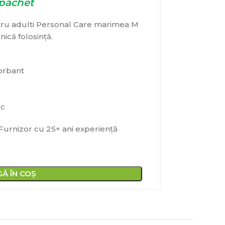
pachet
tru adulti Personal Care marimea M
ică folosință.
orbant
uc
· Furnizor cu 25+ ani experiență
Ă ÎN COȘ