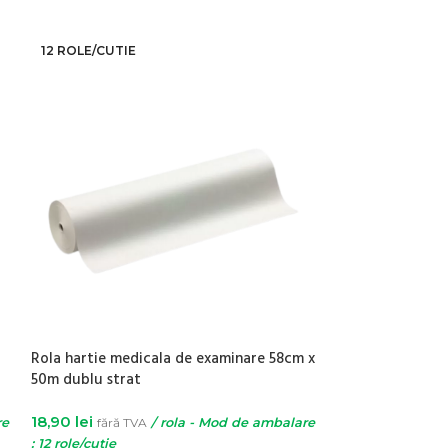
12 ROLE/CUTIE
22 BUC/PACHE
Rola hartie medicala de examinare 58cm x
Scutece pentru 
50m dublu strat
adulti Personal
18,90
lei
2,49
lei
re
fără TVA
/ rola - Mod de ambalare
fără TVA
: 12 role/cutie
22 buc/pachet