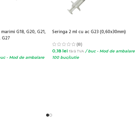
 marimi G18, G20, G21,
Seringa 2 ml cu ac G23 (0,60x30mm)
, G27
(8)
0,18
lei
fără TVA
/ buc - Mod de ambalare 
buc - Mod de ambalare
100 buc/cutie
ADAUGĂ ÎN COȘ
IUNILE