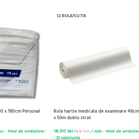
12 ROLE/CUTIE
0 x 180cm Personal
Rola hartie medicala de examinare 48cm
x 50m dublu strat
16,90
lei
uc - Mod de ambalare :
fără TVA
/ rola - Mod de ambala
: 12 role/cutie