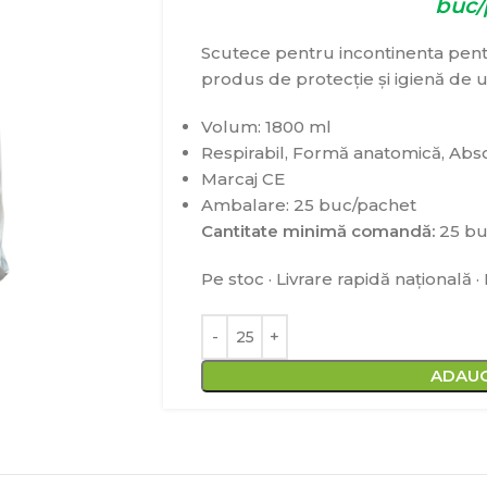
buc/
Scutece pentru incontinenta pen
produs de protecție și igienă de un
Volum: 1800 ml
Respirabil, Formă anatomică, Abs
Marcaj CE
Ambalare: 25 buc/pachet
Cantitate minimă comandă:
25 b
Pe stoc · Livrare rapidă națională 
ADAUG