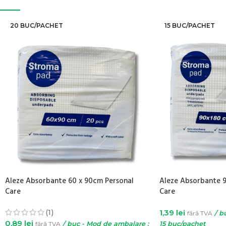
20 BUC/PACHET
15 BUC/PACHET
Aleze Absorbante 60 x 90cm Personal
Aleze Absorbante 9
Care
Care
(1)
1,39
lei
fără TVA
/ b
0,89
lei
fără TVA
/ buc - Mod de ambalare :
15 buc/pachet