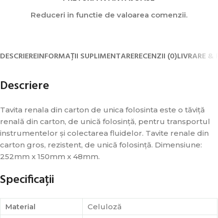
Reduceri in functie de valoarea comenzii.
DESCRIERE
INFORMAȚII SUPLIMENTARE
RECENZII (0)
LIVRARE & 
Descriere
Tavita renala din carton de unica folosinta este o tăviță
renală din carton, de unică folosință, pentru transportul
instrumentelor și colectarea fluidelor. Tavite renale din
carton gros, rezistent, de unică folosință. Dimensiune:
252mm x 150mm x 48mm.
Specificații
Material
Celuloză