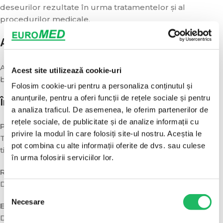
deseurilor rezultate în urma tratamentelor și al
procedurilor medicale.
Ambalare și livrare
Ambalare: 50 buc/set. Cantitate minimă de comandă: 50
Acest site utilizează cookie-uri
buc. Produs pe stoc, livrare rapidă în toată țara.
Folosim cookie-uri pentru a personaliza conținutul și
anunțurile, pentru a oferi funcții de rețele sociale și pentru
Întrebări frecvente
a analiza traficul. De asemenea, le oferim partenerilor de
rețele sociale, de publicitate și de analize informații cu
Pentru ce se folosește?
privire la modul în care folosiți site-ul nostru. Aceștia le
Transportul instrumentelor și colectarea fluidelor în
pot combina cu alte informații oferite de dvs. sau culese
timpul procedurilor.
în urma folosirii serviciilor lor.
Rezistă la lichide?
Da, cartonul este tratat împotriva apei și umezelii.
Selecția
Necesare
consimțământului
Este de unică folosință?
Da, pentru igienă.