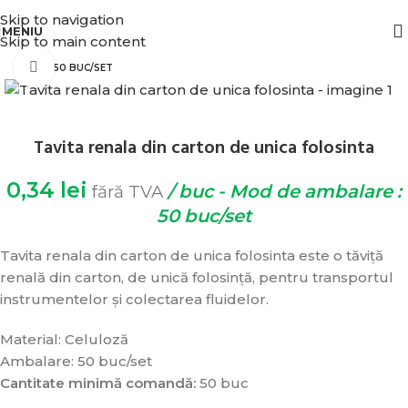
BENEFICIATI DE REDUCERI IN FUNCTIE DE VALOAREA COMENZII.
Skip to navigation
MENIU
Skip to main content
Click pentru zoom
50 BUC/SET
Tavita renala din carton de unica folosinta
0,34
lei
/ buc - Mod de ambalare :
fără TVA
50 buc/set
Tavita renala din carton de unica folosinta este o tăviță
renală din carton, de unică folosință, pentru transportul
instrumentelor și colectarea fluidelor.
Material: Celuloză
Ambalare: 50 buc/set
Cantitate minimă comandă:
50 buc