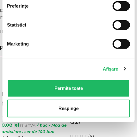
Preferinţe
Din ce material este?
Din celuloză.
Statistici
Importator: SC ALPHA NED 2000 EXIM SRL
Marketing
POATE AI NEVOIE SI DE:
100 BUC/SET
100 BUC/CUTIE
Afişare
Permite toate
Botosi (cipici) de unica
Ace seringa diverse
folosinta
marimi G18, G20, G21,
Respinge
G22, G23, G25, G26,
(4)
G27
0,08
lei
fără TVA
/ buc - Mod de
ambalare : set de 100 buc
(5)