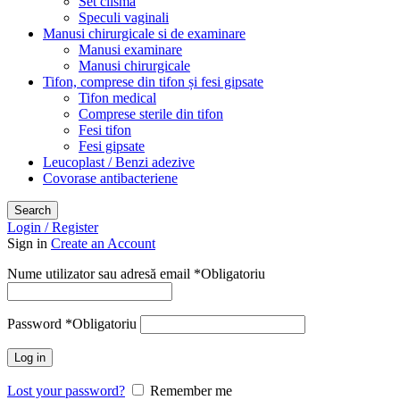
Set clisma
Speculi vaginali
Manusi chirurgicale si de examinare
Manusi examinare
Manusi chirurgicale
Tifon, comprese din tifon și fesi gipsate
Tifon medical
Comprese sterile din tifon
Fesi tifon
Fesi gipsate
Leucoplast / Benzi adezive
Covorase antibacteriene
Search
Login / Register
Sign in
Create an Account
Nume utilizator sau adresă email
*
Obligatoriu
Password
*
Obligatoriu
Log in
Lost your password?
Remember me