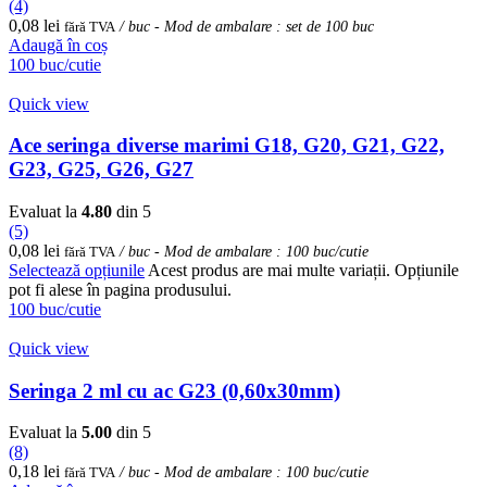
(4)
0,08
lei
fără TVA
/ buc - Mod de ambalare : set de 100 buc
Adaugă în coș
100 buc/cutie
Quick view
Ace seringa diverse marimi G18, G20, G21, G22,
G23, G25, G26, G27
Evaluat la
4.80
din 5
(5)
0,08
lei
fără TVA
/ buc - Mod de ambalare : 100 buc/cutie
Selectează opțiunile
Acest produs are mai multe variații. Opțiunile
pot fi alese în pagina produsului.
100 buc/cutie
Quick view
Seringa 2 ml cu ac G23 (0,60x30mm)
Evaluat la
5.00
din 5
(8)
0,18
lei
fără TVA
/ buc - Mod de ambalare : 100 buc/cutie