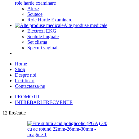
role hartie examinare
Aleze
Scutece
Role Hartie Examinare
Alte produse medicale
Electrozi EKG
Spatule linguale
Set clisma
Speculi vaginali
Home
Shop
Despre noi
Certificari
Contacteaza-ne
PROMOTII
INTREBARI FRECVENTE
12 fire/cutie