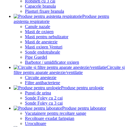
Robineti cu 3 cai
Capacele branula
Plasturi fixare branula
Produse pentru
asistenta respiratorie
Canule nazale
Masti de oxigen
Masti pentru nebulizator
Masti de anestezie
Masti oxigen Venturi
Sonde endotraheale
Pipe Guedel
Barbotor / umidificator oxigen
Circuite și
filtre pentru aparate anestezie/ventilatie
Circuite anestezie
Filtre antibacteriene
Produse pentru urologie
Pungi de urina
Sonde Foley cu 2 cai
Sonde Foley cu 3 cai
Produse pentru laborator
Vacutainere pentru recoltare sange
Recoltoare exudat faringian
Urocultoare