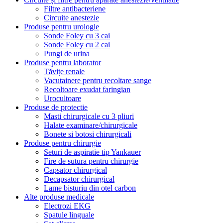
Filtre antibacteriene
Circuite anestezie
Produse pentru urologie
Sonde Foley cu 3 cai
Sonde Foley cu 2 cai
Pungi de urina
Produse pentru laborator
Tăvițe renale
Vacutainere pentru recoltare sange
Recoltoare exudat faringian
Urocultoare
Produse de protectie
Masti chirurgicale cu 3 pliuri
Halate examinare/chirurgicale
Bonete si botosi chirurgicali
Produse pentru chirurgie
Seturi de aspiratie tip Yankauer
Fire de sutura pentru chirurgie
Capsator chirurgical
Decapsator chirurgical
Lame bisturiu din otel carbon
Alte produse medicale
Electrozi EKG
Spatule linguale