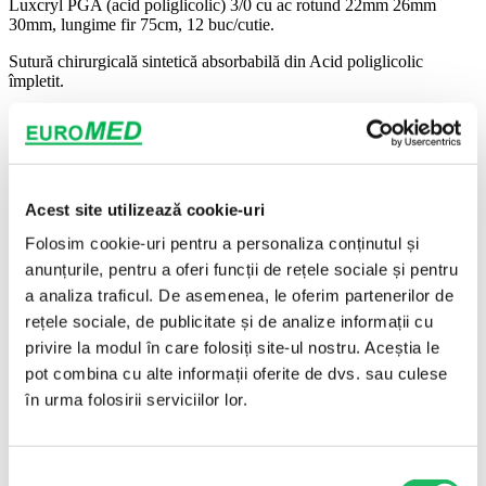
Luxcryl PGA (acid poliglicolic) 3/0 cu ac rotund 22mm 26mm
30mm, lungime fir 75cm, 12 buc/cutie.
Sutură chirurgicală sintetică absorbabilă din Acid poliglicolic
împletit.
Specificații
Mărimi disponibile
22mm – 26mm – 30mm
Acest site utilizează cookie-uri
Material
Acid poliglicolic (PGA)
Folosim cookie-uri pentru a personaliza conținutul și
Tip
Resorbabil (PGA)
anunțurile, pentru a oferi funcții de rețele sociale și pentru
Tip ac
ac rotund
a analiza traficul. De asemenea, le oferim partenerilor de
Proprietăți
Absorbant
rețele sociale, de publicitate și de analize informații cu
privire la modul în care folosiți site-ul nostru. Aceștia le
Steril
Da
pot combina cu alte informații oferite de dvs. sau culese
Marcaj
CE
în urma folosirii serviciilor lor.
Mod ambalare
12 fire/cutie
Cantitate minimă
12 buc
comandă
Selecția