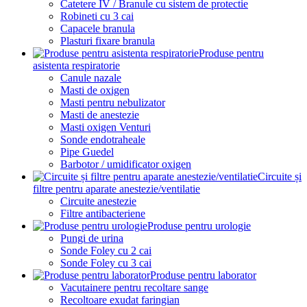
Catetere IV / Branule cu sistem de protectie
Robineti cu 3 cai
Capacele branula
Plasturi fixare branula
Produse pentru
asistenta respiratorie
Canule nazale
Masti de oxigen
Masti pentru nebulizator
Masti de anestezie
Masti oxigen Venturi
Sonde endotraheale
Pipe Guedel
Barbotor / umidificator oxigen
Circuite și
filtre pentru aparate anestezie/ventilatie
Circuite anestezie
Filtre antibacteriene
Produse pentru urologie
Pungi de urina
Sonde Foley cu 2 cai
Sonde Foley cu 3 cai
Produse pentru laborator
Vacutainere pentru recoltare sange
Recoltoare exudat faringian