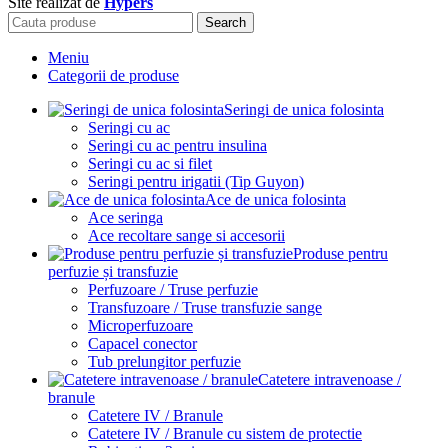
Site realizat de
Hypers
Search
Meniu
Categorii de produse
Seringi de unica folosinta
Seringi cu ac
Seringi cu ac pentru insulina
Seringi cu ac si filet
Seringi pentru irigatii (Tip Guyon)
Ace de unica folosinta
Ace seringa
Ace recoltare sange si accesorii
Produse pentru
perfuzie și transfuzie
Perfuzoare / Truse perfuzie
Transfuzoare / Truse transfuzie sange
Microperfuzoare
Capacel conector
Tub prelungitor perfuzie
Catetere intravenoase /
branule
Catetere IV / Branule
Catetere IV / Branule cu sistem de protectie