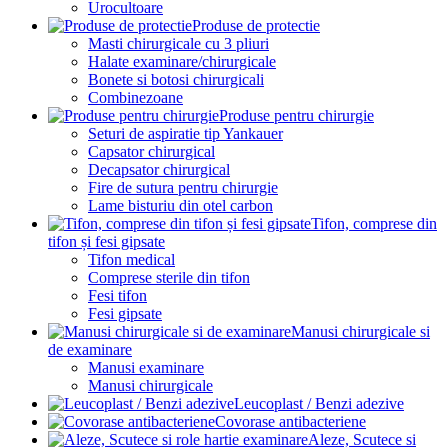
Urocultoare
Produse de protectie
Masti chirurgicale cu 3 pliuri
Halate examinare/chirurgicale
Bonete si botosi chirurgicali
Combinezoane
Produse pentru chirurgie
Seturi de aspiratie tip Yankauer
Capsator chirurgical
Decapsator chirurgical
Fire de sutura pentru chirurgie
Lame bisturiu din otel carbon
Tifon, comprese din
tifon și fesi gipsate
Tifon medical
Comprese sterile din tifon
Fesi tifon
Fesi gipsate
Manusi chirurgicale si
de examinare
Manusi examinare
Manusi chirurgicale
Leucoplast / Benzi adezive
Covorase antibacteriene
Aleze, Scutece si