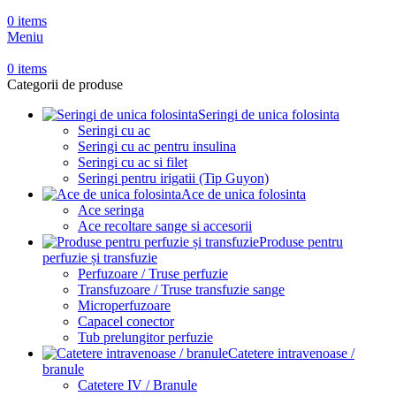
0
items
Meniu
0
items
Categorii de produse
Seringi de unica folosinta
Seringi cu ac
Seringi cu ac pentru insulina
Seringi cu ac si filet
Seringi pentru irigatii (Tip Guyon)
Ace de unica folosinta
Ace seringa
Ace recoltare sange si accesorii
Produse pentru
perfuzie și transfuzie
Perfuzoare / Truse perfuzie
Transfuzoare / Truse transfuzie sange
Microperfuzoare
Capacel conector
Tub prelungitor perfuzie
Catetere intravenoase /
branule
Catetere IV / Branule