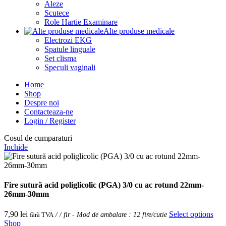
Aleze
Scutece
Role Hartie Examinare
Alte produse medicale
Electrozi EKG
Spatule linguale
Set clisma
Speculi vaginali
Home
Shop
Despre noi
Contacteaza-ne
Login / Register
Cosul de cumparaturi
Inchide
Fire sutură acid poliglicolic (PGA) 3/0 cu ac rotund 22mm-
26mm-30mm
7,90
lei
Select options
fără TVA
/ / fir - Mod de ambalare : 12 fire/cutie
Shop