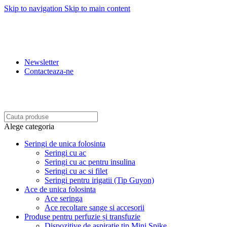
Skip to navigation
Skip to main content
REDUCERI: 5% PENRU COMENZILE PESTE 500 LEI.
10% PENTRU COMENZILE PESTE 1.500 LEI. 15%
PENTRU COMENZILE PESTE 2.500 LEI. 20% PENTRU
COMENZILE PESTE 4.500 LEI
Newsletter
Contacteaza-ne
BENEFICIATI DE REDUCERI IN FUNCTIE DE
VALOAREA COMENZII.
Alege categoria
Seringi de unica folosinta
Seringi cu ac
Seringi cu ac pentru insulina
Seringi cu ac si filet
Seringi pentru irigatii (Tip Guyon)
Ace de unica folosinta
Ace seringa
Ace recoltare sange si accesorii
Produse pentru perfuzie și transfuzie
Dispozitive de aspiratie tip Mini Spike