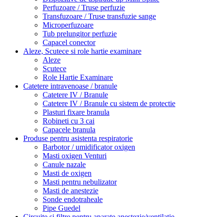
Perfuzoare / Truse perfuzie
Transfuzoare / Truse transfuzie sange
Microperfuzoare
Tub prelungitor perfuzie
Capacel conector
Aleze, Scutece si role hartie examinare
Aleze
Scutece
Role Hartie Examinare
Catetere intravenoase / branule
Catetere IV / Branule
Catetere IV / Branule cu sistem de protectie
Plasturi fixare branula
Robineti cu 3 cai
Capacele branula
Produse pentru asistenta respiratorie
Barbotor / umidificator oxigen
Masti oxigen Venturi
Canule nazale
Masti de oxigen
Masti pentru nebulizator
Masti de anestezie
Sonde endotraheale
Pipe Guedel
Circuite și filtre pentru aparate anestezie/ventilatie