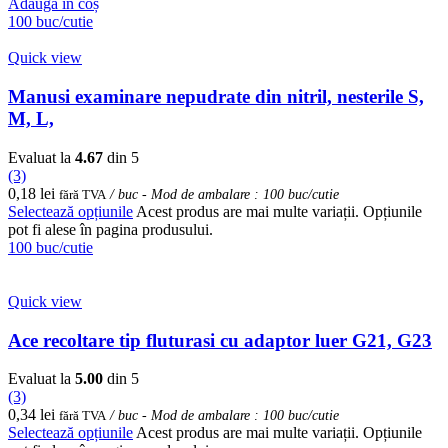
Adaugă în coș
100 buc/cutie
Quick view
Manusi examinare nepudrate din nitril, nesterile S,
M, L,
Evaluat la
4.67
din 5
(3)
0,18
lei
fără TVA
/ buc - Mod de ambalare : 100 buc/cutie
Selectează opțiunile
Acest produs are mai multe variații. Opțiunile
pot fi alese în pagina produsului.
100 buc/cutie
Quick view
Ace recoltare tip fluturasi cu adaptor luer G21, G23
Evaluat la
5.00
din 5
(3)
0,34
lei
fără TVA
/ buc - Mod de ambalare : 100 buc/cutie
Selectează opțiunile
Acest produs are mai multe variații. Opțiunile