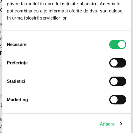
Ace recoltare tip fluturasi cu adaptor luer G21,
privire la modul în care folosiți site-ul nostru. Aceștia le
G23
pot combina cu alte informații oferite de dvs. sau culese
în urma folosirii serviciilor lor.
Evaluat la
5.00
din 5
(3)
Selecția
0,34
lei
fără TVA
/ buc - Mod de ambalare : 100 buc/cutie
Necesare
consimțământului
Selectează opțiunile
PRODUSE ASEMANATOARE:
Preferinţe
12 fire/cutie
Statistici
Fire sutură acid poliglicolic (PGA) 0 cu ac
Marketing
triunghiular 36mm
8,40
lei
fără TVA
/ / fir - Mod de ambalare : 12 fire/cutie
Afişare
Adaugă în coș