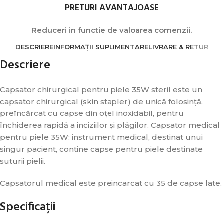
PRETURI AVANTAJOASE
Reduceri in functie de valoarea comenzii.
DESCRIERE
INFORMAȚII SUPLIMENTARE
LIVRARE & RETUR
Descriere
Capsator chirurgical pentru piele 35W steril este un
capsator chirurgical (skin stapler) de unică folosință,
preîncărcat cu capse din oțel inoxidabil, pentru
închiderea rapidă a inciziilor și plăgilor. Capsator medical
pentru piele 35W: instrument medical, destinat unui
singur pacient, contine capse pentru piele destinate
suturii pielii.
Capsatorul medical este preincarcat cu 35 de capse late.
Specificații