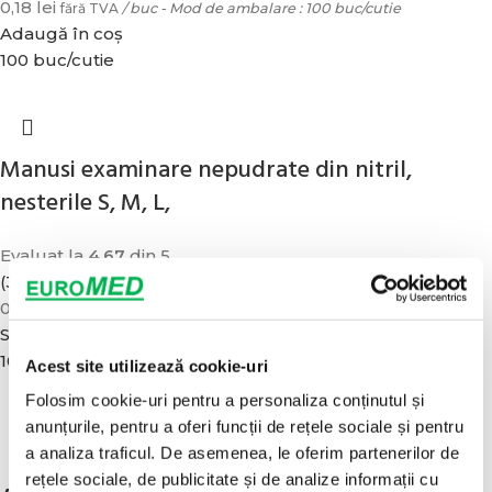
0,18
lei
fără TVA
/ buc - Mod de ambalare : 100 buc/cutie
Adaugă în coș
100 buc/cutie
Manusi examinare nepudrate din nitril,
nesterile S, M, L,
Evaluat la
4.67
din 5
(3)
0,18
lei
fără TVA
/ buc - Mod de ambalare : 100 buc/cutie
Selectează opțiunile
100 buc/cutie
Acest site utilizează cookie-uri
Folosim cookie-uri pentru a personaliza conținutul și
anunțurile, pentru a oferi funcții de rețele sociale și pentru
a analiza traficul. De asemenea, le oferim partenerilor de
rețele sociale, de publicitate și de analize informații cu