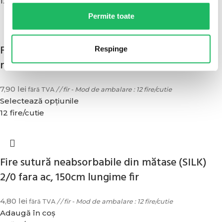
12 fire/cutie
Permite toate
Fire sutură acid poliglicolic (PGA) 3/0 cu ac
Respinge
rotund 22mm-26mm-30mm
7,90
lei
fără TVA
/ / fir - Mod de ambalare : 12 fire/cutie
Selectează opțiunile
12 fire/cutie
Fire sutură neabsorbabile din mătase (SILK)
2/0 fara ac, 150cm lungime fir
4,80
lei
fără TVA
/ / fir - Mod de ambalare : 12 fire/cutie
Adaugă în coș