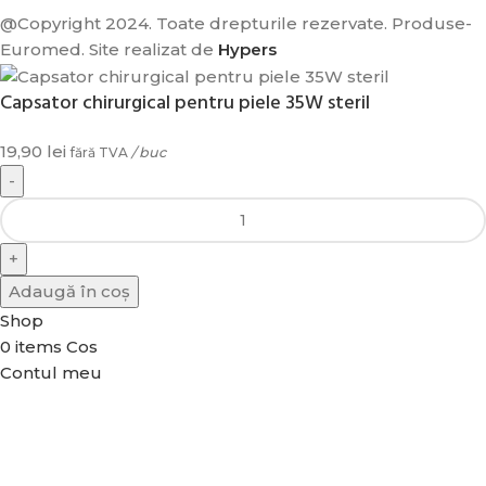
@Copyright 2024. Toate drepturile rezervate. Produse-
Euromed. Site realizat de
Hypers
Capsator chirurgical pentru piele 35W steril
19,90
lei
fără TVA
/ buc
DE
TA
Adaugă în coș
Shop
0
items
Cos
Contul meu
A