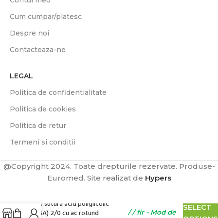
Contul meu
Cum cumpar/platesc
Despre noi
Contacteaza-ne
LEGAL
Politica de confidentialitate
Politica de cookies
Politica de retur
Termeni si conditii
@Copyright 2024. Toate drepturile rezervate. Produse-
Euromed. Site realizat de
Hypers
7,90
lei
fără TVA
Fire sutură acid poliglicolic
SELECT
(PGA) 2/0 cu ac rotund
/ / fir - Mod de