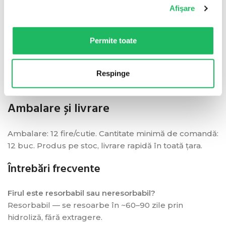
Afişare
Se folosește pentru apropierea și ligaturarea
țesuturilor moi în chirurgie generală, ginecologie-
Permite toate
obstetrică, urologie, chirurgie plastică, ortopedie și
oftalmologie. Oferă rezistență excelentă în timp și se
resoarbe complet prin hidroliză în aproximativ 60–90
Respinge
de zile, fără a necesita extragere.
Ambalare și livrare
Ambalare: 12 fire/cutie. Cantitate minimă de comandă:
12 buc. Produs pe stoc, livrare rapidă în toată țara.
Întrebări frecvente
Firul este resorbabil sau neresorbabil?
Resorbabil — se resoarbe în ~60–90 zile prin
hidroliză, fără extragere.