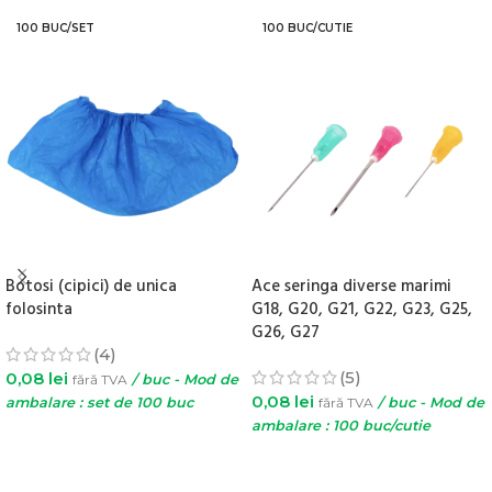
100 BUC/SET
100 BUC/CUTIE
Botosi (cipici) de unica
Ace seringa diverse marimi
folosinta
G18, G20, G21, G22, G23, G25,
G26, G27
(4)
(5)
0,08
lei
fără TVA
/ buc - Mod de
0,08
lei
ambalare : set de 100 buc
fără TVA
/ buc - Mod de
ambalare : 100 buc/cutie
ADAUGĂ ÎN COȘ
SELECTEAZĂ OPȚIUNILE