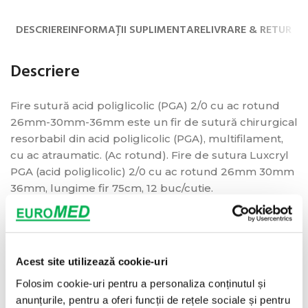
DESCRIERE
INFORMAȚII SUPLIMENTARE
LIVRARE & RETUR
Descriere
Fire sutură acid poliglicolic (PGA) 2/0 cu ac rotund
26mm-30mm-36mm este un fir de sutură chirurgical
resorbabil din acid poliglicolic (PGA), multifilament,
cu ac atraumatic. (Ac rotund). Fire de sutura Luxcryl
PGA (acid poliglicolic) 2/0 cu ac rotund 26mm 30mm
36mm, lungime fir 75cm, 12 buc/cutie.
Sutură chirurgicală sintetică absorbabilă din Acid
poliglicolic împletit.
Specificații
Acest site utilizează cookie-uri
Folosim cookie-uri pentru a personaliza conținutul și
anunțurile, pentru a oferi funcții de rețele sociale și pentru
Mărimi