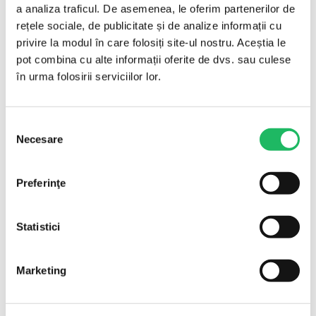
26mm – 30mm – 36mm
a analiza traficul. De asemenea, le oferim partenerilor de
disponibile
rețele sociale, de publicitate și de analize informații cu
Material
Acid poliglicolic (PGA)
privire la modul în care folosiți site-ul nostru. Aceștia le
pot combina cu alte informații oferite de dvs. sau culese
Tip
Resorbabil (PGA)
în urma folosirii serviciilor lor.
Tip ac
ac rotund
Proprietăți
Absorbant
Selecția
Steril
Da
Necesare
consimțământului
Marcaj
CE
Mod ambalare
12 fire/cutie
Preferinţe
Cantitate minimă
12 buc
comandă
Statistici
Brand
Lux-Sutures
Importator
SC Alpha Ned 2000 Exim SRL
Marketing
Pentru ce se folosește