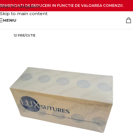
BENEFICIATI DE REDUCERI IN FUNCTIE DE VALOAREA COMENZII.
Skip to navigation
Skip to main content
MENIU
12 FIRE/CUTIE