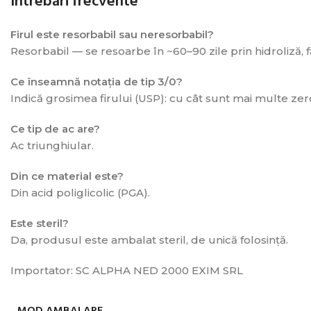
Întrebări frecvente
Firul este resorbabil sau neresorbabil?
Resorbabil — se resoarbe în ~60–90 zile prin hidroliză, 
Ce înseamnă notația de tip 3/0?
Indică grosimea firului (USP): cu cât sunt mai multe zerou
Ce tip de ac are?
Ac triunghiular.
Din ce material este?
Din acid poliglicolic (PGA).
Este steril?
Da, produsul este ambalat steril, de unică folosință.
Importator: SC ALPHA NED 2000 EXIM SRL