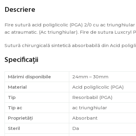
Descriere
Fire sutură acid poliglicolic (PGA) 2/0 cu ac triunghiula
ac atraumatic. (Ac triunghiular). Fire de sutura Luxcryl
Sutură chirurgicală sintetică absorbabilă din Acid poligli
Specificații
Mărimi disponibile
24mm – 30mm
Material
Acid poliglicolic (PGA)
Tip
Resorbabil (PGA)
Tip ac
ac triunghiular
Proprietăți
Absorbant
Steril
Da