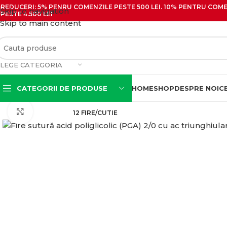
REDUCERI: 5% PENRU COMENZILE PESTE 500 LEI. 10% PENTRU COMEN
Skip to navigation
PESTE 4.500 LEI
Skip to main content
LEGE CATEGORIA
CATEGORII DE PRODUSE
HOME
SHOP
DESPRE NOI
C
Click pentru zoom
12 FIRE/CUTIE
Seringi cu ac
Seringi cu ac pentru
insulina
Seringi cu ac si filet
Seringi pentru irigatii
(Tip Guyon)