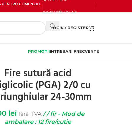
20% PENTRU COMENZILE
CONTACTEAZA-NE
LOGIN / REGISTER
PROMOTII
INTREBARI FRECVENTE
Fire sutură acid
iglicolic (PGA) 2/0 cu
triunghiular 24-30mm
90
lei
/ / fir - Mod de
fără TVA
ambalare : 12 fire/cutie