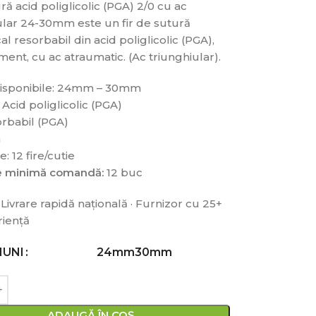
ră acid poliglicolic (PGA) 2/0 cu ac
ular 24-30mm este un fir de sutură
al resorbabil din acid poliglicolic (PGA),
ment, cu ac atraumatic. (Ac triunghiular).
disponibile: 24mm – 30mm
 Acid poliglicolic (PGA)
orbabil (PGA)
a
: 12 fire/cutie
te minimă comandă:
12 buc
 Livrare rapidă națională · Furnizor cu 25+
riență
IUNI
24mm
30mm
ADAUGĂ ÎN COȘ