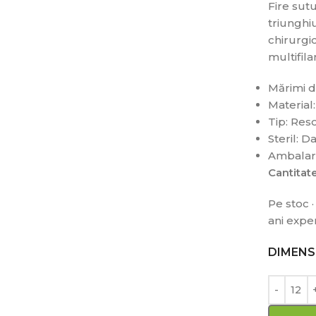
Fire sutu
triunghi
chirurgic
multifila
Mărimi 
Material:
Tip: Res
Steril: D
Ambalare
Cantita
Pe stoc ·
ani expe
DIMENS