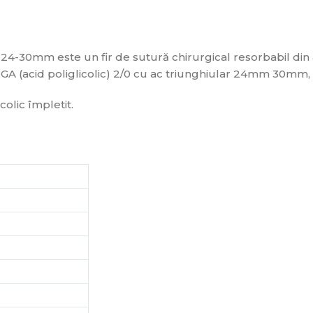
r 24-30mm este un fir de sutură chirurgical resorbabil din a
 PGA (acid poliglicolic) 2/0 cu ac triunghiular 24mm 30mm, 
colic împletit.