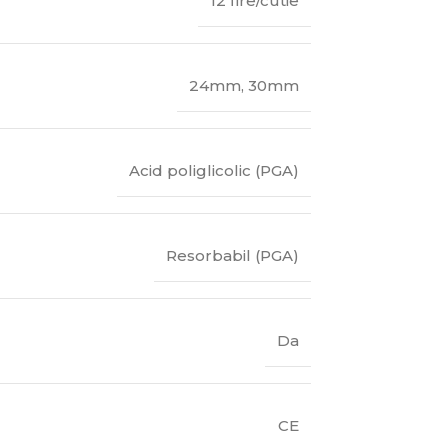
12 fire/cutie
24mm
,
30mm
Acid poliglicolic (PGA)
Resorbabil (PGA)
Da
CE